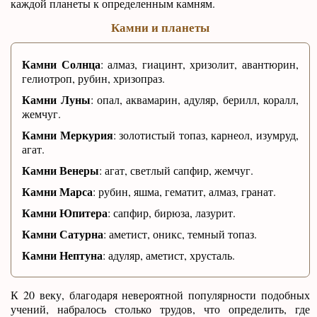
каждой планеты к определенным камням.
Камни и планеты
Камни Солнца
: алмаз, гиацинт, хризолит, авантюрин,
гелиотроп, рубин, хризопраз.
Камни Луны
: опал, аквамарин, адуляр, берилл, коралл,
жемчуг.
Камни Меркурия
: золотистый топаз, карнеол, изумруд,
агат.
Камни Венеры
: агат, светлый сапфир, жемчуг.
Камни Марса
: рубин, яшма, гематит, алмаз, гранат.
Камни Юпитера
: сапфир, бирюза, лазурит.
Камни Сатурна
: аметист, оникс, темный топаз.
Камни Нептуна
: адуляр, аметист, хрусталь.
К 20 веку, благодаря невероятной популярности подобных
учений, набралось столько трудов, что определить, где