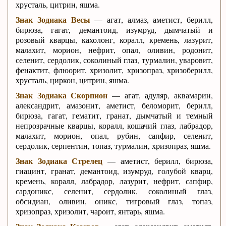
хрусталь, цитрин, яшма.
Знак Зодиака Весы
— агат, алмаз, аметист, берилл,
бирюза, гагат, демантоид, изумруд, дымчатый и
розовый кварцы, кахолонг, коралл, кремень, лазурит,
малахит, морион, нефрит, опал, оливин, родонит,
селенит, сердолик, соколиный глаз, турмалин, уваровит,
фенактит, флюорит, хризолит, хризопраз, хризоберилл,
хрусталь, циркон, цитрин, яшма.
Знак Зодиака Скорпион
— агат, адуляр, аквамарин,
александрит, амазонит, аметист, беломорит, берилл,
бирюза, гагат, гематит, гранат, дымчатый и темный
непрозрачные кварцы, коралл, кошачий глаз, лабрадор,
малахит, морион, опал, рубин, сапфир, селенит,
сердолик, серпентин, топаз, турмалин, хризопраз, яшма.
Знак Зодиака Стрелец
— аметист, берилл, бирюза,
гиацинт, гранат, демантоид, изумруд, голубой кварц,
кремень, коралл, лабрадор, лазурит, нефрит, сапфир,
сардоникс, селенит, сердолик, соколиный глаз,
обсидиан, оливин, оникс, тигровый глаз, топаз,
хризопраз, хризолит, чароит, янтарь, яшма.