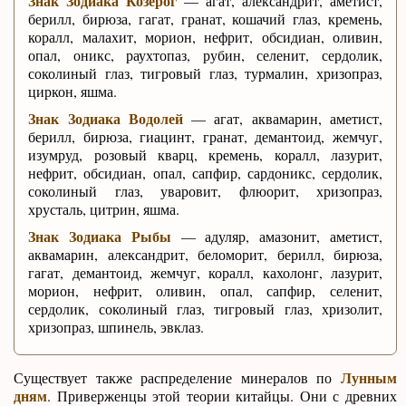
Знак Зодиака Козерог
— агат, александрит, аметист,
берилл, бирюза, гагат, гранат, кошачий глаз, кремень,
коралл, малахит, морион, нефрит, обсидиан, оливин,
опал, оникс, раухтопаз, рубин, селенит, сердолик,
соколиный глаз, тигровый глаз, турмалин, хризопраз,
циркон, яшма.
Знак Зодиака Водолей
— агат, аквамарин, аметист,
берилл, бирюза, гиацинт, гранат, демантоид, жемчуг,
изумруд, розовый кварц, кремень, коралл, лазурит,
нефрит, обсидиан, опал, сапфир, сардоникс, сердолик,
соколиный глаз, уваровит, флюорит, хризопраз,
хрусталь, цитрин, яшма.
Знак Зодиака Рыбы
— адуляр, амазонит, аметист,
аквамарин, александрит, беломорит, берилл, бирюза,
гагат, демантоид, жемчуг, коралл, кахолонг, лазурит,
морион, нефрит, оливин, опал, сапфир, селенит,
сердолик, соколиный глаз, тигровый глаз, хризолит,
хризопраз, шпинель, эвклаз.
Лунным
Существует также распределение минералов по
дням
. Приверженцы этой теории китайцы. Они с древних