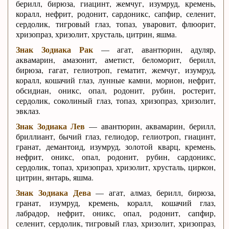
берилл, бирюза, гиацинт, жемчуг, изумруд, кремень,
коралл, нефрит, родонит, сардоникс, сапфир, селенит,
сердолик, тигровый глаз, топаз, уваровит, флюорит,
хризопраз, хризолит, хрусталь, цитрин, яшма.
Знак Зодиака Рак
— агат, авантюрин, адуляр,
аквамарин, амазонит, аметист, беломорит, берилл,
бирюза, гагат, гелиотроп, гематит, жемчуг, изумруд,
коралл, кошачий глаз, лунные камни, морион, нефрит,
обсидиан, оникс, опал, родонит, рубин, ростерит,
сердолик, соколиный глаз, топаз, хризопраз, хризолит,
эвклаз.
Знак Зодиака Лев
— авантюрин, аквамарин, берилл,
бриллиант, бычий глаз, гелиодор, гелиотроп, гиацинт,
гранат, демантоид, изумруд, золотой кварц, кремень,
нефрит, оникс, опал, родонит, рубин, сардоникс,
сердолик, топаз, хризопраз, хризолит, хрусталь, циркон,
цитрин, янтарь, яшма.
Знак Зодиака Дева
— агат, алмаз, берилл, бирюза,
гранат, изумруд, кремень, коралл, кошачий глаз,
лабрадор, нефрит, оникс, опал, родонит, сапфир,
селенит, сердолик, тигровый глаз, хризолит, хризопраз,