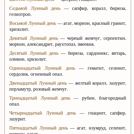
Седьмой Лунный день
— сапфир, коралл, бирюза,
гелиотроп.
Восьмой Лунный день
— агат, морион, красный гранит,
хризолит.
Девятый Лунный день
— черный жемчуг, серпентин,
морион, александрит, раухтопаз, змеевик.
Десятый Лунный день
— бирюза, сардоникс, янтарь,
оливин, хризолит.
Одиннадцатый Лунный день
— гематит, селенит,
сердолик, огненный опал.
Двенадцатый Лунный день
— желтый коралл, лазурит,
перламутр, розовый жемчуг.
Тринадцатый Лунный день
— рубин, благородный
опал.
Четырнадцатый Лунный день
— гиацинт, сапфир,
лазурит.
Пятнадцатый Лунный день
— агат, изумруд, селенит,
морион, гагат.