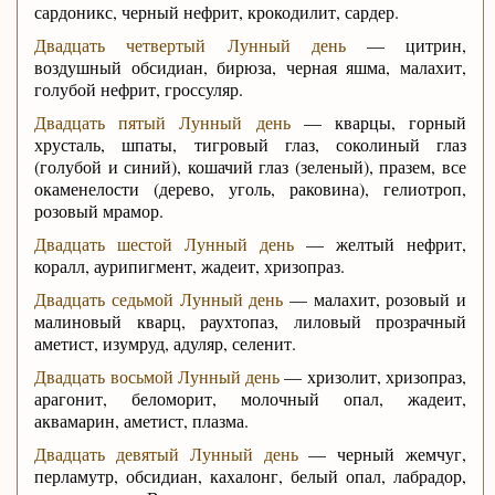
сардоникс, черный нефрит, крокодилит, сардер.
Двадцать четвертый Лунный день
— цитрин,
воздушный обсидиан, бирюза, черная яшма, малахит,
голубой нефрит, гроссуляр.
Двадцать пятый Лунный день
— кварцы, горный
хрусталь, шпаты, тигровый глаз, соколиный глаз
(голубой и синий), кошачий глаз (зеленый), празем, все
окаменелости (дерево, уголь, раковина), гелиотроп,
розовый мрамор.
Двадцать шестой Лунный день
— желтый нефрит,
коралл, аурипигмент, жадеит, хризопраз.
Двадцать седьмой Лунный день
— малахит, розовый и
малиновый кварц, раухтопаз, лиловый прозрачный
аметист, изумруд, адуляр, селенит.
Двадцать восьмой Лунный день
— хризолит, хризопраз,
арагонит, беломорит, молочный опал, жадеит,
аквамарин, аметист, плазма.
Двадцать девятый Лунный день
— черный жемчуг,
перламутр, обсидиан, кахалонг, белый опал, лабрадор,