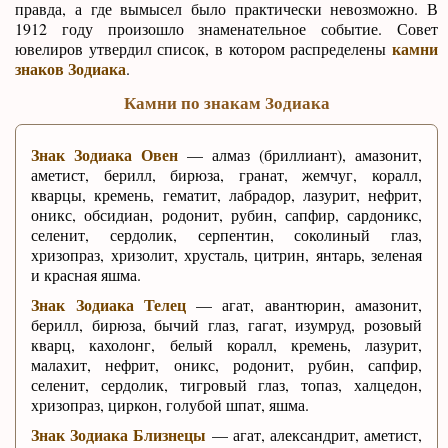
правда, а где вымысел было практически невозможно. В
1912 году произошло знаменательное событие. Совет
камни
ювелиров утвердил список, в котором распределены
знаков Зодиака
.
Камни по знакам Зодиака
Знак Зодиака Овен
— алмаз (бриллиант), амазонит,
аметист, берилл, бирюза, гранат, жемчуг, коралл,
кварцы, кремень, гематит, лабрадор, лазурит, нефрит,
оникс, обсидиан, родонит, рубин, сапфир, сардоникс,
селенит, сердолик, серпентин, соколиный глаз,
хризопраз, хризолит, хрусталь, цитрин, янтарь, зеленая
и красная яшма.
Знак Зодиака Телец
— агат, авантюрин, амазонит,
берилл, бирюза, бычий глаз, гагат, изумруд, розовый
кварц, кахолонг, белый коралл, кремень, лазурит,
малахит, нефрит, оникс, родонит, рубин, сапфир,
селенит, сердолик, тигровый глаз, топаз, халцедон,
хризопраз, циркон, голубой шпат, яшма.
Знак Зодиака Близнецы
— агат, александрит, аметист,