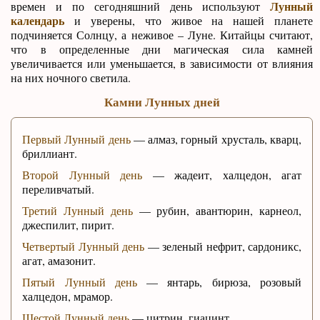
Лунный
времен и по сегодняшний день используют
календарь
и уверены, что живое на нашей планете
подчиняется Солнцу, а неживое – Луне. Китайцы считают,
что в определенные дни магическая сила камней
увеличивается или уменьшается, в зависимости от влияния
на них ночного светила.
Камни Лунных дней
Первый Лунный день
— алмаз, горный хрусталь, кварц,
бриллиант.
Второй Лунный день
— жадеит, халцедон, агат
переливчатый.
Третий Лунный день
— рубин, авантюрин, карнеол,
джеспилит, пирит.
Четвертый Лунный день
— зеленый нефрит, сардоникс,
агат, амазонит.
Пятый Лунный день
— янтарь, бирюза, розовый
халцедон, мрамор.
Шестой Лунный день
— цитрин, гиацинт.