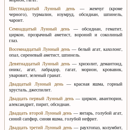
Шестнадцатый Лунный день
— жемчуг (кроме
черного), турмалин, изумруд, обсидиан, шпинель,
чароит.
Семнадцатый Лунный день
— обсидиан, гематит,
циркон, прозрачный аметист, вороний и соколиный
глаз.
Восемнадцатый Лунный день
— белый агат, кахолонг,
опал, сиреневый аметист, шпинель.
Девятнадцатый Лунный день
— хризолит, демантоид,
оникс, агат, лабрадор, гагат, морион, кровавик,
уваровит, зеленый гранат.
Двадцатый Лунный день
— красная яшма, горный
хрусталь, джеспилит.
Двадцать первый Лунный день
— циркон, авантюрин,
александрит, пирит, обсидиан.
Двадцать второй Лунный день
— янтарь, голубой агат,
синий сапфир, синяя яшма, голубой нефрит.
Двадцать третий Лунный день
— раухтопаз, колумбит,