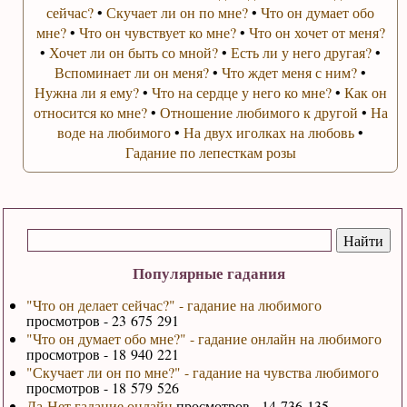
сейчас?
•
Скучает ли он по мне?
•
Что он думает обо
мне?
•
Что он чувствует ко мне?
•
Что он хочет от меня?
•
Хочет ли он быть со мной?
•
Есть ли у него другая?
•
Вспоминает ли он меня?
•
Что ждет меня с ним?
•
Нужна ли я ему?
•
Что на сердце у него ко мне?
•
Как он
относится ко мне?
•
Отношение любимого к другой
•
На
воде на любимого
•
На двух иголках на любовь
•
Гадание по лепесткам розы
Популярные гадания
"Что он делает сейчас?" - гадание на любимого
просмотров - 23 675 291
"Что он думает обо мне?" - гадание онлайн на любимого
просмотров - 18 940 221
"Скучает ли он по мне?" - гадание на чувства любимого
просмотров - 18 579 526
Да-Нет гадание онлайн
просмотров - 14 736 135