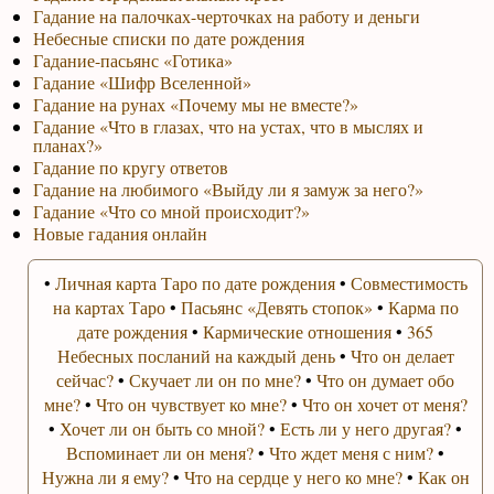
Гадание на палочках-черточках на работу и деньги
Небесные списки по дате рождения
Гадание-пасьянс «Готика»
Гадание «Шифр Вселенной»
Гадание на рунах «Почему мы не вместе?»
Гадание «Что в глазах, что на устах, что в мыслях и
планах?»
Гадание по кругу ответов
Гадание на любимого «Выйду ли я замуж за него?»
Гадание «Что со мной происходит?»
Новые гадания онлайн
•
Личная карта Таро по дате рождения
•
Совместимость
на картах Таро
•
Пасьянс «Девять стопок»
•
Карма по
дате рождения
•
Кармические отношения
•
365
Небесных посланий на каждый день
•
Что он делает
сейчас?
•
Скучает ли он по мне?
•
Что он думает обо
мне?
•
Что он чувствует ко мне?
•
Что он хочет от меня?
•
Хочет ли он быть со мной?
•
Есть ли у него другая?
•
Вспоминает ли он меня?
•
Что ждет меня с ним?
•
Нужна ли я ему?
•
Что на сердце у него ко мне?
•
Как он