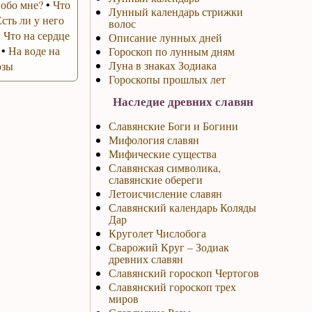
 обо мне?
•
Что
Лунный календарь стрижки
Есть ли у него
волос
•
Что на сердце
Описание лунных дней
•
На воде на
Гороскоп по лунным дням
Луна в знаках Зодиака
озы
Гороскопы прошлых лет
Наследие древних славян
Славянские Боги и Богини
Мифология славян
Мифические существа
Славянская символика,
славянские обереги
Летоисчисление славян
Славянский календарь Коляды
Дар
Круголет Числобога
Сварожий Круг – Зодиак
древних славян
Славянский гороскоп Чертогов
Славянский гороскоп трех
миров