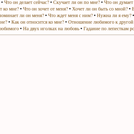
•
Что он делает сейчас?
•
Скучает ли он по мне?
•
Что он думает
т ко мне?
•
Что он хочет от меня?
•
Хочет ли он быть со мной?
•
поминает ли он меня?
•
Что ждет меня с ним?
•
Нужна ли я ему?
мне?
•
Как он относится ко мне?
•
Отношение любимого к другой
любимого
•
На двух иголках на любовь
•
Гадание по лепесткам р