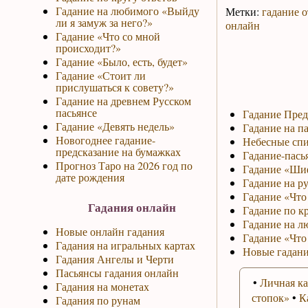
Гадание на любимого «Выйду
Метки:
гадание о
ли я замуж за него?»
онлайн
Гадание «Что со мной
происходит?»
Гадание «Было, есть, будет»
Гадание «Стоит ли
прислушаться к совету?»
Гадание на древнем Русском
пасьянсе
Гадание Пред
Гадание «Девять недель»
Гадание на па
Новогоднее гадание-
Небесные спи
предсказание на бумажках
Гадание-пась
Прогноз Таро на 2026 год по
Гадание «Ши
дате рождения
Гадание на р
Гадание «Что 
Гадания онлайн
Гадание по к
Гадание на л
Новые онлайн гадания
Гадание «Что
Гадания на игральных картах
Новые гадани
Гадания Ангелы и Черти
Пасьянсы гадания онлайн
•
Личная ка
Гадания на монетах
стопок»
•
К
Гадания по рунам