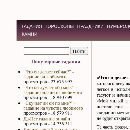
ГАДАНИЯ
ГОРОСКОПЫ
ПРАЗДНИКИ
НУМЕРОЛ
КАМНИ
Популярные гадания
"Что он делает сейчас?" -
гадание на любимого
«Что он делает
просмотров - 23 675 997
которого девушк
"Что он думает обо мне?" -
легкое в испол
гадание онлайн на любимого
тасуют и начин
просмотров - 18 940 699
«Мой милый в 
"Скучает ли он по мне?" -
постели спит —
гадание на чувства любимого
свидании мечтае
просмотров - 18 579 911
не будет открыта
Да-Нет гадание онлайн
просмотров - 14 736 311
Та часть фразы,
Личная карта Таро по дате