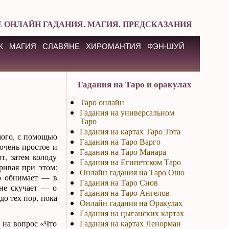
 ОНЛАЙН ГАДАНИЯ. МАГИЯ. ПРЕДСКАЗАНИЯ
К
МАГИЯ
СЛАВЯНЕ
ХИРОМАНТИЯ
ФЭН-ШУЙ
Гадания на Таро и оракулах
Таро онлайн
Гадания на универсальном
Таро
Гадания на картах Таро Тота
мого, с помощью
Гадания на Таро Варго
очень простое и
Гадания на Таро Манара
т, затем колоду
Гадания на Египетском Таро
ривая при этом:
Онлайн гадания на Таро Ошо
ю обнимает — в
Гадания на Таро Снов
не скучает — о
Гадания на Таро Ангелов
о тех пор, пока
Онлайн гадания на Оракулах
Гадания на цыганских картах
а на вопрос «Что
Гадания на картах Ленорман