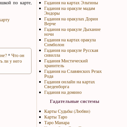
ышкой по карте,
Гадания на картах Эльтины
Гадания на оракуле мадам
Эндоры
Гадания на оракулах Дорин
Верче
Гадания на оракуле Дыхание
ночи
Гадания на картах оракула
Симболон
Гадания на оракуле Русская
сивилла
мне?
*
Что он
Гадания Мистический
ь ли у него
хранитель
Гадания на Славянских Резах
Рода
Гадания онлайн на картах
Сведенборга
Гадания на домино
Гадательные системы
Карты Судьбы (Любви)
Карты Таро
Таро Манара