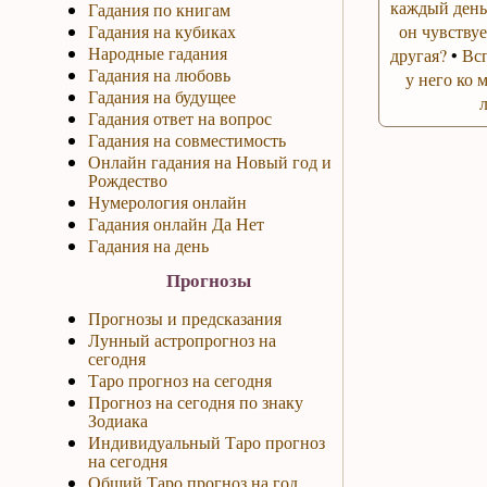
каждый день
Гадания по книгам
Гадания на кубиках
он чувствуе
Народные гадания
другая?
•
Вс
Гадания на любовь
у него ко 
Гадания на будущее
Гадания ответ на вопрос
Гадания на совместимость
Онлайн гадания на Новый год и
Рождество
Нумерология онлайн
Гадания онлайн Да Нет
Гадания на день
Прогнозы
Прогнозы и предсказания
Лунный астропрогноз на
сегодня
Таро прогноз на сегодня
Прогноз на сегодня по знаку
Зодиака
Индивидуальный Таро прогноз
на сегодня
Общий Таро прогноз на год