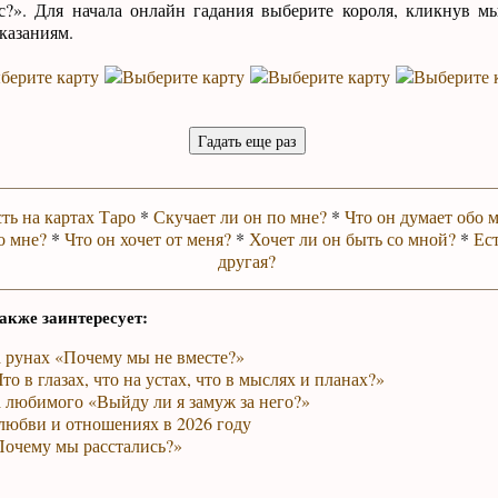
ас?». Для начала онлайн гадания выберите короля, кликнув м
указаниям.
ть на картах Таро
*
Скучает ли он по мне?
*
Что он думает обо 
о мне?
*
Что он хочет от меня?
*
Хочет ли он быть со мной?
*
Ест
другая?
акже заинтересует:
а рунах «Почему мы не вместе?»
то в глазах, что на устах, что в мыслях и планах?»
 любимого «Выйду ли я замуж за него?»
любви и отношениях в 2026 году
Почему мы расстались?»