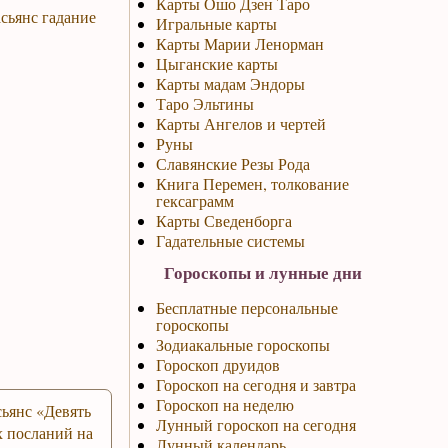
Карты Ошо Дзен Таро
сьянс гадание
Игральные карты
Карты Марии Ленорман
Цыганские карты
Карты мадам Эндоры
Таро Эльтины
Карты Ангелов и чертей
Руны
Славянские Резы Рода
Книга Перемен, толкование
гексаграмм
Карты Сведенборга
Гадательные системы
Гороскопы и лунные дни
Бесплатные персональные
гороскопы
Зодиакальные гороскопы
Гороскоп друидов
Гороскоп на сегодня и завтра
Гороскоп на неделю
ьянс «Девять
Лунный гороскоп на сегодня
 посланий на
Лунный календарь