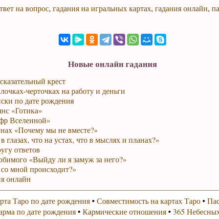
твет на вопрос
,
гадания на игральных картах
,
гадания онлайн
,
па
Новые онлайн гадания
сказательный крест
лочках-черточках на работу и деньги
ски по дате рождения
янс «Готика»
фр Вселенной»
унах «Почему мы не вместе?»
в глазах, что на устах, что в мыслях и планах?»
ругу ответов
юбимого «Выйду ли я замуж за него?»
 со мной происходит?»
я онлайн
рта Таро по дате рождения
•
Совместимость на картах Таро
•
Пас
арма по дате рождения
•
Кармические отношения
•
365 Небесных