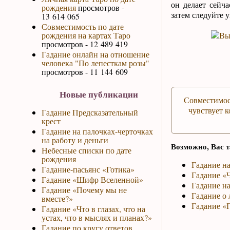
он делает сейч
рождения
просмотров -
затем следуйте 
13 614 065
Совместимость по дате
рождения на картах Таро
просмотров - 12 489 419
Гадание онлайн на отношение
человека "По лепесткам розы"
просмотров - 11 144 609
Новые публикации
Совместимос
чувствует к
Гадание Предсказательный
крест
Гадание на палочках-черточках
на работу и деньги
Возможно, Вас т
Небесные списки по дате
рождения
Гадание н
Гадание-пасьянс «Готика»
Гадание «Ч
Гадание «Шифр Вселенной»
Гадание на
Гадание «Почему мы не
Гадание о 
вместе?»
Гадание «
Гадание «Что в глазах, что на
устах, что в мыслях и планах?»
Гадание по кругу ответов