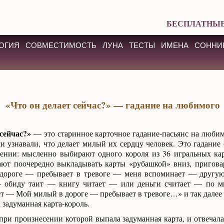
БЕСПЛАТНЫЕ
ОГИЯ
СОВМЕСТИМОСТЬ
ЛУНА
ТЕСТЫ
ИМЕНА
СОННИ
«Что он делает сейчас?» — гадание на любимого
 сейчас?»
— это старинное карточное гадание-пасьянс на люби
и узнавали, что делает милый их сердцу человек. Это гадание 
нении: мысленно выбирают одного короля из 36 игральных кар
ают поочередно выкладывать карты «рубашкой» вниз, пригова
дороге — пребывает в тревоге — меня вспоминает — другу
 обиду таит — книгу читает — или деньги считает — по м
т — Мой милый в дороге — пребывает в тревоге…» и так далее д
 задуманная карта-король.
 при произнесении которой выпала задуманная карта, и отвечал