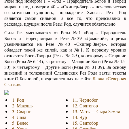
Резы под номером 1 – «Род – Прародитель Богов и Творец
мира», и под номером 40 – «Скипер-Зверь – нечеловеческая
сознательная сущность, порождение Хаоса». Реза Род
является самой сильной, а все то, что предсказано в
раскладе, идущем после Резы Род, случится обязательно.
Сила Рез уменьшается от Резы №1 «Род – Прародитель
Богов и Творец мира» к Резе №39 «Домовой», и резко
увеличивается на Резе №40 «Скипер-Зверь», которая
обладает такой же силой, как и №1. К первому уровню
относятся Боги-Творцы (Резы № 2-5), ко второму – Старшие
Боги (Резы № 6-14), к третьему – Младшие Боги (Резы № 15-
30), к четвертому – Другие Боги (Резы № 31-39). За основу
значений и толкований Славянских Рез Рода взяты тексты
книг О.Бояновой, представленных на сайте
Лавка «Северная
Сказка»
.
1. Род
11. Чернобог
2. Макошь
12. Святогор
3. Сварог
13. Мать — Сыра Земля
4. Лада
14. Чур
5. Велес
15. Святобор
6. Хорс
16. Стрибог