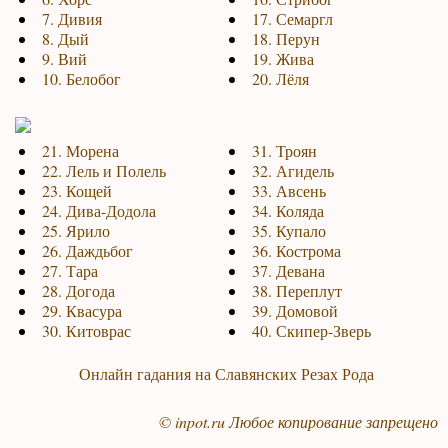
7. Дивия
17. Семаргл
8. Дый
18. Перун
9. Вий
19. Жива
10. Белобог
20. Лёля
21. Морена
31. Троян
22. Лель и Полель
32. Агидель
23. Кощей
33. Авсень
24. Дива-Додола
34. Коляда
25. Ярило
35. Купало
26. Даждьбог
36. Кострома
27. Тара
37. Девана
28. Догода
38. Переплут
29. Квасура
39. Домовой
30. Китоврас
40. Скипер-Зверь
Онлайн гадания на Славянских Резах Рода
©
inpot.ru
Любое копирование запрещено