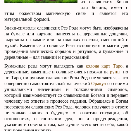
из славянских Богов
или Богинь, имеет с
этим божеством магическую связь и является его
материальной формой.
Знаки-символы славянских Рез Рода могут быть изображены
на бумаге или картоне, нанесены на деревянные дощечки,
вырезаны на камне или на плашках из соли, смешанной с
мукой. Каменные и соляные Резы используют в магии для
проведения магических обрядов и ритуалов, а бумажные и
деревянные – для гаданий и предсказаний.
Бумажные резы могут выглядеть как
колода карт Таро
, а
деревянные, каменные и соляные очень похожи на
руны
, но
ни Таро, ни рунами славянские Резы Рода не являются, – это
совершенно самостоятельный магический
Оракул
со своими
уникальными значениями и толкованиями символов,
который взаимодействует со славянскими Богами и передает
человеку их ответы в процессе гадания. Обращаясь к Богам
посредством славянских Рез Рода, человек получает в ответе
не только знания о будущем, о развитии ситуации, об
отношениях, о состоянии дел, но и предупреждения,
указания и советы о том, как лучше всего вести себя, какой
тип поведения выбрать.