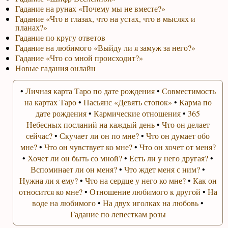
Гадание на рунах «Почему мы не вместе?»
Гадание «Что в глазах, что на устах, что в мыслях и
планах?»
Гадание по кругу ответов
Гадание на любимого «Выйду ли я замуж за него?»
Гадание «Что со мной происходит?»
Новые гадания онлайн
•
Личная карта Таро по дате рождения
•
Совместимость
на картах Таро
•
Пасьянс «Девять стопок»
•
Карма по
дате рождения
•
Кармические отношения
•
365
Небесных посланий на каждый день
•
Что он делает
сейчас?
•
Скучает ли он по мне?
•
Что он думает обо
мне?
•
Что он чувствует ко мне?
•
Что он хочет от меня?
•
Хочет ли он быть со мной?
•
Есть ли у него другая?
•
Вспоминает ли он меня?
•
Что ждет меня с ним?
•
Нужна ли я ему?
•
Что на сердце у него ко мне?
•
Как он
относится ко мне?
•
Отношение любимого к другой
•
На
воде на любимого
•
На двух иголках на любовь
•
Гадание по лепесткам розы