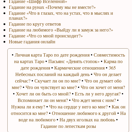
Гадание «Шифр Вселенной»
Гадание на рунах «Почему мы не вместе?»
Гадание «Что в глазах, что на устах, что в мыслях и
планах?»
Гадание по кругу ответов
Гадание на любимого «Выйду ли я замуж за него?»
Гадание «Что со мной происходит?»
Новые гадания онлайн
•
Личная карта Таро по дате рождения
•
Совместимость
на картах Таро
•
Пасьянс «Девять стопок»
•
Карма по
дате рождения
•
Кармические отношения
•
365
Небесных посланий на каждый день
•
Что он делает
сейчас?
•
Скучает ли он по мне?
•
Что он думает обо
мне?
•
Что он чувствует ко мне?
•
Что он хочет от меня?
•
Хочет ли он быть со мной?
•
Есть ли у него другая?
•
Вспоминает ли он меня?
•
Что ждет меня с ним?
•
Нужна ли я ему?
•
Что на сердце у него ко мне?
•
Как он
относится ко мне?
•
Отношение любимого к другой
•
На
воде на любимого
•
На двух иголках на любовь
•
Гадание по лепесткам розы