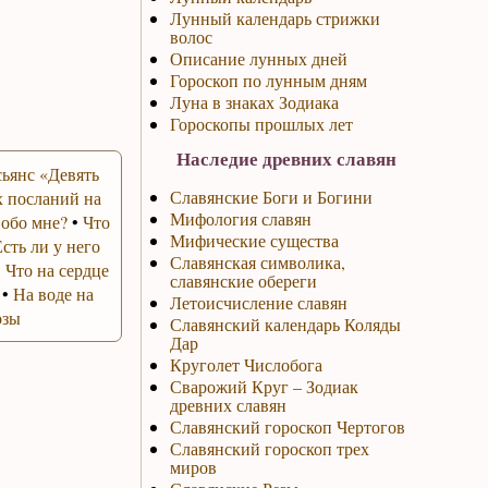
Лунный календарь стрижки
волос
Описание лунных дней
Гороскоп по лунным дням
Луна в знаках Зодиака
Гороскопы прошлых лет
Наследие древних славян
ьянс «Девять
Славянские Боги и Богини
 посланий на
Мифология славян
 обо мне?
•
Что
Мифические существа
Есть ли у него
Славянская символика,
•
Что на сердце
славянские обереги
•
На воде на
Летоисчисление славян
озы
Славянский календарь Коляды
Дар
Круголет Числобога
Сварожий Круг – Зодиак
древних славян
Славянский гороскоп Чертогов
Славянский гороскоп трех
миров