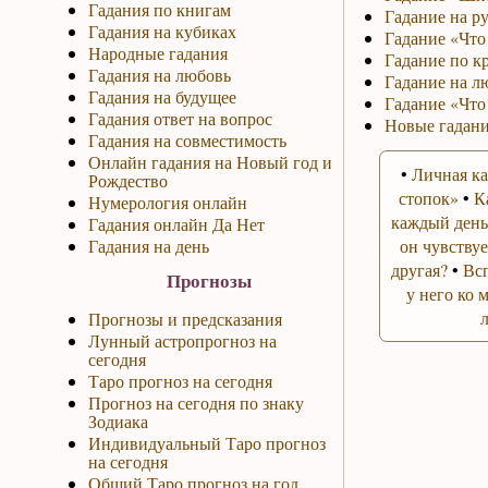
Гадания по книгам
Гадание на р
Гадания на кубиках
Гадание «Что 
Народные гадания
Гадание по к
Гадания на любовь
Гадание на л
Гадания на будущее
Гадание «Что
Гадания ответ на вопрос
Новые гадани
Гадания на совместимость
Онлайн гадания на Новый год и
•
Личная ка
Рождество
стопок»
•
К
Нумерология онлайн
каждый день
Гадания онлайн Да Нет
Гадания на день
он чувствуе
другая?
•
Вс
Прогнозы
у него ко 
Прогнозы и предсказания
Лунный астропрогноз на
сегодня
Таро прогноз на сегодня
Прогноз на сегодня по знаку
Зодиака
Индивидуальный Таро прогноз
на сегодня
Общий Таро прогноз на год