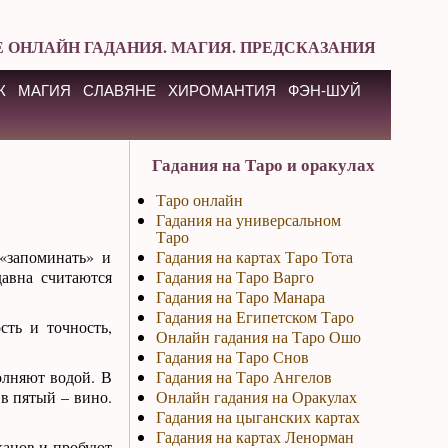
 ОНЛАЙН ГАДАНИЯ. МАГИЯ. ПРЕДСКАЗАНИЯ
К
МАГИЯ
СЛАВЯНЕ
ХИРОМАНТИЯ
ФЭН-ШУЙ
Гадания на Таро и оракулах
Таро онлайн
Гадания на универсальном
Таро
«запоминать» и
Гадания на картах Таро Тота
давна считаются
Гадания на Таро Варго
Гадания на Таро Манара
Гадания на Египетском Таро
сть и точность,
Онлайн гадания на Таро Ошо
Гадания на Таро Снов
олняют водой. В
Гадания на Таро Ангелов
 в пятый – вино.
Онлайн гадания на Оракулах
Гадания на цыганских картах
Гадания на картах Ленорман
канов и пробуют