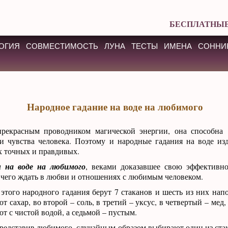
БЕСПЛАТНЫЕ
ОГИЯ
СОВМЕСТИМОСТЬ
ЛУНА
ТЕСТЫ
ИМЕНА
СОННИ
Народное гадание на воде на любимого
прекрасным проводником магической энергии, она способна 
и чувства человека. Поэтому и народные гадания на воде из
х точных и правдивых.
н на воде на любимого
, веками доказавшее свою эффективно
 чего ждать в любви и отношениях с любимым человеком.
этого народного гадания берут 7 стаканов и шесть из них нап
 сахар, во второй – соль, в третий – уксус, в четвертый – мед,
т с чистой водой, а седьмой – пустым.
представив любимого, случайным образом выбирают один из ста