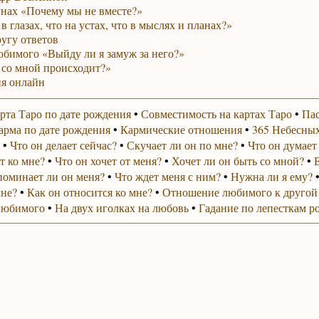
унах «Почему мы не вместе?»
в глазах, что на устах, что в мыслях и планах?»
ругу ответов
юбимого «Выйду ли я замуж за него?»
 со мной происходит?»
я онлайн
рта Таро по дате рождения
•
Совместимость на картах Таро
•
Пас
арма по дате рождения
•
Кармические отношения
•
365 Небесных
•
Что он делает сейчас?
•
Скучает ли он по мне?
•
Что он думает
т ко мне?
•
Что он хочет от меня?
•
Хочет ли он быть со мной?
•
поминает ли он меня?
•
Что ждет меня с ним?
•
Нужна ли я ему?
мне?
•
Как он относится ко мне?
•
Отношение любимого к другой
любимого
•
На двух иголках на любовь
•
Гадание по лепесткам р