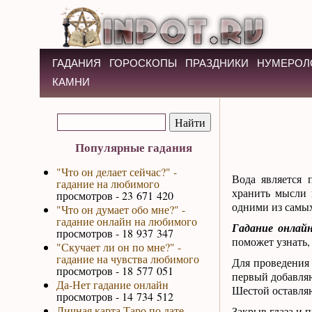
ГАДАНИЯ
ГОРОСКОПЫ
ПРАЗДНИКИ
НУМЕРОЛ
КАМНИ
Популярные гадания
"Что он делает сейчас?" -
Вода является 
гадание на любимого
хранить мысли 
просмотров - 23 671 420
одними из самы
"Что он думает обо мне?" -
гадание онлайн на любимого
Гадание онлай
просмотров - 18 937 347
поможет узнать,
"Скучает ли он по мне?" -
гадание на чувства любимого
Для проведения 
просмотров - 18 577 051
первый добавляют
Да-Нет гадание онлайн
Шестой оставляю
просмотров - 14 734 512
Личная карта Таро по дате
Закрыв глаза и 