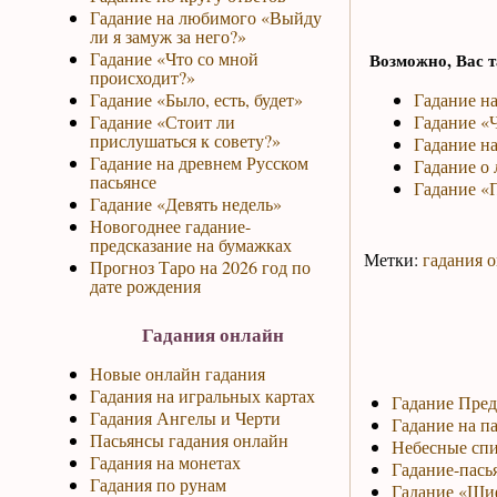
Гадание на любимого «Выйду
ли я замуж за него?»
Гадание «Что со мной
Возможно, Вас т
происходит?»
Гадание «Было, есть, будет»
Гадание н
Гадание «Стоит ли
Гадание «Ч
прислушаться к совету?»
Гадание на
Гадание на древнем Русском
Гадание о 
пасьянсе
Гадание «
Гадание «Девять недель»
Новогоднее гадание-
предсказание на бумажках
Метки:
гадания 
Прогноз Таро на 2026 год по
дате рождения
Гадания онлайн
Новые онлайн гадания
Гадания на игральных картах
Гадание Пред
Гадания Ангелы и Черти
Гадание на па
Пасьянсы гадания онлайн
Небесные спи
Гадания на монетах
Гадание-пась
Гадания по рунам
Гадание «Ши