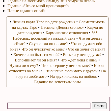
Гадание на любимого «Выйду ли я замуж за него?»
Гадание «Что со мной происходит?»
Новые гадания онлайн
•
Личная карта Таро по дате рождения
•
Совместимость
на картах Таро
•
Пасьянс «Девять стопок»
•
Карма по
дате рождения
•
Кармические отношения
•
365
Небесных посланий на каждый день
•
Что он делает
сейчас?
•
Скучает ли он по мне?
•
Что он думает обо
мне?
•
Что он чувствует ко мне?
•
Что он хочет от меня?
•
Хочет ли он быть со мной?
•
Есть ли у него другая?
•
Вспоминает ли он меня?
•
Что ждет меня с ним?
•
Нужна ли я ему?
•
Что на сердце у него ко мне?
•
Как он
относится ко мне?
•
Отношение любимого к другой
•
На
воде на любимого
•
На двух иголках на любовь
•
Гадание по лепесткам розы