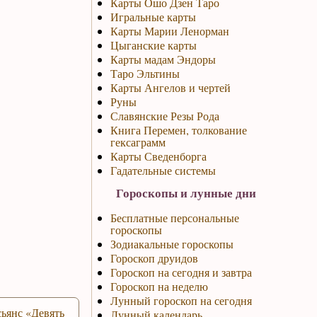
Карты Ошо Дзен Таро
Игральные карты
Карты Марии Ленорман
Цыганские карты
Карты мадам Эндоры
Таро Эльтины
Карты Ангелов и чертей
Руны
Славянские Резы Рода
Книга Перемен, толкование
гексаграмм
Карты Сведенборга
Гадательные системы
Гороскопы и лунные дни
Бесплатные персональные
гороскопы
Зодиакальные гороскопы
Гороскоп друидов
Гороскоп на сегодня и завтра
Гороскоп на неделю
Лунный гороскоп на сегодня
ьянс «Девять
Лунный календарь