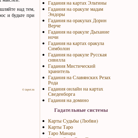
Гадания на картах Эльтины
шляйте над тем,
Гадания на оракуле мадам
Эндоры
рос и будьте при
Гадания на оракулах Дорин
Верче
Гадания на оракуле Дыхание
ночи
Гадания на картах оракула
Симболон
Гадания на оракуле Русская
сивилла
Гадания Мистический
хранитель
Гадания на Славянских Резах
Рода
Гадания онлайн на картах
© inpot.ru
Сведенборга
Гадания на домино
Гадательные системы
Карты Судьбы (Любви)
Карты Таро
Таро Манара