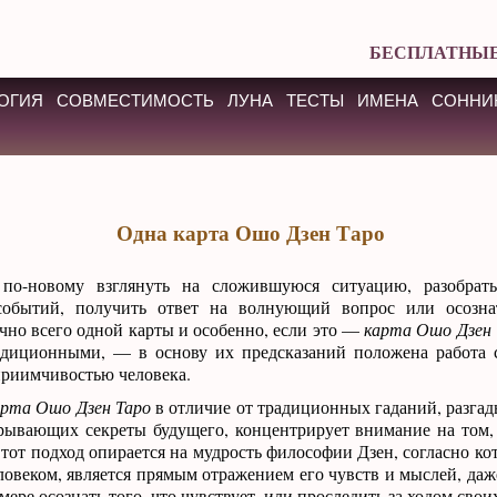
БЕСПЛАТНЫЕ
ОГИЯ
СОВМЕСТИМОСТЬ
ЛУНА
ТЕСТЫ
ИМЕНА
СОННИ
Одна карта Ошо Дзен Таро
 по-новому взглянуть на сложившуюся ситуацию, разобрат
событий, получить ответ на волнующий вопрос или осозна
чно всего одной карты и особенно, если это —
карта Ошо Дзен 
адиционными, — в основу их предсказаний положена работа 
приимчивостью человека.
арта Ошо Дзен Таро
в отличие от традиционных гаданий, разг
рывающих секреты будущего, концентрирует внимание на том,
Этот подход опирается на мудрость философии Дзен, согласно кот
ловеком, является прямым отражением его чувств и мыслей, даж
ере осознать того, что чувствует, или проследить за ходом свои