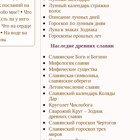
 посланий на
Лунный календарь стрижки
волос
 обо мне?
•
Что
Описание лунных дней
Есть ли у него
Гороскоп по лунным дням
•
Что на сердце
Луна в знаках Зодиака
•
На воде на
Гороскопы прошлых лет
озы
Наследие древних славян
Славянские Боги и Богини
Мифология славян
Мифические существа
Славянская символика,
славянские обереги
Летоисчисление славян
Славянский календарь Коляды
Дар
Круголет Числобога
Сварожий Круг – Зодиак
древних славян
Славянский гороскоп Чертогов
Славянский гороскоп трех
миров