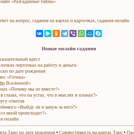
нлайн «Разгаданные тайны»
твет на вопрос
,
гадания на картах и карточках
,
гадания онлайн
Новые онлайн гадания
сказательный крест
лочках-черточках на работу и деньги
ски по дате рождения
янс «Готика»
фр Вселенной»
унах «Почему мы не вместе?»
в глазах, что на устах, что в мыслях и планах?»
ругу ответов
юбимого «Выйду ли я замуж за него?»
 со мной происходит?»
я онлайн
рта Таро по дате рождения
•
Совместимость на картах Таро
•
Пас