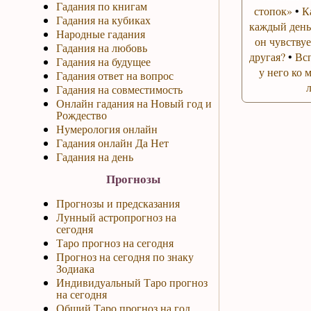
Гадания по книгам
стопок»
•
К
Гадания на кубиках
каждый день
Народные гадания
он чувствуе
Гадания на любовь
другая?
•
Вс
Гадания на будущее
у него ко 
Гадания ответ на вопрос
Гадания на совместимость
Онлайн гадания на Новый год и
Рождество
Нумерология онлайн
Гадания онлайн Да Нет
Гадания на день
Прогнозы
Прогнозы и предсказания
Лунный астропрогноз на
сегодня
Таро прогноз на сегодня
Прогноз на сегодня по знаку
Зодиака
Индивидуальный Таро прогноз
на сегодня
Общий Таро прогноз на год