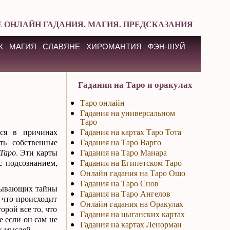
 ОНЛАЙН ГАДАНИЯ. МАГИЯ. ПРЕДСКАЗАНИЯ
К
МАГИЯ
СЛАВЯНЕ
ХИРОМАНТИЯ
ФЭН-ШУЙ
Гадания на Таро и оракулах
Таро онлайн
Гадания на универсальном
Таро
ься в причинах
Гадания на картах Таро Тота
ть собственные
Гадания на Таро Варго
Таро
. Эти карты
Гадания на Таро Манара
с подсознанием,
Гадания на Египетском Таро
Онлайн гадания на Таро Ошо
Гадания на Таро Снов
адывающих тайны
Гадания на Таро Ангелов
 что происходит
Онлайн гадания на Оракулах
орой все то, что
Гадания на цыганских картах
е если он сам не
Гадания на картах Ленорман
х мыслей.