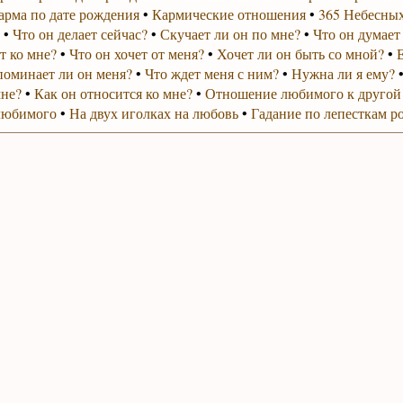
арма по дате рождения
•
Кармические отношения
•
365 Небесных
•
Что он делает сейчас?
•
Скучает ли он по мне?
•
Что он думает
т ко мне?
•
Что он хочет от меня?
•
Хочет ли он быть со мной?
•
поминает ли он меня?
•
Что ждет меня с ним?
•
Нужна ли я ему?
мне?
•
Как он относится ко мне?
•
Отношение любимого к другой
любимого
•
На двух иголках на любовь
•
Гадание по лепесткам р