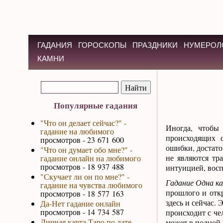
ГАДАНИЯ
ГОРОСКОПЫ
ПРАЗДНИКИ
НУМЕРОЛ
КАМНИ
Популярные гадания
"Что он делает сейчас?" -
Иногда, чтобы
гадание на любимого
происходящих 
просмотров - 23 671 600
ошибки, достато
"Что он думает обо мне?" -
не являются тр
гадание онлайн на любимого
просмотров - 18 937 488
интуицией, вос
"Скучает ли он по мне?" -
Гадание Одна к
гадание на чувства любимого
прошлого и отк
просмотров - 18 577 163
здесь и сейчас. 
Да-Нет гадание онлайн
просмотров - 14 734 587
происходит с че
Личная карта Таро по дате
может в полной м