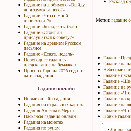
Расклад о
Гадание на любимого «Выйду
ли я замуж за него?»
Гадание «Что со мной
Метки:
гадание о
происходит?»
Гадание «Было, есть, будет»
Гадание «Стоит ли
прислушаться к совету?»
Гадание на древнем Русском
пасьянсе
Гадание «Девять недель»
Гадание Пред
Новогоднее гадание-
Гадание на па
предсказание на бумажках
Небесные спи
Прогноз Таро на 2026 год по
Гадание-пась
дате рождения
Гадание «Ши
Гадание на р
Гадания онлайн
Гадание «Что 
Новые онлайн гадания
Гадание по к
Гадания на игральных картах
Гадание на л
Гадания Ангелы и Черти
Гадание «Что
Пасьянсы гадания онлайн
Новые гадани
Гадания на монетах
Гадания по рунам
•
Личная ка