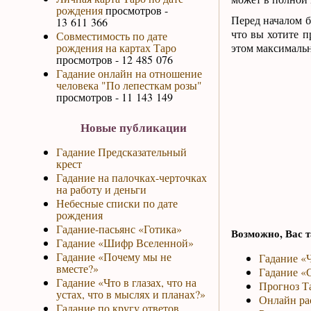
рождения
просмотров -
Перед началом б
13 611 366
что вы хотите п
Совместимость по дате
рождения на картах Таро
этом максимальн
просмотров - 12 485 076
Гадание онлайн на отношение
человека "По лепесткам розы"
просмотров - 11 143 149
Новые публикации
Гадание Предсказательный
крест
Гадание на палочках-черточках
на работу и деньги
Небесные списки по дате
рождения
Гадание-пасьянс «Готика»
Возможно, Вас т
Гадание «Шифр Вселенной»
Гадание «Почему мы не
Гадание «Ч
вместе?»
Гадание «С
Гадание «Что в глазах, что на
Прогноз Та
устах, что в мыслях и планах?»
Онлайн рас
Гадание по кругу ответов