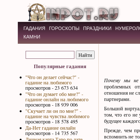
ГАДАНИЯ
ГОРОСКОПЫ
ПРАЗДНИКИ
НУМЕРОЛ
КАМНИ
Популярные гадания
"Что он делает сейчас?" -
Почему мы не
гадание на любимого
проблемных от
просмотров - 23 673 634
отношения не с
"Что он думает обо мне?" -
партнерами.
гадание онлайн на любимого
просмотров - 18 939 006
Большой виртуа
"Скучает ли он по мне?" -
том, что его не
гадание на чувства любимого
будущее каждого 
просмотров - 18 578 495
Да-Нет гадание онлайн
Прежде, чем пр
просмотров - 14 735 567
вспомнить не то
Личная карта Таро по дате