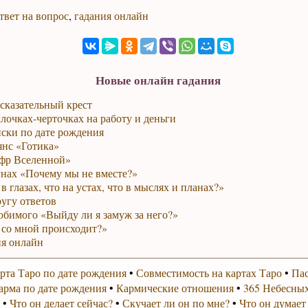
твет на вопрос
,
гадания онлайн
Новые онлайн гадания
сказательный крест
лочках-черточках на работу и деньги
ски по дате рождения
янс «Готика»
фр Вселенной»
унах «Почему мы не вместе?»
в глазах, что на устах, что в мыслях и планах?»
ругу ответов
юбимого «Выйду ли я замуж за него?»
 со мной происходит?»
я онлайн
рта Таро по дате рождения
•
Совместимость на картах Таро
•
Пас
арма по дате рождения
•
Кармические отношения
•
365 Небесных
•
Что он делает сейчас?
•
Скучает ли он по мне?
•
Что он думает