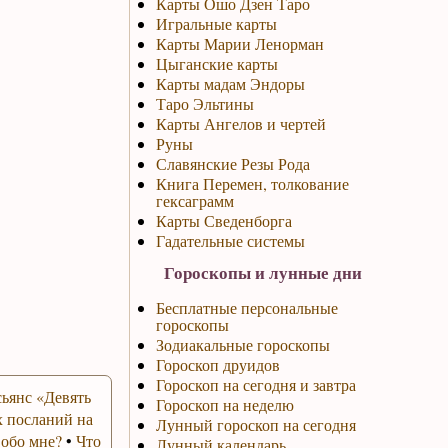
Карты Ошо Дзен Таро
Игральные карты
Карты Марии Ленорман
Цыганские карты
Карты мадам Эндоры
Таро Эльтины
Карты Ангелов и чертей
Руны
Славянские Резы Рода
Книга Перемен, толкование
гексаграмм
Карты Сведенборга
Гадательные системы
Гороскопы и лунные дни
Бесплатные персональные
гороскопы
Зодиакальные гороскопы
Гороскоп друидов
Гороскоп на сегодня и завтра
ьянс «Девять
Гороскоп на неделю
 посланий на
Лунный гороскоп на сегодня
 обо мне?
•
Что
Лунный календарь