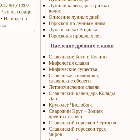
Есть ли у него
Лунный календарь стрижки
волос
•
Что на сердце
Описание лунных дней
•
На воде на
Гороскоп по лунным дням
озы
Луна в знаках Зодиака
Гороскопы прошлых лет
Наследие древних славян
Славянские Боги и Богини
Мифология славян
Мифические существа
Славянская символика,
славянские обереги
Летоисчисление славян
Славянский календарь Коляды
Дар
Круголет Числобога
Сварожий Круг – Зодиак
древних славян
Славянский гороскоп Чертогов
Славянский гороскоп трех
миров