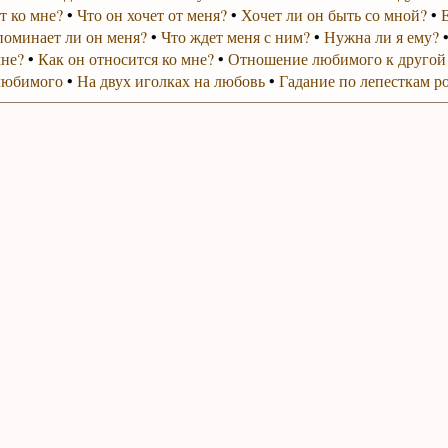
т ко мне?
•
Что он хочет от меня?
•
Хочет ли он быть со мной?
•
поминает ли он меня?
•
Что ждет меня с ним?
•
Нужна ли я ему?
мне?
•
Как он относится ко мне?
•
Отношение любимого к другой
любимого
•
На двух иголках на любовь
•
Гадание по лепесткам р