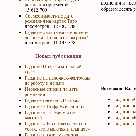
волнения и трев
рождения
просмотров -
образом десять р
13 612 700
Совместимость по дате
рождения на картах Таро
просмотров - 12 487 248
Гадание онлайн на отношение
человека "По лепесткам розы"
просмотров - 11 143 878
Новые публикации
Гадание Предсказательный
крест
Гадание на палочках-черточках
на работу и деньги
Возможно, Вас т
Небесные списки по дате
рождения
Гадание «Ч
Гадание-пасьянс «Готика»
Гадание по
Гадание «Шифр Вселенной»
Гадание на
Гадание «Почему мы не
вместе?»
Гадание «Б
Гадание «Что в глазах, что на
Гадание о 
устах, что в мыслях и планах?»
Гадание по кругу ответов