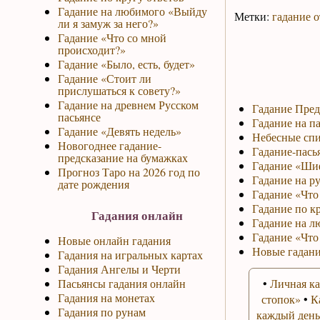
Гадание на любимого «Выйду
Метки:
гадание о
ли я замуж за него?»
Гадание «Что со мной
происходит?»
Гадание «Было, есть, будет»
Гадание «Стоит ли
прислушаться к совету?»
Гадание на древнем Русском
Гадание Пред
пасьянсе
Гадание на па
Гадание «Девять недель»
Небесные спи
Новогоднее гадание-
Гадание-пась
предсказание на бумажках
Гадание «Ши
Прогноз Таро на 2026 год по
Гадание на р
дате рождения
Гадание «Что 
Гадание по к
Гадания онлайн
Гадание на л
Гадание «Что
Новые онлайн гадания
Новые гадани
Гадания на игральных картах
Гадания Ангелы и Черти
Пасьянсы гадания онлайн
•
Личная ка
Гадания на монетах
стопок»
•
К
Гадания по рунам
каждый день