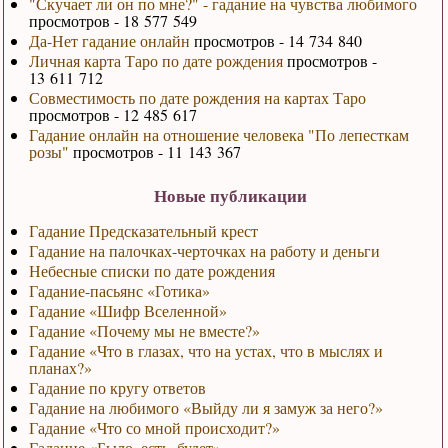
"Скучает ли он по мне?" - гадание на чувства любимого
просмотров - 18 577 549
Да-Нет гадание онлайн
просмотров - 14 734 840
Личная карта Таро по дате рождения
просмотров -
13 611 712
Совместимость по дате рождения на картах Таро
просмотров - 12 485 617
Гадание онлайн на отношение человека "По лепесткам
розы"
просмотров - 11 143 367
Новые публикации
Гадание Предсказательный крест
Гадание на палочках-черточках на работу и деньги
Небесные списки по дате рождения
Гадание-пасьянс «Готика»
Гадание «Шифр Вселенной»
Гадание «Почему мы не вместе?»
Гадание «Что в глазах, что на устах, что в мыслях и
планах?»
Гадание по кругу ответов
Гадание на любимого «Выйду ли я замуж за него?»
Гадание «Что со мной происходит?»
Гадание «Было, есть, будет»