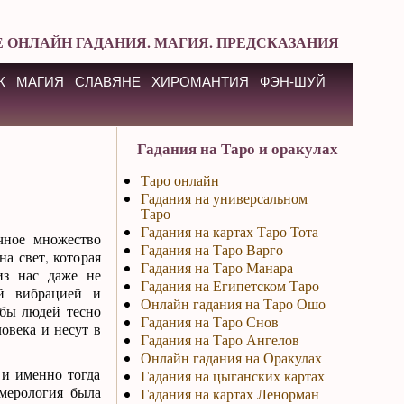
 ОНЛАЙН ГАДАНИЯ. МАГИЯ. ПРЕДСКАЗАНИЯ
К
МАГИЯ
СЛАВЯНЕ
ХИРОМАНТИЯ
ФЭН-ШУЙ
Гадания на Таро и оракулах
Таро онлайн
Гадания на универсальном
Таро
Гадания на картах Таро Тота
чное множество
Гадания на Таро Варго
а свет, которая
Гадания на Таро Манара
из нас даже не
Гадания на Египетском Таро
ой вибрацией и
Онлайн гадания на Таро Ошо
ьбы людей тесно
Гадания на Таро Снов
овека и несут в
Гадания на Таро Ангелов
Онлайн гадания на Оракулах
 и именно тогда
Гадания на цыганских картах
умерология была
Гадания на картах Ленорман