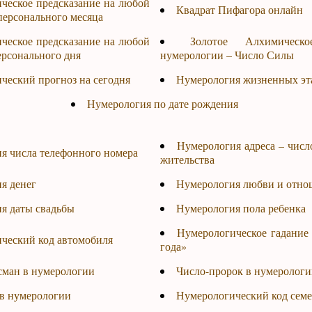
ческое предсказание на любой
Квадрат Пифагора онлайн
персонального месяца
ческое предсказание на любой
Золотое Алхимичес
ерсонального дня
нумерологии – Число Силы
ческий прогноз на сегодня
Нумерология жизненных эт
Нумерология по дате рождения
Нумерология адреса – числ
я числа телефонного номера
жительства
я денег
Нумерология любви и отно
я даты свадьбы
Нумерология пола ребенка
Нумерологическое гадание
ческий код автомобиля
года»
сман в нумерологии
Число-пророк в нумерологи
 в нумерологии
Нумерологический код сем