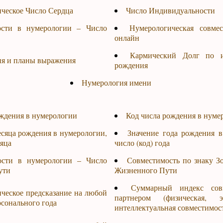
ческое Число Сердца
Число Индивидуальности
ости в нумерологии – Число
Нумерологическая совме
онлайн
Кармический Долг по 
я и планы выражения
рождения
Нумерология имени
ождения в нумерологии
Код числа рождения в нуме
есяца рождения в нумерологии,
Значение года рождения в
сяца
число (код) года
ости в нумерологии – Число
Совместимость по знаку З
ути
Жизненного Пути
Суммарный индекс сов
ческое предсказание на любой
партнером (физическая, эм
рсонального года
интеллектуальная совместимос