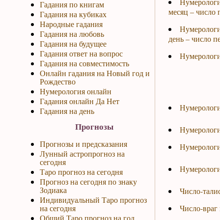
Нумерологи
Гадания по книгам
месяц – число 
Гадания на кубиках
Народные гадания
Нумерологи
Гадания на любовь
день – число п
Гадания на будущее
Гадания ответ на вопрос
Нумерологи
Гадания на совместимость
Онлайн гадания на Новый год и
Рождество
Нумерология онлайн
Гадания онлайн Да Нет
Нумерологи
Гадания на день
Прогнозы
Нумерологи
Прогнозы и предсказания
Нумерологи
Лунный астропрогноз на
сегодня
Нумерологи
Таро прогноз на сегодня
Прогноз на сегодня по знаку
Зодиака
Число-тали
Индивидуальный Таро прогноз
на сегодня
Число-враг
Общий Таро прогноз на год