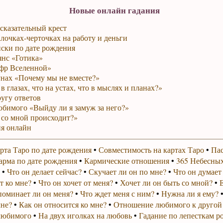
Новые онлайн гадания
сказательный крест
лочках-черточках на работу и деньги
ски по дате рождения
янс «Готика»
фр Вселенной»
унах «Почему мы не вместе?»
в глазах, что на устах, что в мыслях и планах?»
ругу ответов
юбимого «Выйду ли я замуж за него?»
 со мной происходит?»
я онлайн
рта Таро по дате рождения
•
Совместимость на картах Таро
•
Пас
арма по дате рождения
•
Кармические отношения
•
365 Небесных
•
Что он делает сейчас?
•
Скучает ли он по мне?
•
Что он думает
т ко мне?
•
Что он хочет от меня?
•
Хочет ли он быть со мной?
•
поминает ли он меня?
•
Что ждет меня с ним?
•
Нужна ли я ему?
мне?
•
Как он относится ко мне?
•
Отношение любимого к другой
любимого
•
На двух иголках на любовь
•
Гадание по лепесткам р