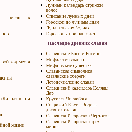
Лунный календарь стрижки
волос
Описание лунных дней
кое число в
Гороскоп по лунным дням
Луна в знаках Зодиака
апов
Гороскопы прошлых лет
Наследие древних славян
Славянские Боги и Богини
Мифология славян
овой код места
Мифические существа
Славянская символика,
славянские обереги
шений
Летоисчисление славян
Славянский календарь Коляды
Дар
 «Личная карта
Круголет Числобога
Сварожий Круг – Зодиак
древних славян
и
Славянский гороскоп Чертогов
Славянский гороскоп трех
ейной жизни
миров