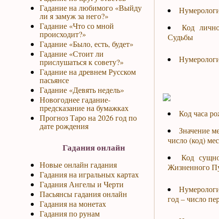
Гадание на любимого «Выйду
Нумерологи
ли я замуж за него?»
Гадание «Что со мной
Код личн
происходит?»
Судьбы
Гадание «Было, есть, будет»
Гадание «Стоит ли
Нумерологи
прислушаться к совету?»
Гадание на древнем Русском
пасьянсе
Гадание «Девять недель»
Новогоднее гадание-
предсказание на бумажках
Код часа р
Прогноз Таро на 2026 год по
дате рождения
Значение м
число (код) ме
Гадания онлайн
Код сущн
Новые онлайн гадания
Жизненного П
Гадания на игральных картах
Гадания Ангелы и Черти
Нумерологи
Пасьянсы гадания онлайн
год – число пе
Гадания на монетах
Гадания по рунам