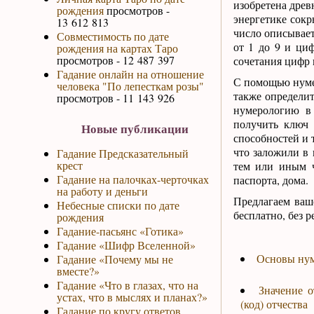
изобретена древ
рождения
просмотров -
энергетике сокр
13 612 813
число описывает
Совместимость по дате
от 1 до 9 и ци
рождения на картах Таро
просмотров - 12 487 397
сочетания цифр 
Гадание онлайн на отношение
С помощью нумер
человека "По лепесткам розы"
также определит
просмотров - 11 143 926
нумерологию в 
получить ключ
Новые публикации
способностей и 
что заложили в 
Гадание Предсказательный
крест
тем или иным ч
Гадание на палочках-черточках
паспорта, дома.
на работу и деньги
Предлагаем ваш
Небесные списки по дате
бесплатно, без 
рождения
Гадание-пасьянс «Готика»
Гадание «Шифр Вселенной»
Основы ну
Гадание «Почему мы не
вместе?»
Гадание «Что в глазах, что на
Значение о
устах, что в мыслях и планах?»
(код) отчества
Гадание по кругу ответов