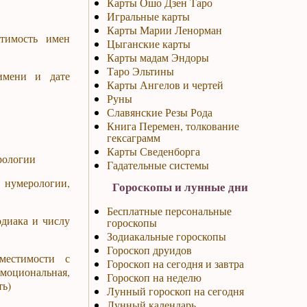
Карты Ошо Дзен Таро
Игральные карты
Карты Марии Ленорман
стимость имен
Цыганские карты
Карты мадам Эндоры
Таро Эльтины
имени и дате
Карты Ангелов и чертей
Руны
Славянские Резы Рода
Книга Перемен, толкование
гексаграмм
Карты Сведенборга
рологии
Гадательные системы
 нумерологии,
Гороскопы и лунные дни
Бесплатные персональные
одиака и числу
гороскопы
Зодиакальные гороскопы
Гороскоп друидов
местимости с
Гороскоп на сегодня и завтра
оциональная,
Гороскоп на неделю
ть)
Лунный гороскоп на сегодня
Лунный календарь