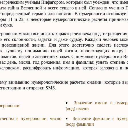
негреческим учёным Пифагором, который был убежден, что имен
ыта тайна Вселенной и всего сущего в ней. Согласно учению 
 определенный термин или понятие. В нумерологии использует
фры 11 и 22, а некоторые нумерологические расчеты приним
и букв.
ологии можно вычислить характер человека по дате рождения 
ь его склонности, задатки и даже судьбу. Каждый человек мож
повседневной жизни. Для этого достаточно сделать несло
 к лучшему пониманию своей жизни, происходящих вокруг 
талантов, целей и жизненных задач. С помощью нумерологии Вы
вас день, месяц, год рождения, имя и фамилия; узнать степень
еловеком; расшифровать информацию, которая заложена в но
ему вниманию нумерологические расчеты онлайн, которые вы
регистрации и отправки SMS.
Значение имени в нумер
мерологии
(код) имени
тчества в нумерологии, число
Значение фамилии в нумер
(код) фамилии