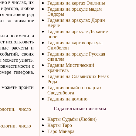
но в числах, их
Гадания на картах Эльтины
Пифагора, любое
Гадания на оракуле мадам
Эндоры
ся числовой ряд
Гадания на оракулах Дорин
ают во внимание
Верче
Гадания на оракуле Дыхание
или по имени, а
ночи
ет использовать
Гадания на картах оракула
жные расчеты и
Симболон
событий, своих
Гадания на оракуле Русская
сивилла
 можете узнать,
Гадания Мистический
 совместимости с
хранитель
мере телефона,
Гадания на Славянских Резах
Рода
 можете пройти
Гадания онлайн на картах
Сведенборга
Гадания на домино
Гадательные системы
ологии, число
Карты Судьбы (Любви)
Карты Таро
ологии, число
Таро Манара