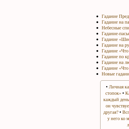
Гадание Пред
Гадание на па
Небесные спи
Гадание-пась
Гадание «Ши
Гадание на р
Гадание «Что 
Гадание по к
Гадание на л
Гадание «Что
Новые гадани
•
Личная ка
стопок»
•
К
каждый день
он чувствуе
другая?
•
Вс
у него ко 