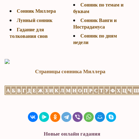
Сонник по темам и
Сонник Миллера
буквам
Лунный сонник
Сонник Ванги и
Нострадамуса
Гадание для
Сонник по дням
толкования снов
недели
Страницы сонника Миллера
А
Б
В
Г
Д
Е
Ж
З
И
К
Л
М
Н
О
П
Р
С
Т
У
Ф
Х
Ц
Ч
Новые онлайн гадания