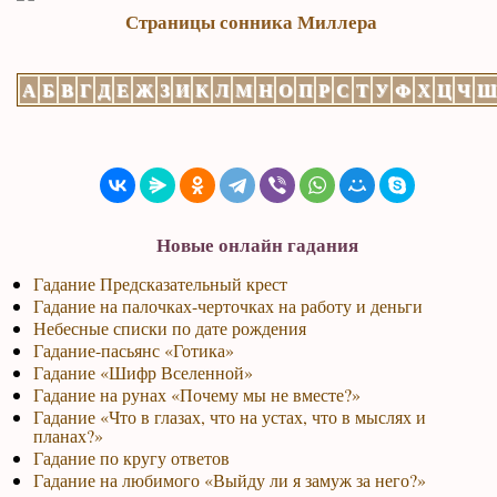
Страницы сонника Миллера
А
Б
В
Г
Д
Е
Ж
З
И
К
Л
М
Н
О
П
Р
С
Т
У
Ф
Х
Ц
Ч
Новые онлайн гадания
Гадание Предсказательный крест
Гадание на палочках-черточках на работу и деньги
Небесные списки по дате рождения
Гадание-пасьянс «Готика»
Гадание «Шифр Вселенной»
Гадание на рунах «Почему мы не вместе?»
Гадание «Что в глазах, что на устах, что в мыслях и
планах?»
Гадание по кругу ответов
Гадание на любимого «Выйду ли я замуж за него?»