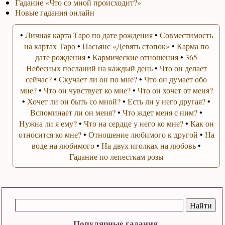
Гадание «Что со мной происходит?»
Новые гадания онлайн
•
Личная карта Таро по дате рождения
•
Совместимость
на картах Таро
•
Пасьянс «Девять стопок»
•
Карма по
дате рождения
•
Кармические отношения
•
365
Небесных посланий на каждый день
•
Что он делает
сейчас?
•
Скучает ли он по мне?
•
Что он думает обо
мне?
•
Что он чувствует ко мне?
•
Что он хочет от меня?
•
Хочет ли он быть со мной?
•
Есть ли у него другая?
•
Вспоминает ли он меня?
•
Что ждет меня с ним?
•
Нужна ли я ему?
•
Что на сердце у него ко мне?
•
Как он
относится ко мне?
•
Отношение любимого к другой
•
На
воде на любимого
•
На двух иголках на любовь
•
Гадание по лепесткам розы
Популярные гадания