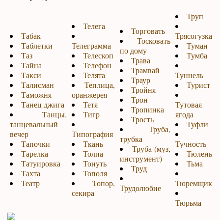
Труп
Телега
Торговать
Табак
Трясогузка
Тосковать
Таблетки
Телеграмма
Туман
по дому
Таз
Телескоп
Тумба
Трава
Тайна
Телефон
Трамвай
Такси
Телята
Туннель
Траур
Талисман
Теплица,
Турист
Тройня
Таможня
оранжерея
Трон
Танец джига
Тетя
Тутовая
Тропинка
Танцы,
Тигр
ягода
Трость
танцевальный
Туфли
Труба,
вечер
Типография
трубка
Тапочки
Ткань
Тучность
Труба (муз,
Тарелка
Толпа
Тюлень
инструмент)
Татуировка
Тонуть
Тьма
Труд
Тахта
Тополя
Театр
Топор,
Тюремщик
Трудолюбие
секира
Тюрьма