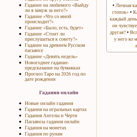
Гадание на любимого «Выйду
•
Личная ка
ли я замуж за него?»
стопок»
•
К
Гадание «Что со мной
каждый день
происходит?»
он чувствуе
Гадание «Было, есть, будет»
другая?
•
Вс
Гадание «Стоит ли
прислушаться к совету?»
у него ко 
Гадание на древнем Русском
пасьянсе
Гадание «Девять недель»
Новогоднее гадание-
предсказание на бумажках
Прогноз Таро на 2026 год по
дате рождения
Гадания онлайн
Новые онлайн гадания
Гадания на игральных картах
Гадания Ангелы и Черти
Пасьянсы гадания онлайн
Гадания на монетах
Гадания по рунам