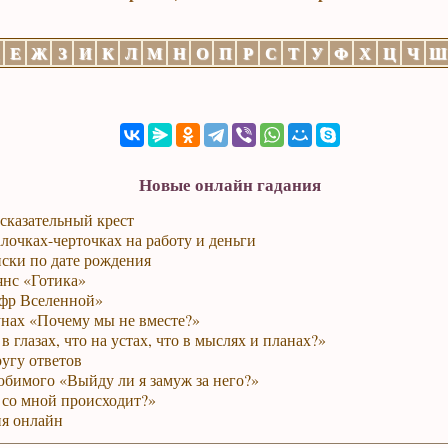
Е
Ж
З
И
К
Л
М
Н
О
П
Р
С
Т
У
Ф
Х
Ц
Ч
Ш
Новые онлайн гадания
сказательный крест
лочках-черточках на работу и деньги
ски по дате рождения
янс «Готика»
фр Вселенной»
унах «Почему мы не вместе?»
в глазах, что на устах, что в мыслях и планах?»
ругу ответов
юбимого «Выйду ли я замуж за него?»
 со мной происходит?»
я онлайн