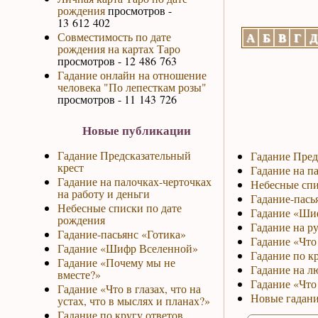
рождения
просмотров -
13 612 402
Совместимость по дате
А
Б
В
Г
Д
рождения на картах Таро
просмотров - 12 486 763
Гадание онлайн на отношение
человека "По лепесткам розы"
просмотров - 11 143 726
Новые публикации
Гадание Предсказательный
Гадание Пред
крест
Гадание на па
Гадание на палочках-черточках
Небесные спи
на работу и деньги
Гадание-пась
Небесные списки по дате
Гадание «Ши
рождения
Гадание на р
Гадание-пасьянс «Готика»
Гадание «Что 
Гадание «Шифр Вселенной»
Гадание по к
Гадание «Почему мы не
Гадание на л
вместе?»
Гадание «Что
Гадание «Что в глазах, что на
Новые гадани
устах, что в мыслях и планах?»
Гадание по кругу ответов