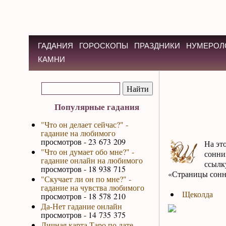
ГАДАНИЯ
ГОРОСКОПЫ
ПРАЗДНИКИ
НУМЕРОЛ
КАМНИ
Популярные гадания
"Что он делает сейчас?" -
гадание на любимого
просмотров - 23 673 209
На эт
"Что он думает обо мне?" -
сонни
гадание онлайн на любимого
ссылк
просмотров - 18 938 715
«Страницы сонн
"Скучает ли он по мне?" -
гадание на чувства любимого
Щеколда
просмотров - 18 578 210
Да-Нет гадание онлайн
просмотров - 14 735 375
Личная карта Таро по дате