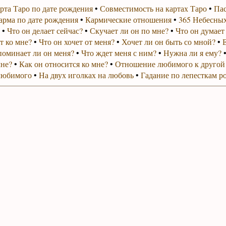
рта Таро по дате рождения
•
Совместимость на картах Таро
•
Пас
арма по дате рождения
•
Кармические отношения
•
365 Небесных
•
Что он делает сейчас?
•
Скучает ли он по мне?
•
Что он думает
т ко мне?
•
Что он хочет от меня?
•
Хочет ли он быть со мной?
•
поминает ли он меня?
•
Что ждет меня с ним?
•
Нужна ли я ему?
мне?
•
Как он относится ко мне?
•
Отношение любимого к другой
любимого
•
На двух иголках на любовь
•
Гадание по лепесткам р