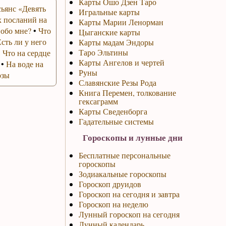
Карты Ошо Дзен Таро
ьянс «Девять
Игральные карты
 посланий на
Карты Марии Ленорман
 обо мне?
•
Что
Цыганские карты
Есть ли у него
Карты мадам Эндоры
Таро Эльтины
•
Что на сердце
Карты Ангелов и чертей
•
На воде на
Руны
озы
Славянские Резы Рода
Книга Перемен, толкование
гексаграмм
Карты Сведенборга
Гадательные системы
Гороскопы и лунные дни
Бесплатные персональные
гороскопы
Зодиакальные гороскопы
Гороскоп друидов
Гороскоп на сегодня и завтра
Гороскоп на неделю
Лунный гороскоп на сегодня
Лунный календарь