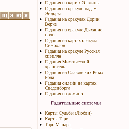
Гадания на картах Эльтины
Гадания на оракуле мадам
Эндоры
Щ
Э
Ю
Я
Гадания на оракулах Дорин
Верче
Гадания на оракуле Дыхание
ночи
Гадания на картах оракула
Симболон
Гадания на оракуле Русская
сивилла
Гадания Мистический
хранитель
Гадания на Славянских Резах
Рода
Гадания онлайн на картах
Сведенборга
Гадания на домино
Гадательные системы
Карты Судьбы (Любви)
Карты Таро
Таро Манара