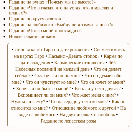
Гадание на рунах «Почему мы не вместе?»
Гадание «Что в глазах, что на устах, что в мыслях и
планах?»
Гадание по кругу ответов
Гадание на любимого «Выйду ли я замуж за него?»
Гадание «Что со мной происходит?»
Новые гадания онлайн
•
Личная карта Таро по дате рождения
•
Совместимость
на картах Таро
•
Пасьянс «Девять стопок»
•
Карма по
дате рождения
•
Кармические отношения
•
365
Небесных посланий на каждый день
•
Что он делает
сейчас?
•
Скучает ли он по мне?
•
Что он думает обо
мне?
•
Что он чувствует ко мне?
•
Что он хочет от меня?
•
Хочет ли он быть со мной?
•
Есть ли у него другая?
•
Вспоминает ли он меня?
•
Что ждет меня с ним?
•
Нужна ли я ему?
•
Что на сердце у него ко мне?
•
Как он
относится ко мне?
•
Отношение любимого к другой
•
На
воде на любимого
•
На двух иголках на любовь
•
Гадание по лепесткам розы