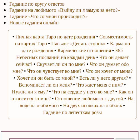
Гадание по кругу ответов
Гадание на любимого «Выйду ли я замуж за него?»
Гадание «Что со мной происходит?»
Новые гадания онлайн
•
Личная карта Таро по дате рождения
•
Совместимость
на картах Таро
•
Пасьянс «Девять стопок»
•
Карма по
дате рождения
•
Кармические отношения
•
365
Небесных посланий на каждый день
•
Что он делает
сейчас?
•
Скучает ли он по мне?
•
Что он думает обо
мне?
•
Что он чувствует ко мне?
•
Что он хочет от меня?
•
Хочет ли он быть со мной?
•
Есть ли у него другая?
•
Вспоминает ли он меня?
•
Что ждет меня с ним?
•
Нужна ли я ему?
•
Что на сердце у него ко мне?
•
Как он
относится ко мне?
•
Отношение любимого к другой
•
На
воде на любимого
•
На двух иголках на любовь
•
Гадание по лепесткам розы