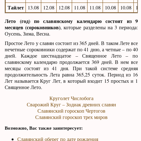
Тайлет
13.08
12.08
12.08
11.08
11.08
10.08
10.08
13
Лето (год) по славянскому календарю состоит из 9
месяцев (сороковников)
, которые разделены на 3 периода:
Оусень, Зима, Весна.
Простое Лето у славян состоит из 365 дней. В таком Лете все
нечетные сороковники содержат по 41 дню, а четные – по 40
дней. Каждое шестнадцатое – Священное Лето – по
славянскому календарю продолжается 369 дней. В нем все
месяцы состоят из 41 дня. При такой системе средняя
продолжительность Лета равна 365,25 суток. Период из 16
Лет называется Круг Лет, в который входит 15 простых и 1
Священное Лето.
Круголет Числобога
Сварожий Круг – Зодиак древних славян
Славянский гороскоп Чертогов
Славянский гороскоп трех миров
Возможно, Вас также заинтересует:
Славянский оберег по дате рождения