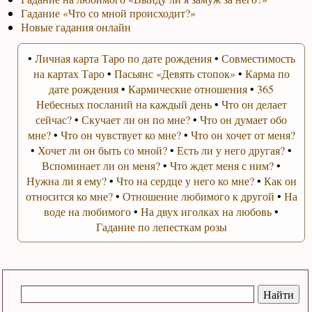
Гадание «Что со мной происходит?»
Новые гадания онлайн
•
Личная карта Таро по дате рождения
•
Совместимость
на картах Таро
•
Пасьянс «Девять стопок»
•
Карма по
дате рождения
•
Кармические отношения
•
365
Небесных посланий на каждый день
•
Что он делает
сейчас?
•
Скучает ли он по мне?
•
Что он думает обо
мне?
•
Что он чувствует ко мне?
•
Что он хочет от меня?
•
Хочет ли он быть со мной?
•
Есть ли у него другая?
•
Вспоминает ли он меня?
•
Что ждет меня с ним?
•
Нужна ли я ему?
•
Что на сердце у него ко мне?
•
Как он
относится ко мне?
•
Отношение любимого к другой
•
На
воде на любимого
•
На двух иголках на любовь
•
Гадание по лепесткам розы