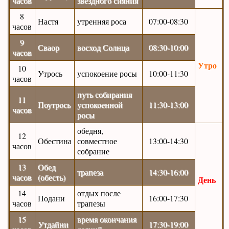
часов
звездного сияния
8
Настя
утренняя роса
07:00-08:30
часов
9
Сваор
восход Солнца
08:30-10:00
часов
Утро
10
Утрось
успокоение росы
10:00-11:30
часов
путь собирания
11
Поутрось
успокоенной
11:30-13:00
часов
росы
обедня,
12
Обестина
совместное
13:00-14:30
часов
собрание
13
Обед
трапеза
14:30-16:00
часов
(обесть)
День
14
отдых после
Подани
16:00-17:30
часов
трапезы
15
время окончания
Утдайни
17:30-19:00