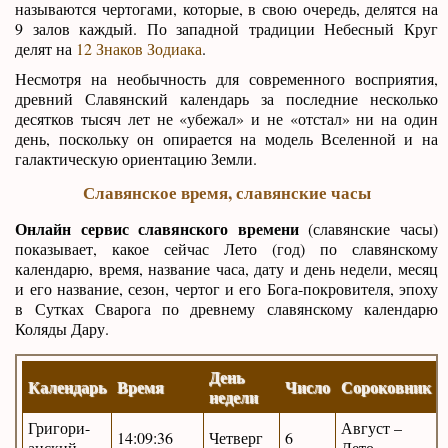
называются чертогами, которые, в свою очередь, делятся на
9 залов каждый. По западной традиции Небесный Круг
делят на
12 Знаков Зодиака
.
Несмотря на необычность для современного восприятия,
древний Славянский календарь за последние несколько
десятков тысяч лет не «убежал» и не «отстал» ни на один
день, поскольку он опирается на модель Вселенной и на
галактическую ориентацию Земли.
Славянское время, славянские часы
Онлайн сервис славянского времени
(славянские часы)
показывает, какое сейчас Лето (год) по славянскому
календарю, время, название часа, дату и день недели, месяц
и его название, сезон, чертог и его Бога-покровителя, эпоху
в Сутках Сварога по древнему славянскому календарю
Коляды Дару.
День
Календарь
Время
Число
Сороковник
недели
Григори-
Август –
14:09:37
Четверг
6
анский
Лето