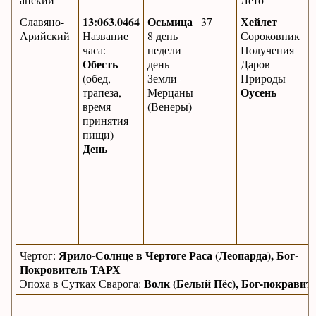
13:063.0496
Осьмица
Хейлет
Славяно-
37
Арийский
Название
8 день
Сороковник
часа:
недели
Получения
Обесть
день
Даров
(обед,
Земли-
Природы
Оусень
трапеза,
Мерцаны
время
(Венеры)
принятия
пищи)
День
Ярило-Солнце в Чертоге Раса (Леопарда), Бог-
Чертог:
Покровитель ТАРХ
Волк (Белый Пёс), Бог-покравит
Эпоха в Сутках Сварога: