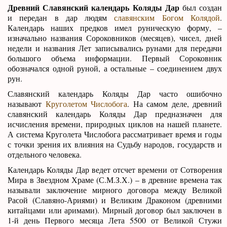
Древний Славянский календарь Коляды Дар
был создан
и передан в дар людям
славянским Богом Колядой
.
Календарь наших предков имел руническую форму, –
изначально названия Сороковников (месяцев), чисел, дней
недели и названия Лет записывались рунами для передачи
большого объема информации. Первый Сороковник
обозначался одной руной, а остальные – соединением двух
рун.
Славянский календарь Коляды Дар часто ошибочно
называют
Круголетом Числобога
. На самом деле, древний
славянский календарь Коляды Дар предназначен для
исчисления времени, природных циклов на нашей планете.
А система Круголета Числобога рассматривает время и годы
с точки зрения их влияния на Судьбу народов, государств и
отдельного человека.
Календарь Коляды Дар ведет отсчет времени от Сотворения
Мира в Звездном Храме (С.М.З.Х.) – в древние времена так
называли заключение мирного договора между Великой
Расой (Славяно-Ариями) и Великим Драконом (древними
китайцами или аримами). Мирный договор был заключен в
1-й день Первого месяца Лета 5500 от Великой Стужи