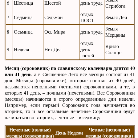
6
Шестица
Шестой
день труда
Стрибога
отдых,
7
Седмица
Седьмой
Земля Деи
ПОСТ
Земля
8
Осьмица
Ось Мира
день труда
Мерцаны
отдых,
Ярило-
9
Неделя
Нет Дел
день
Солнце
гостей
Месяц (сороковник) по славянскому календарю длится 40
или 41 день
, а в Священное Лето все месяцы состоят из 41
дня. Месяцы (сороковники), которые состоят из 40 дней,
называются неполными (четными) сороковниками, а те, в
которых 41 день, – полными (нечетными). Все Сороковники
(месяцы) начинаются в строго определенные дни недели.
Например, если первый Сороковник года начинается во
вторник, то и все остальные нечетные Сороковники будут
начинаться во вторник, а четные – в седмицу.
Нечетные (полные)
Четные (неполные)
День Недели
месяцы (сороковники)
месяцы (сороковники)