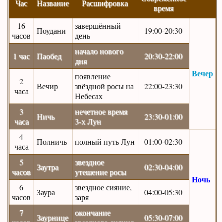
Час
Название
Расшифровка
время
16
завершённый
Поудани
19:00-20:30
часов
день
начало нового
1 час
Паобед
20:30-22:00
дня
Вечер
появление
2
Вечир
звёздной росы на
22:00-23:30
часа
Небесах
3
нечетное время
Ничь
23:30-01:00
часа
3-х Лун
4
Полничь
полный путь Лун
01:00-02:30
часа
5
звездное
Заутра
02:30-04:00
часов
утешение росы
Ночь
6
звездное сияние,
Заура
04:00-05:30
часов
заря
7
окончание
Заурнице
05:30-07:00