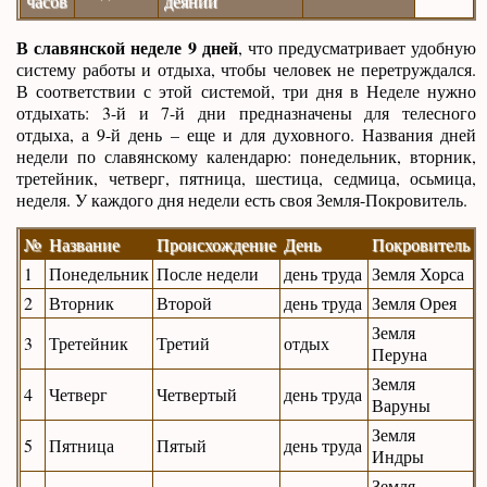
часов
деяний
В славянской неделе 9 дней
, что предусматривает удобную
систему работы и отдыха, чтобы человек не перетруждался.
В соответствии с этой системой, три дня в Неделе нужно
отдыхать: 3-й и 7-й дни предназначены для телесного
отдыха, а 9-й день – еще и для духовного. Названия дней
недели по славянскому календарю: понедельник, вторник,
третейник, четверг, пятница, шестица, седмица, осьмица,
неделя. У каждого дня недели есть своя Земля-Покровитель.
№
Название
Происхождение
День
Покровитель
1
Понедельник
После недели
день труда
Земля Хорса
2
Вторник
Второй
день труда
Земля Орея
Земля
3
Третейник
Третий
отдых
Перуна
Земля
4
Четверг
Четвертый
день труда
Варуны
Земля
5
Пятница
Пятый
день труда
Индры
Земля