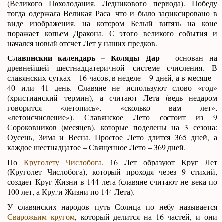
(Великого Похолодания, Ледникового периода). Победу
тогда одержала Великая Раса, что и было зафиксировано в
виде изображения, на котором Белый витязь на коне
поражает копьем Дракона. С этого великого события и
начался новый отсчет Лет у наших предков.
Славянский календарь – Коляды Дар
– основан на
древнейшей шестнадцатеричной системе счисления. В
славянских сутках – 16 часов, в неделе – 9 дней, а в месяце –
40 или 41 день. Славяне не используют слово «год»
(христианский термин), а считают Лета (ведь недаром
говорится «летопись», «сколько вам лет»,
«летоисчисление»). Славянское Лето состоит из 9
Сороковников (месяцев), которые поделены на 3 сезона:
Оусень, Зима и Весна. Простое Лето длится 365 дней, а
каждое шестнадцатое – Священное Лето – 369 дней.
По
Круголету Числобога
, 16 Лет образуют Круг Лет
(Круголет Числобога), который проходя через 9 стихий,
создает Круг Жизни в 144 лета (славяне считают не века по
100 лет, а Круги Жизни по 144 Лета).
У славянских народов путь Солнца по небу называется
Сварожьим кругом
, который делится на 16 частей, и они