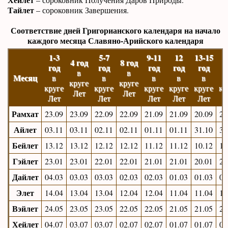
Тайлет
– сороковник Завершения.
Соответствие дней Григорианского календаря на начало
каждого месяца Славяно-Арийского календаря
1-3
5-7
9-11
12
13-15
4 год
8 год
год
год
год
год
год
г
в
в
Месяц
в
в
в
в
в
круге
круге
круге
круге
круге
круге
круге
кр
Лет
Лет
Лет
Лет
Лет
Лет
Лет
Л
Рамхат
23.09
23.09
22.09
22.09
21.09
21.09
20.09
20
Айлет
03.11
03.11
02.11
02.11
01.11
01.11
31.10
31
Бейлет
13.12
13.12
12.12
12.12
11.12
11.12
10.12
11
Гэйлет
23.01
23.01
22.01
22.01
21.01
21.01
20.01
21
Дайлет
04.03
03.03
03.03
02.03
02.03
01.03
01.03
02
Элет
14.04
13.04
13.04
12.04
12.04
11.04
11.04
12
Вэйлет
24.05
23.05
23.05
22.05
22.05
21.05
21.05
23
Хейлет
04.07
03.07
03.07
02.07
02.07
01.07
01.07
03