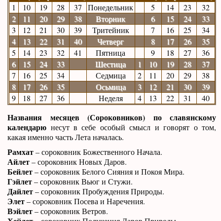
1
10
19
28
37
Понедельник
5
14
23
32
2
11
20
29
38
Вторник
6
15
24
33
3
12
21
30
39
Тритейник
7
16
25
34
4
13
22
31
40
Четверг
8
17
26
35
5
14
23
32
41
Пятница
9
18
27
36
6
15
24
33
Шестица
1
10
19
28
37
7
16
25
34
Седмица
2
11
20
29
38
8
17
26
35
Осьмица
3
12
21
30
39
9
18
27
36
Неделя
4
13
22
31
40
Названия месяцев (Сороковников) по славянскому
календарю
несут в себе особый смысл и говорят о том,
какая именно часть Лета началась.
Рамхат
– сороковник Божественного Начала.
Айлет
– сороковник Новых Даров.
Бейлет
– сороковник Белого Сияния и Покоя Мира.
Гэйлет
– сороковник Вьюг и Стужи.
Дайлет
– сороковник Пробуждения Природы.
Элет
– сороковник Посева и Наречения.
Вэйлет
– сороковник Ветров.
Хейлет
– сороковник Получения Даров Природы.