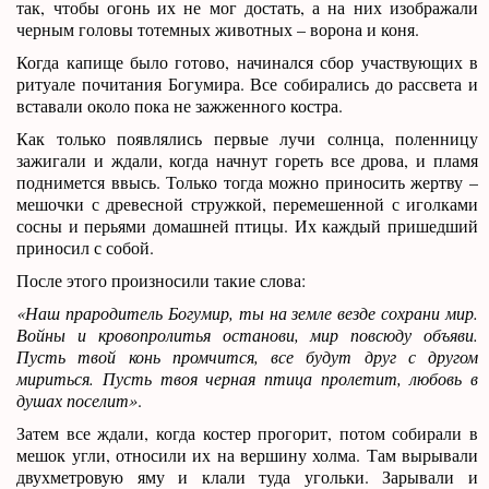
так, чтобы огонь их не мог достать, а на них изображали
черным головы тотемных животных – ворона и коня.
Когда капище было готово, начинался сбор участвующих в
ритуале почитания Богумира. Все собирались до рассвета и
вставали около пока не зажженного костра.
Как только появлялись первые лучи солнца, поленницу
зажигали и ждали, когда начнут гореть все дрова, и пламя
поднимется ввысь. Только тогда можно приносить жертву –
мешочки с древесной стружкой, перемешенной с иголками
сосны и перьями домашней птицы. Их каждый пришедший
приносил с собой.
После этого произносили такие слова:
«Наш прародитель Богумир, ты на земле везде сохрани мир.
Войны и кровопролитья останови, мир повсюду объяви.
Пусть твой конь промчится, все будут друг с другом
мириться. Пусть твоя черная птица пролетит, любовь в
душах поселит»
.
Затем все ждали, когда костер прогорит, потом собирали в
мешок угли, относили их на вершину холма. Там вырывали
двухметровую яму и клали туда угольки. Зарывали и