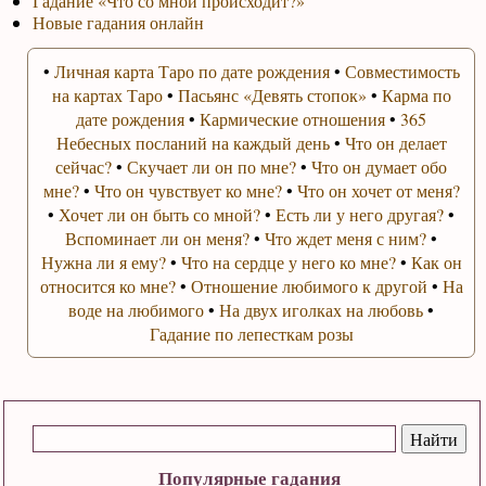
Гадание «Что со мной происходит?»
Новые гадания онлайн
•
Личная карта Таро по дате рождения
•
Совместимость
на картах Таро
•
Пасьянс «Девять стопок»
•
Карма по
дате рождения
•
Кармические отношения
•
365
Небесных посланий на каждый день
•
Что он делает
сейчас?
•
Скучает ли он по мне?
•
Что он думает обо
мне?
•
Что он чувствует ко мне?
•
Что он хочет от меня?
•
Хочет ли он быть со мной?
•
Есть ли у него другая?
•
Вспоминает ли он меня?
•
Что ждет меня с ним?
•
Нужна ли я ему?
•
Что на сердце у него ко мне?
•
Как он
относится ко мне?
•
Отношение любимого к другой
•
На
воде на любимого
•
На двух иголках на любовь
•
Гадание по лепесткам розы
Популярные гадания