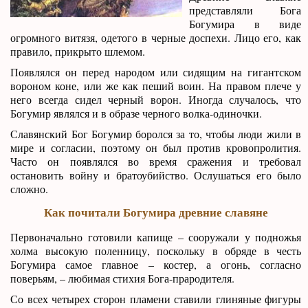
представляли Бога
Богумира в виде
огромного витязя, одетого в черные доспехи. Лицо его, как
правило, прикрыто шлемом.
Появлялся он перед народом или сидящим на гигантском
вороном коне, или же как пеший воин. На правом плече у
него всегда сидел черный ворон. Иногда случалось, что
Богумир являлся и в образе черного волка-одиночки.
Славянский Бог Богумир боролся за то, чтобы люди жили в
мире и согласии, поэтому он был против кровопролития.
Часто он появлялся во время сражения и требовал
остановить войну и братоубийство. Ослушаться его было
сложно.
Как почитали Богумира древние славяне
Первоначально готовили капище – сооружали у подножья
холма высокую поленницу, поскольку в обряде в честь
Богумира самое главное – костер, а огонь, согласно
поверьям, – любимая стихия Бога-прародителя.
Со всех четырех сторон пламени ставили глиняные фигуры