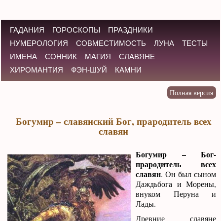
ГАДАНИЯ
ГОРОСКОПЫ
ПРАЗДНИКИ
НУМЕРОЛОГИЯ
СОВМЕСТИМОСТЬ
ЛУНА
ТЕСТЫ
ИМЕНА
СОННИК
МАГИЯ
СЛАВЯНЕ
ХИРОМАНТИЯ
ФЭН-ШУЙ
КАМНИ
Богумир – славянский Бог, прародитель всех
славян
Богумир – Бог-
прародитель всех
славян
. Он был сыном
Даждьбога и Морены,
внуком Перуна и
Лады.
Древние славяне