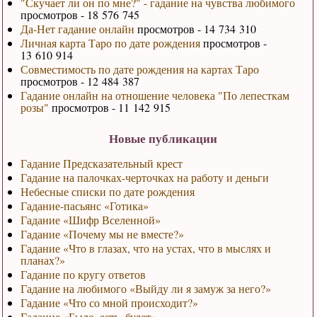
"Скучает ли он по мне?" - гадание на чувства любимого
просмотров - 18 576 745
Да-Нет гадание онлайн
просмотров - 14 734 310
Личная карта Таро по дате рождения
просмотров -
13 610 914
Совместимость по дате рождения на картах Таро
просмотров - 12 484 387
Гадание онлайн на отношение человека "По лепесткам
розы"
просмотров - 11 142 915
Новые публикации
Гадание Предсказательный крест
Гадание на палочках-черточках на работу и деньги
Небесные списки по дате рождения
Гадание-пасьянс «Готика»
Гадание «Шифр Вселенной»
Гадание «Почему мы не вместе?»
Гадание «Что в глазах, что на устах, что в мыслях и
планах?»
Гадание по кругу ответов
Гадание на любимого «Выйду ли я замуж за него?»
Гадание «Что со мной происходит?»
Гадание «Было, есть, будет»