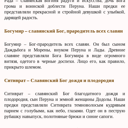
Рада – славянская Богиня радуги и искусства, дочь Бога
грома и воинской доблести Перуна. Наши предки ее
представляли прекрасной и стройной девушкой с улыбкой,
дарящей радость.
Богумир – славянский Бог, прародитель всех славян
Богумир – Бог-прародитель всех славян. Он был сыном
Даждьбога и Морены, внуком Перуна и Лады. Древние
славяне представляли Бога Богумира в виде огромного
витязя, одетого в черные доспехи. Лицо его, как правило,
прикрыто шлемом.
Ситиврат – Славянский Бог дождя и плодородия
Ситиврат – славянский Бог благодатного дождя и
плодородия, сын Перуна и земной женщины Додолы. Наши
предки представляли Ситиврата темноволосым кудрявым
парнем с голубыми, как небо, глазами. Одет он в пеструю
рубашку навыпуск, полотняные брюки и синие сапоги.