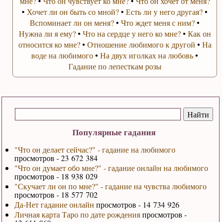
мне?
•
Что он чувствует ко мне?
•
Что он хочет от меня?
•
Хочет ли он быть со мной?
•
Есть ли у него другая?
•
Вспоминает ли он меня?
•
Что ждет меня с ним?
•
Нужна ли я ему?
•
Что на сердце у него ко мне?
•
Как он
относится ко мне?
•
Отношение любимого к другой
•
На
воде на любимого
•
На двух иголках на любовь
•
Гадание по лепесткам розы
Популярные гадания
"Что он делает сейчас?" - гадание на любимого
просмотров - 23 672 384
"Что он думает обо мне?" - гадание онлайн на любимого
просмотров - 18 938 029
"Скучает ли он по мне?" - гадание на чувства любимого
просмотров - 18 577 702
Да-Нет гадание онлайн
просмотров - 14 734 926
Личная карта Таро по дате рождения
просмотров -