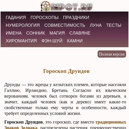
ГАДАНИЯ
ГОРОСКОПЫ
ПРАЗДНИКИ
НУМЕРОЛОГИЯ
СОВМЕСТИМОСТЬ
ЛУНА
ТЕСТЫ
ИМЕНА
СОННИК
МАГИЯ
СЛАВЯНЕ
ХИРОМАНТИЯ
ФЭН-ШУЙ
КАМНИ
Гороскоп Друидов
Друиды — это жрецы у кельтских племен, которые населяли
Галлию, Ирландию, Бретань. Согласно их языческим
верованиям, человек был сотворен богами из деревьев, а
значит, каждый человек (как и дерево) имеет какие-то
свойственные только ему черты и особенности, каждый
требует определенных условий жизни.
Гороскоп Друидов
традиционных
, это гороскоп, где вместо
Знаков Зодиака
, распределены растения, преимущественно