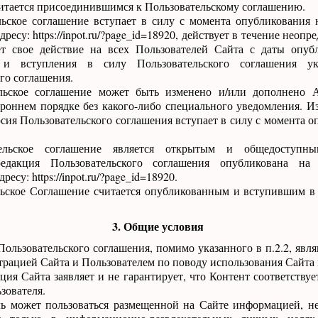
итается присоединившимся к Пользовательскому соглашению.
льское соглашение вступает в силу с момента опубликования 
ресу: https://inpot.ru/?page_id=18920, действует в течение неопр
ет свое действие на всех Пользователей Сайта с даты опуб
 и вступления в силу Пользовательского соглашения ук
го соглашения.
ельское соглашение может быть изменено и/или дополнено 
роннем порядке без какого-либо специального уведомления. И
сия Пользовательского соглашения вступает в силу с момента о
тельское соглашение является открытым и общедоступны
едакция Пользовательского соглашения опубликована на
есу: https://inpot.ru/?page_id=18920.
ельское Соглашение считается опубликованным и вступившим в
3. Общие условия
Пользовательского соглашения, помимо указанного в п.2.2, явл
ацией Сайта и Пользователем по поводу использования Сайта 
ция Сайта заявляет и не гарантирует, что Контент соответству
зователя.
ель может пользоваться размещенной на Сайте информацией, н