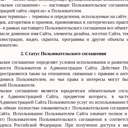
тельское соглашение» — настоящее Пользовательское соглашен
ацией сайта «inpot.ru» и Пользователем.
ские термины» – термины и определения, используемые на сайте
ик, алгоритмов и приемов, применяемых в эзотерических практ
— в рамках настоящего Пользовательского соглашения все объек
 числе доменное имя Сайта, элементы дизайна, логотип Сайта, те
ллюстрации, видео, скрипты, программы и другие объекты и
зователю.
2. Статус Пользовательского соглашения
льское соглашение определяет условия использования и развити
ности Пользователя и Администрации Сайта. Действие Пол
ространяются также на отношения, связанные с правами и инт
щимися Пользователем, но чьи права и интересы могут бы
твий Пользователя.
ельское соглашение является юридически обязательным сог
 и Администрацией Сайта, предметом которого, в частн
 Администрацией Сайта Пользователю услуг по использованию 
ль обязан полностью ознакомиться с Пользовательским соглаше
Сайта. Использование Пользователем Сайта означает полное и
пт) Пользователем Пользовательского соглашения в соответс
одекса Российской Федерации. При получении доступа к ма