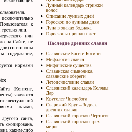
х, исключающих
Лунный календарь стрижки
волос
ользователя.
Описание лунных дней
 исключительно
Гороскоп по лунным дням
 Пользователя к
Луна в знаках Зодиака
 третьих лиц.
Гороскопы прошлых лет
ерческого или
ую на Сайте, не
Наследие древних славян
одов) со стороны
за содержание,
Славянские Боги и Богини
Мифология славян
руется нормами
Мифические существа
Славянская символика,
славянские обереги
йте
Летоисчисление славян
Славянский календарь Коляды
айта (Контент,
Дар
менты) являются
Круголет Числобога
нтеллектуальной
Сварожий Круг – Зодиак
овыми актами,
древних славян
Славянский гороскоп Чертогов
другого сайта,
Славянский гороскоп трех
ь скопирована,
миров
нена каким-либо