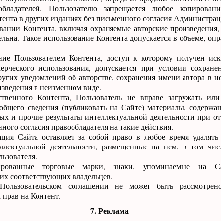
обладателей. Пользователю запрещается любое копирование
ента в других изданиях без письменного согласия Администрац
вании Контента, включая охраняемые авторские произведения,
ательна. Такое использование Контента допускается в объеме, о
ание Пользователем Контента, доступ к которому получен ис
ерческого использования, допускается при условии сохране
ругих уведомлений об авторстве, сохранения имени автора в н
зведения в неизменном виде.
ственного Контента, Пользователь не вправе загружать ил
еобщего сведения (публиковать на Сайте) материалы, содержа
ных и прочие результаты интеллектуальной деятельности при о
ного согласия правообладателя на такие действия.
ация Сайта оставляет за собой право в любое время удалят
еллектуальной деятельности, размещенные на нем, в том чис
ьзователя.
рированные торговые марки, знаки, упоминаемые на Са
их соответствующих владельцев.
Пользовательском соглашении не может быть рассмотрен
прав на Контент.
7. Реклама