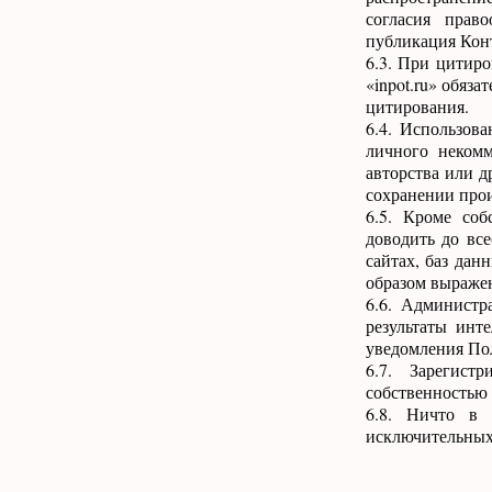
согласия право
публикация Конт
6.3. При цитиро
«inpot.ru» обяз
цитирования.
6.4. Использов
личного некомм
авторства или д
сохранении прои
6.5. Кроме соб
доводить до вс
сайтах, баз дан
образом выражен
6.6. Администр
результаты инт
уведомления Пол
6.7. Зарегист
собственностью 
6.8. Ничто в 
исключительных 