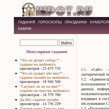
ГАДАНИЯ
ГОРОСКОПЫ
ПРАЗДНИКИ
НУМЕРОЛ
КАМНИ
Популярные гадания
"Что он делает сейчас?" -
гадание на любимого
просмотров - 23 675 735
1.1. «Сайт» 
"Что он думает обо мне?" -
эзотерической те
гадание онлайн на любимого
1.2. «Админист
просмотров - 18 940 508
использование 
"Скучает ли он по мне?" -
данных, инфор
гадание на чувства любимого
пользовательск
просмотров - 18 579 780
входящих в сост
Да-Нет гадание онлайн
обслуживание Са
просмотров - 14 736 229
1.3. «Пользова
Личная карта Таро по дате