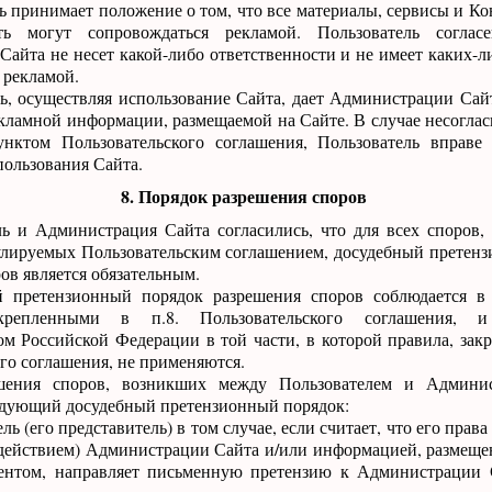
ль принимает положение о том, что все материалы, сервисы и К
ь могут сопровождаться рекламой. Пользователь соглас
айта не несет какой-либо ответственности и не имеет каких-ли
 рекламой.
ль, осуществляя использование Сайта, дает Администрации Сайт
кламной информации, размещаемой на Сайте. В случае несоглас
нктом Пользовательского соглашения, Пользователь вправе
пользования Сайта.
8. Порядок разрешения споров
ель и Администрация Сайта согласились, что для всех споров
улируемых Пользовательским соглашением, досудебный претен
ов является обязательным.
й претензионный порядок разрешения споров соблюдается в 
акрепленными в п.8. Пользовательского соглашения, 
ом Российской Федерации в той части, в которой правила, закр
го соглашения, не применяются.
ешения споров, возникших между Пользователем и Админи
едующий досудебный претензионный порядок:
ель (его представитель) в том случае, если считает, что его пра
действием) Администрации Сайта и/или информацией, размещен
ентом, направляет письменную претензию к Администрации 