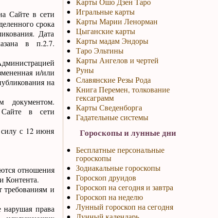
Карты Ошо Дзен Таро
Игральные карты
на Сайте в сети
Карты Марии Ленорман
еделенного срока
Цыганские карты
ликования. Дата
Карты мадам Эндоры
азана в п.2.7.
Таро Эльтины
Карты Ангелов и чертей
Администрацией
Руны
змененная и/или
Славянские Резы Рода
публикования на
Книга Перемен, толкование
гексаграмм
м документом.
Карты Сведенборга
 Сайте в сети
Гадательные системы
 силу с 12 июня
Гороскопы и лунные дни
Бесплатные персональные
гороскопы
Зодиакальные гороскопы
яются отношения
Гороскоп друидов
и Контента.
Гороскоп на сегодня и завтра
ет требованиям и
Гороскоп на неделю
Лунный гороскоп на сегодня
е нарушая права
Лунный календарь