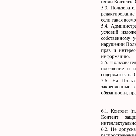
и/или Контента 
5.3. Пользоват
редактирование
если такая возм
5.4. Администр
условий, излож
собственному 
нарушении Поль
прав и интерес
информацию.
5.5. Пользовате
посещение и и
содержаться на 
5.6. На Польз
закрепленные в 
обязанности, пр
6.1. Контент (
Контент защи
интеллектуально
6.2. Не допуска
распространение