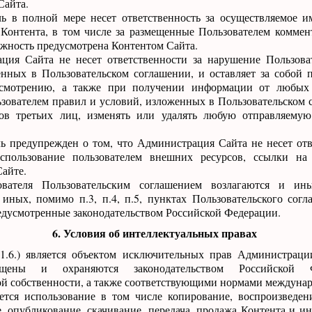
Сайта.
ель в полной мере несет ответственность за осуществляемое 
 Контента, в том числе за размещенные Пользователем коммен
ожность предусмотрена Контентом Сайта.
ация Сайта не несет ответственности за нарушение Пользов
енных в Пользовательском соглашении, и оставляет за собой 
усмотрению, а также при получении информации от любых
зователем правил и условий, изложенных в Пользовательском 
ов третьих лиц, изменять или удалять любую отправляемую
ль предупрежден о том, что Администрация Сайта не несет отв
спользование пользователем внешних ресурсов, ссылки на
Сайте.
ователя Пользовательским соглашением возлагаются и ины
иных, помимо п.3, п.4, п.5, пунктах Пользовательского согл
едусмотренные законодательством Российской Федерации.
6. Условия об интеллектуальных правах
п.1.6.) является объектом исключительных прав Администраци
щены и охраняются законодательством Российской 
й собственности, а также соответствующими нормами междунар
ется использование в том числе копирование, воспроизведени
, опубликование, скачивание, передача, продажа Контента и ин