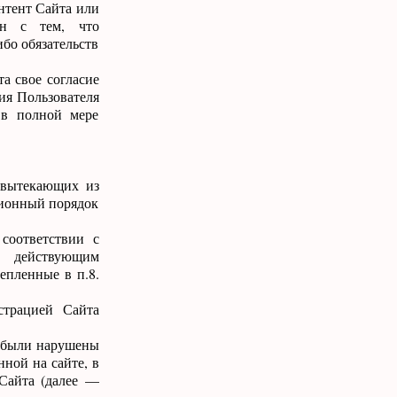
онтент Сайта или
ен с тем, что
бо обязательств
а свое согласие
ия Пользователя
 в полной мере
, вытекающих из
зионный порядок
соответствии с
и действующим
епленные в п.8.
страцией Сайта
ва были нарушены
ной на сайте, в
Сайта (далее —