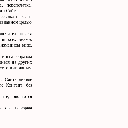
, перепечатка,
ии Сайта.
 ссылка на Сайт
правданном целью
ключительно для
ния всех знаков
еизменном виде,
и иным образом
щиеся на других
тсутствии явным
ь с Сайта любые
ле Контент, без
йте, являются
о как передача