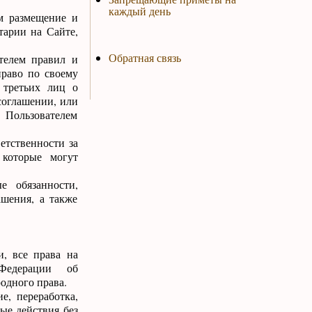
каждый день
им размещение и
тарии на Сайте,
Обратная связь
ателем правил и
право по своему
 третьих лиц о
соглашении, или
 Пользователем
етственности за
 которые могут
е обязанности,
ашения, а также
и, все права на
Федерации об
одного права.
е, переработка,
ые действия без