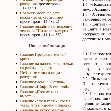
рождения
просмотров -
1.4. «Пользова
13 613 918
между Администр
Совместимость по дате
1.5. «Эзотериче
рождения на картах Таро
различных метод
просмотров - 12 489 214
1.6. «Контент» 
Гадание онлайн на отношение
на Сайте, в том
человека "По лепесткам розы"
изображения, и
просмотров - 11 144 553
доступные Поль
Новые публикации
2.1. Пользовате
Гадание Предсказательный
крест
права и обязан
Гадание на палочках-черточках
соглашения расп
на работу и деньги
лиц, не являю
Небесные списки по дате
результате дейс
рождения
2.2. Пользоват
Гадание-пасьянс «Готика»
Пользователем
Гадание «Шифр Вселенной»
предоставление
Гадание «Почему мы не
2.3. Пользовате
вместе?»
использования 
Гадание «Что в глазах, что на
принятие (акце
устах, что в мыслях и планах?»
Гражданского к
Гадание по кругу ответов