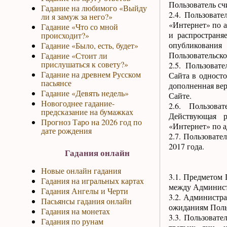
Пользователь сч
Гадание на любимого «Выйду
2.4. Пользовате
ли я замуж за него?»
«Интернет» по ад
Гадание «Что со мной
и распространя
происходит?»
опубликования
Гадание «Было, есть, будет»
Пользовательско
Гадание «Стоит ли
прислушаться к совету?»
2.5. Пользоват
Гадание на древнем Русском
Сайта в односто
пасьянсе
дополненная вер
Гадание «Девять недель»
Сайте.
Новогоднее гадание-
2.6. Пользова
предсказание на бумажках
Действующая р
Прогноз Таро на 2026 год по
«Интернет» по адр
дате рождения
2.7. Пользоват
2017 года.
Гадания онлайн
Новые онлайн гадания
3.1. Предметом 
Гадания на игральных картах
между Администр
Гадания Ангелы и Черти
3.2. Администра
Пасьянсы гадания онлайн
ожиданиям Поль
Гадания на монетах
3.3. Пользоват
Гадания по рунам