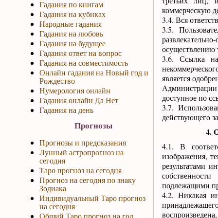
третьих лиц, 
Гадания по книгам
коммерческую де
Гадания на кубиках
3.4. Вся ответст
Народные гадания
3.5. Пользова
Гадания на любовь
развлекательно
Гадания на будущее
осуществлению т
Гадания ответ на вопрос
3.6. Ссылка н
Гадания на совместимость
некоммерческог
Онлайн гадания на Новый год и
является одобре
Рождество
Администрации
Нумерология онлайн
доступное по сс
Гадания онлайн Да Нет
3.7. Использов
Гадания на день
действующего за
Прогнозы
4. 
Прогнозы и предсказания
4.1. В соотве
Лунный астропрогноз на
изображения, т
сегодня
результатами и
Таро прогноз на сегодня
собственности
Прогноз на сегодня по знаку
подлежащими пр
Зодиака
4.2. Никакая и
Индивидуальный Таро прогноз
принадлежащего
на сегодня
воспроизведена,
Общий Таро прогноз на год