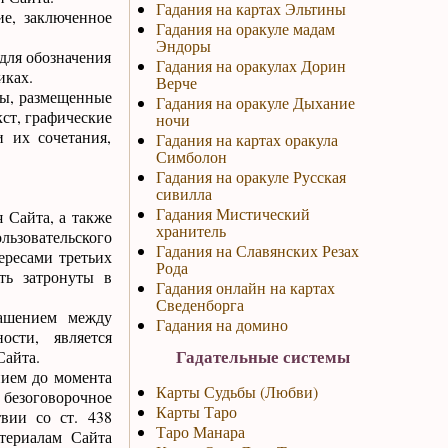
Гадания на картах Эльтины
ие, заключенное
Гадания на оракуле мадам
Эндоры
 для обозначения
Гадания на оракулах Дорин
иках.
Верче
ты, размещенные
Гадания на оракуле Дыхание
кст, графические
ночи
 их сочетания,
Гадания на картах оракула
Симболон
Гадания на оракуле Русская
сивилла
Гадания Мистический
я Сайта, а также
хранитель
ьзовательского
Гадания на Славянских Резах
ересами третьих
Рода
ть затронуты в
Гадания онлайн на картах
Сведенборга
лашением между
Гадания на домино
ости, является
Гадательные системы
Сайта.
нием до момента
Карты Судьбы (Любви)
 безоговорочное
Карты Таро
твии со ст. 438
Таро Манара
териалам Сайта