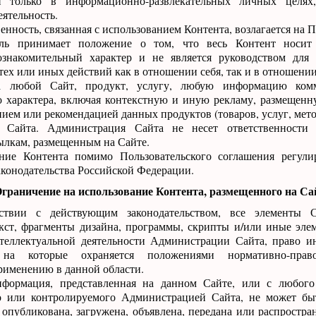
и только в информационно-развлекательных личных целя
ятельность.
венность, связанная с использованием Контента, возлагается на П
тель принимает положение о том, что весь Контент носит
-ознакомительный характер и не является руководством для
ех или иных действий как в отношении себя, так и в отношении
а любой Сайт, продукт, услугу, любую информацию комм
о характера, включая контекстную и иную рекламу, размещенн
нием или рекомендацией данных продуктов (товаров, услуг, мет
 Сайта. Администрация Сайта не несет ответственности 
ылкам, размещенным на Сайте.
ание Контента помимо Пользовательского соглашения регули
конодательства Российской Федерации.
Ограничение на использование Контента, размещенного на Са
тствии с действующим законодательством, все элементы С
екст, фрагменты дизайна, программы, скрипты и/или иные эле
нтеллектуальной деятельности Администрации Сайта, право и
 на которые охраняется положениями нормативно-прав
именению в данной области.
нформация, представленная на данном Сайте, или с любого 
 или контролируемого Администрацией Сайта, не может быт
 опубликована, загружена, объявлена, передана или распростра