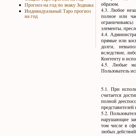
образом.
Прогноз на год по знаку Зодиака
4.3. Любое нез
Индивидуальный Таро прогноз
на год
полное или ча
ограничиваясь)
элементы, пресл
4.4. Администра
прямые или кос
долги, невыпо
вследствие, либ
Контенту и испо
4.5. Любые ма
Пользователь исп
5.1. При испол
считается дост
полной дееспосо
представителей 
5.2. Пользовате
нарушающие зак
том числе в сф
любых действий