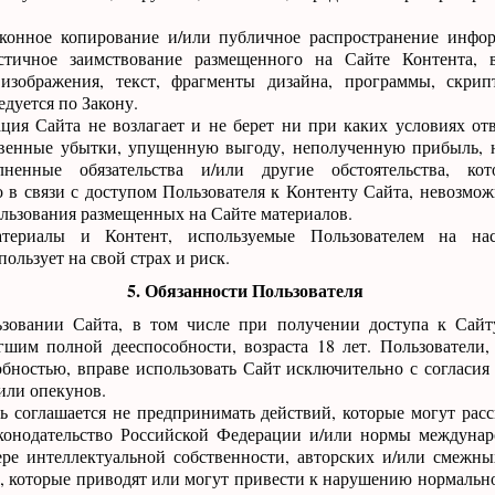
аконное копирование и/или публичное распространение инфо
стичное заимствование размещенного на Сайте Контента, 
 изображения, текст, фрагменты дизайна, программы, скри
едуется по Закону.
ция Сайта не возлагает и не берет ни при каких условиях отв
венные убытки, упущенную выгоду, неполученную прибыль, 
лненные обязательства и/или другие обстоятельства, ко
о в связи с доступом Пользователя к Контенту Сайта, невозмож
льзования размещенных на Сайте материалов.
териалы и Контент, используемые Пользователем на нас
ользует на свой страх и риск.
5. Обязанности Пользователя
ьзовании Сайта, в том числе при получении доступа к Сайт
игшим полной дееспособности, возраста 18 лет. Пользователи
бностью, вправе использовать Сайт исключительно с согласия
или опекунов.
ль соглашается не предпринимать действий, которые могут расс
онодательство Российской Федерации и/или нормы междунаро
ере интеллектуальной собственности, авторских и/или смежны
, которые приводят или могут привести к нарушению нормальн