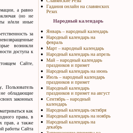
Славянские Резы
Гадания онлайн на славянских
рмации, а равно
Резах
включая (но не
Народный календарь
пты и/или иные
Январь – народный календарь
етственность за
Народный календарь на
невозвращенные
февраль
торые возникли
Март – народный календарь
ности доступа к
Народный календарь на апрель
Май – народный календарь
тоящем Сайте,
праздников и примет
Народный календарь на июнь
Июль – народный календарь
праздников и примет
у, Пользователь
Народный календарь
, не обладающие
праздников и примет на август
 своих законных
Сентябрь – народный
календарь
Народный календарь октября
матриваться как
Народный календарь на ноябрь
дного права, в
Народный календарь на
х прав, а также
декабрь
ой работы Сайта
Запрещающие приметы на