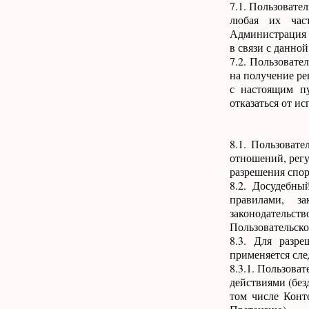
7.1. Пользовате
любая их част
Администрация С
в связи с данной
7.2. Пользовате
на получение ре
с настоящим пу
отказаться от ис
8.1. Пользоват
отношений, рег
разрешения спор
8.2. Досудебны
правилами, з
законодательств
Пользовательско
8.3. Для разр
применяется сл
8.3.1. Пользоват
действиями (без
том числе Конт