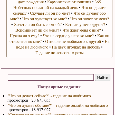
дате рождения
•
Кармические отношения
•
365
Небесных посланий на каждый день
•
Что он делает
сейчас?
•
Скучает ли он по мне?
•
Что он думает обо
мне?
•
Что он чувствует ко мне?
•
Что он хочет от меня?
•
Хочет ли он быть со мной?
•
Есть ли у него другая?
•
Вспоминает ли он меня?
•
Что ждет меня с ним?
•
Нужна ли я ему?
•
Что на сердце у него ко мне?
•
Как он
относится ко мне?
•
Отношение любимого к другой
•
На
воде на любимого
•
На двух иголках на любовь
•
Гадание по лепесткам розы
Популярные гадания
"Что он делает сейчас?" - гадание на любимого
просмотров - 23 671 055
"Что он думает обо мне?" - гадание онлайн на любимого
просмотров - 18 937 027
"Скучает ли он по мне?" - гадание на чувства любимого