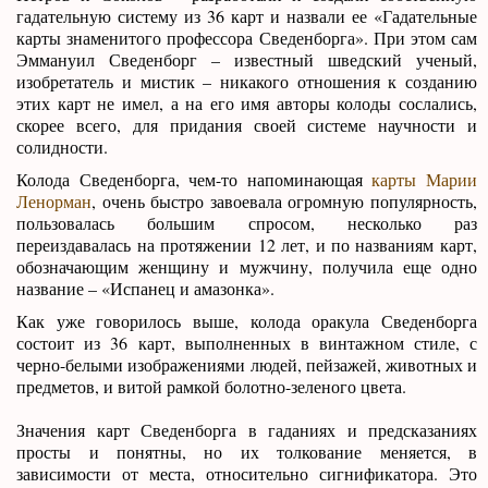
гадательную систему из 36 карт и назвали ее «Гадательные
карты знаменитого профессора Сведенборга». При этом сам
Эммануил Сведенборг – известный шведский ученый,
изобретатель и мистик – никакого отношения к созданию
этих карт не имел, а на его имя авторы колоды сослались,
скорее всего, для придания своей системе научности и
солидности.
Колода Сведенборга, чем-то напоминающая
карты Марии
Ленорман
, очень быстро завоевала огромную популярность,
пользовалась большим спросом, несколько раз
переиздавалась на протяжении 12 лет, и по названиям карт,
обозначающим женщину и мужчину, получила еще одно
название – «Испанец и амазонка».
Как уже говорилось выше, колода оракула Сведенборга
состоит из 36 карт, выполненных в винтажном стиле, с
черно-белыми изображениями людей, пейзажей, животных и
предметов, и витой рамкой болотно-зеленого цвета.
Значения карт Сведенборга в гаданиях и предсказаниях
просты и понятны, но их толкование меняется, в
зависимости от места, относительно сигнификатора. Это