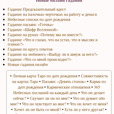
Новые онлайн гадания
Гадание Предсказательный крест
Гадание на палочках-черточках на работу и деньги
Небесные списки по дате рождения
Гадание-пасьянс «Готика»
Гадание «Шифр Вселенной»
Гадание на рунах «Почему мы не вместе?»
Гадание «Что в глазах, что на устах, что в мыслях и
планах?»
Гадание по кругу ответов
Гадание на любимого «Выйду ли я замуж за него?»
Гадание «Что со мной происходит?»
Новые гадания онлайн
•
Личная карта Таро по дате рождения
•
Совместимость
на картах Таро
•
Пасьянс «Девять стопок»
•
Карма по
дате рождения
•
Кармические отношения
•
365
Небесных посланий на каждый день
•
Что он делает
сейчас?
•
Скучает ли он по мне?
•
Что он думает обо
мне?
•
Что он чувствует ко мне?
•
Что он хочет от меня?
•
Хочет ли он быть со мной?
•
Есть ли у него другая?
•