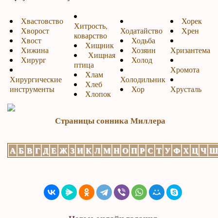
Хвастовство
Хорек
Хитрость,
Хворост
Ходатайство
Хрен
коварство
Хвост
Ходьба
Хищник
Хижина
Хозяин
Хризантема
Хищная
Хирург
Холод
птица
Хромота
Хлам
Хирургические
Холодильник
Хлеб
инструменты
Хор
Хрусталь
Хлопок
Страницы сонника Миллера
А
Б
В
Г
Д
Е
Ж
З
И
К
Л
М
Н
О
П
Р
С
Т
У
Ф
Х
Ц
Ч