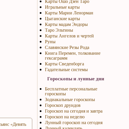
Карты Ошо Дзен Таро
Игральные карты
Карты Марии Ленорман
Цыганские карты
Карты мадам Эндоры
Таро Эльтины
Карты Ангелов и чертей
Руны
Славянские Резы Рода
Книга Перемен, толкование
гексаграмм
Карты Сведенборга
Гадательные системы
Гороскопы и лунные дни
Бесплатные персональные
гороскопы
Зодиакальные гороскопы
Гороскоп друидов
Гороскоп на сегодня и завтра
Гороскоп на неделю
Лунный гороскоп на сегодня
ьянс «Девять
Лунный календарь