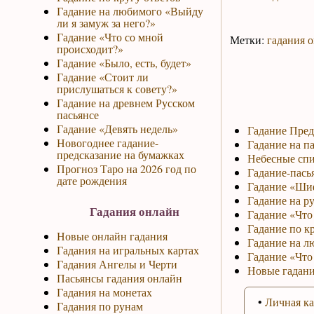
Гадание на любимого «Выйду
ли я замуж за него?»
Гадание «Что со мной
Метки:
гадания 
происходит?»
Гадание «Было, есть, будет»
Гадание «Стоит ли
прислушаться к совету?»
Гадание на древнем Русском
пасьянсе
Гадание «Девять недель»
Гадание Пред
Новогоднее гадание-
Гадание на па
предсказание на бумажках
Небесные спи
Прогноз Таро на 2026 год по
Гадание-пась
дате рождения
Гадание «Ши
Гадание на р
Гадания онлайн
Гадание «Что 
Гадание по к
Новые онлайн гадания
Гадание на л
Гадания на игральных картах
Гадание «Что
Гадания Ангелы и Черти
Новые гадани
Пасьянсы гадания онлайн
Гадания на монетах
•
Личная ка
Гадания по рунам