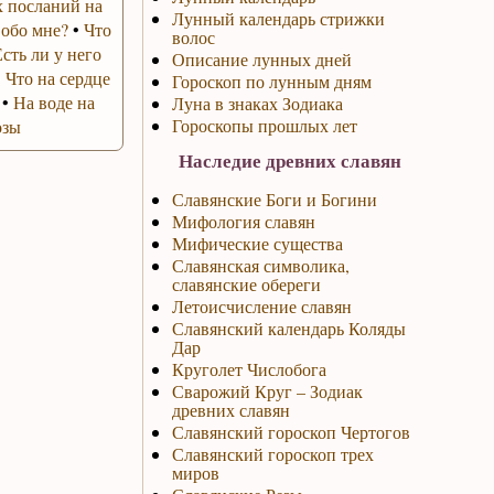
 посланий на
Лунный календарь стрижки
 обо мне?
•
Что
волос
Есть ли у него
Описание лунных дней
•
Что на сердце
Гороскоп по лунным дням
•
На воде на
Луна в знаках Зодиака
Гороскопы прошлых лет
озы
Наследие древних славян
Славянские Боги и Богини
Мифология славян
Мифические существа
Славянская символика,
славянские обереги
Летоисчисление славян
Славянский календарь Коляды
Дар
Круголет Числобога
Сварожий Круг – Зодиак
древних славян
Славянский гороскоп Чертогов
Славянский гороскоп трех
миров