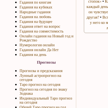
стопок»
•
К
Гадания по книгам
каждый день
Гадания на кубиках
Народные гадания
он чувствуе
Гадания на любовь
другая?
•
Вс
Гадания на будущее
у него ко 
Гадания ответ на вопрос
Гадания на совместимость
Онлайн гадания на Новый год и
Рождество
Нумерология онлайн
Гадания онлайн Да Нет
Гадания на день
Прогнозы
Прогнозы и предсказания
Лунный астропрогноз на
сегодня
Таро прогноз на сегодня
Прогноз на сегодня по знаку
Зодиака
Индивидуальный Таро прогноз
на сегодня
Общий Таро прогноз на год