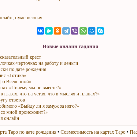
онлайн
,
нумерология
Новые онлайн гадания
сказательный крест
лочках-черточках на работу и деньги
ски по дате рождения
янс «Готика»
фр Вселенной»
унах «Почему мы не вместе?»
в глазах, что на устах, что в мыслях и планах?»
ругу ответов
юбимого «Выйду ли я замуж за него?»
 со мной происходит?»
я онлайн
рта Таро по дате рождения
•
Совместимость на картах Таро
•
Пас