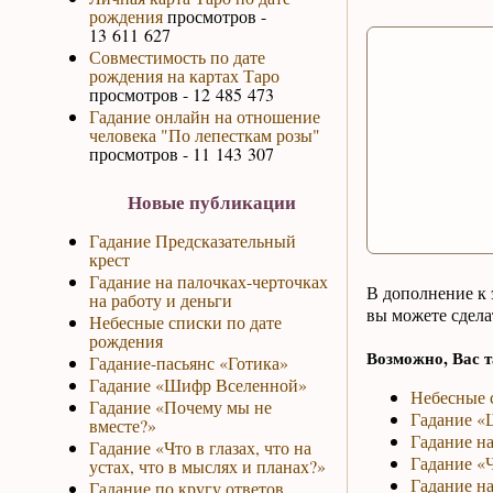
рождения
просмотров -
13 611 627
Совместимость по дате
рождения на картах Таро
просмотров - 12 485 473
Гадание онлайн на отношение
человека "По лепесткам розы"
просмотров - 11 143 307
Новые публикации
Гадание Предсказательный
крест
Гадание на палочках-черточках
В дополнение к
на работу и деньги
вы можете сдел
Небесные списки по дате
рождения
Возможно, Вас т
Гадание-пасьянс «Готика»
Гадание «Шифр Вселенной»
Небесные 
Гадание «Почему мы не
Гадание «
вместе?»
Гадание н
Гадание «Что в глазах, что на
Гадание «Ч
устах, что в мыслях и планах?»
Гадание на
Гадание по кругу ответов