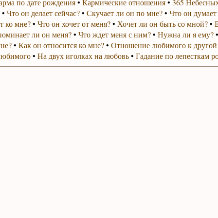
арма по дате рождения
•
Кармические отношения
•
365 Небесных
•
Что он делает сейчас?
•
Скучает ли он по мне?
•
Что он думает
т ко мне?
•
Что он хочет от меня?
•
Хочет ли он быть со мной?
•
поминает ли он меня?
•
Что ждет меня с ним?
•
Нужна ли я ему?
мне?
•
Как он относится ко мне?
•
Отношение любимого к другой
любимого
•
На двух иголках на любовь
•
Гадание по лепесткам р