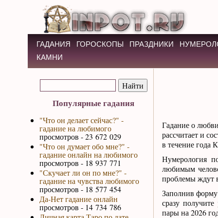
ГАДАНИЯ
ГОРОСКОПЫ
ПРАЗДНИКИ
НУМЕРОЛ
КАМНИ
Популярные гадания
"Что он делает сейчас?" -
Гадание о любви
гадание на любимого
рассчитает и со
просмотров - 23 672 029
в течение года 
"Что он думает обо мне?" -
гадание онлайн на любимого
Нумерология по
просмотров - 18 937 771
любимым челове
"Скучает ли он по мне?" -
проблемы ждут в
гадание на чувства любимого
просмотров - 18 577 454
Заполнив форму 
Да-Нет гадание онлайн
сразу получите 
просмотров - 14 734 786
пары на 2026 г
Личная карта Таро по дате