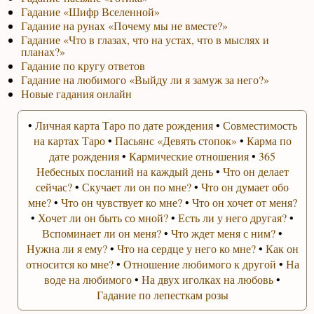
Гадание «Шифр Вселенной»
Гадание на рунах «Почему мы не вместе?»
Гадание «Что в глазах, что на устах, что в мыслях и
планах?»
Гадание по кругу ответов
Гадание на любимого «Выйду ли я замуж за него?»
Новые гадания онлайн
•
Личная карта Таро по дате рождения
•
Совместимость
на картах Таро
•
Пасьянс «Девять стопок»
•
Карма по
дате рождения
•
Кармические отношения
•
365
Небесных посланий на каждый день
•
Что он делает
сейчас?
•
Скучает ли он по мне?
•
Что он думает обо
мне?
•
Что он чувствует ко мне?
•
Что он хочет от меня?
•
Хочет ли он быть со мной?
•
Есть ли у него другая?
•
Вспоминает ли он меня?
•
Что ждет меня с ним?
•
Нужна ли я ему?
•
Что на сердце у него ко мне?
•
Как он
относится ко мне?
•
Отношение любимого к другой
•
На
воде на любимого
•
На двух иголках на любовь
•
Гадание по лепесткам розы