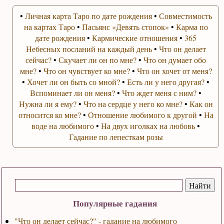
•
Личная карта Таро по дате рождения
•
Совместимость
на картах Таро
•
Пасьянс «Девять стопок»
•
Карма по
дате рождения
•
Кармические отношения
•
365
Небесных посланий на каждый день
•
Что он делает
сейчас?
•
Скучает ли он по мне?
•
Что он думает обо
мне?
•
Что он чувствует ко мне?
•
Что он хочет от меня?
•
Хочет ли он быть со мной?
•
Есть ли у него другая?
•
Вспоминает ли он меня?
•
Что ждет меня с ним?
•
Нужна ли я ему?
•
Что на сердце у него ко мне?
•
Как он
относится ко мне?
•
Отношение любимого к другой
•
На
воде на любимого
•
На двух иголках на любовь
•
Гадание по лепесткам розы
Популярные гадания
"Что он делает сейчас?" - гадание на любимого