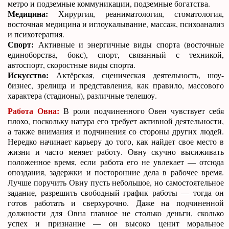
метро и подземные коммуникации, подземные богатства.
Медицина:
Хирургия, реаниматология, стоматология,
восточная медицина и иглоукалывание, массаж, психоанализ
и психотерапия.
Спорт:
Активные и энергичные виды спорта (восточные
единоборства, бокс), спорт, связанный с техникой,
автоспорт, скоростные виды спорта.
Искусство:
Актёрская, сценическая деятельность, шоу-
бизнес, зрелища и представления, как правило, массового
характера (стадионы), различные телешоу.
Работа Овна:
В роли подчиненного Овен чувствует себя
плохо, поскольку натура его требует активной деятельности,
а также внимания и подчинения со стороны других людей.
Нередко начинает карьеру до того, как найдет свое место в
жизни и часто меняет работу. Овну скучно высиживать
положенное время, если работа его не увлекает — отсюда
опоздания, задержки и посторонние дела в рабочее время.
Лучше поручить Овну пусть небольшое, но самостоятельное
задание, разрешить свободный график работы — тогда он
готов работать и сверхурочно. Даже на подчиненной
должности для Овна главное не столько деньги, сколько
успех и признание — он высоко ценит моральное