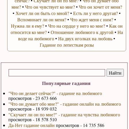
сейчас?
•
Скучает ли он по мне?
•
Что он думает обо
мне?
•
Что он чувствует ко мне?
•
Что он хочет от меня?
•
Хочет ли он быть со мной?
•
Есть ли у него другая?
•
Вспоминает ли он меня?
•
Что ждет меня с ним?
•
Нужна ли я ему?
•
Что на сердце у него ко мне?
•
Как он
относится ко мне?
•
Отношение любимого к другой
•
На
воде на любимого
•
На двух иголках на любовь
•
Гадание по лепесткам розы
Популярные гадания
"Что он делает сейчас?" - гадание на любимого
просмотров - 23 673 666
"Что он думает обо мне?" - гадание онлайн на любимого
просмотров - 18 939 032
"Скучает ли он по мне?" - гадание на чувства любимого
просмотров - 18 578 510
Да-Нет гадание онлайн
просмотров - 14 735 586