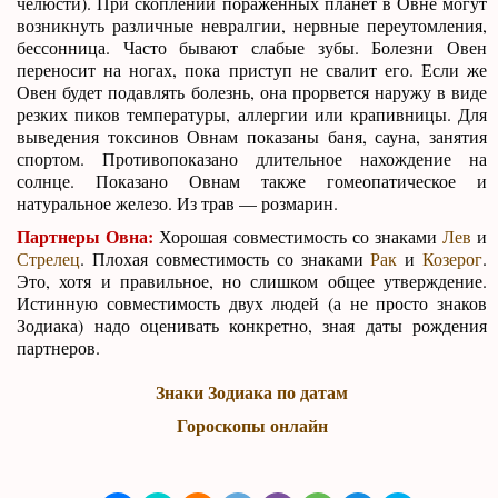
челюсти). При скоплении пораженных планет в Овне могут
возникнуть различные невралгии, нервные переутомления,
бессонница. Часто бывают слабые зубы. Болезни Овен
переносит на ногах, пока приступ не свалит его. Если же
Овен будет подавлять болезнь, она прорвется наружу в виде
резких пиков температуры, аллергии или крапивницы. Для
выведения токсинов Овнам показаны баня, сауна, занятия
спортом. Противопоказано длительное нахождение на
солнце. Показано Овнам также гомеопатическое и
натуральное железо. Из трав — розмарин.
Партнеры Овна:
Хорошая совместимость со знаками
Лев
и
Стрелец
. Плохая совместимость со знаками
Рак
и
Козерог
.
Это, хотя и правильное, но слишком общее утверждение.
Истинную совместимость двух людей (а не просто знаков
Зодиака) надо оценивать конкретно, зная даты рождения
партнеров.
Знаки Зодиака по датам
Гороскопы онлайн