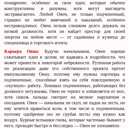
поощрение, особенно за свои идеи, которые обычно
конструктивны и разумны, хотя могут выглядеть
экстравагантно. Любой Овен, не только подчиненный,
страшно не любит замечаний и наказаний, особенно
несправедливых. Овна нельзя слишком долго держать на
низкой должности, хотя он найдет простор для своей
энергии на любом месте — от садовника и кузнеца до
спецназовца и торгового агента.
Карьера Овна:
Будучи начальником, Овен хорошо
схватывает идеи в целом, не вдаваясь в подробности, что
может привести к некоторой небрежности. Рутинная работа
по реализации даже его собственного проекта претит
импульсивному Овну, поэтому ему нужны партнеры и
подчиненные, способные взять на себя повседневную и
«скучную» работу. Ленивых подчиненных, работающих без
должного энтузиазма, Овен не терпит и избавляется от них,
хотя сквозь пальцы смотрит на мелкие нарушения и
опоздания. Овен — начальник не скуп, не падок на лесть, но
ему хочется нравиться всем, в том числе и подчиненным,
поэтому одобрение (но не грубая лесть) ему нужно как
воздух. Бурные вспышки гнева, которые частенько бывают у
него, проходят быстро и бесследно — Овен не злопамятен.