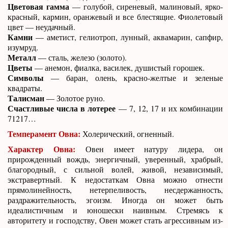
Цветовая гамма
— голубой, сиреневый, малиновый, ярко-
красный, кармин, оранжевый и все блестящие. Фиолетовый
цвет — неудачный.
Камни
— аметист, гелиотроп, лунный, аквамарин, сапфир,
изумруд.
Металл
— сталь, железо (золото).
Цветы
— анемон, фиалка, василек, душистый горошек.
Символы
— баран, олень, красно-желтые и зеленые
квадраты.
Талисман
— Золотое руно.
Счастливые числа в лотерее
— 7, 12, 17 и их комбинации
71217…
Темперамент Овна:
Холерический, огненный.
Характер Овна:
Овен имеет натуру лидера, он
прирожденный вождь, энергичный, уверенный, храбрый,
благородный, с сильной волей, живой, независимый,
экстравертный. К недостаткам Овна можно отнести
прямолинейность, нетерпеливость, несдержанность,
раздражительность, эгоизм. Иногда он может быть
идеалистичным и юношески наивным. Стремясь к
авторитету и господству, Овен может стать агрессивным из-