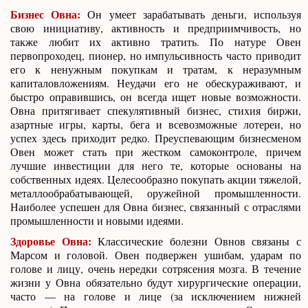
Бизнес Овна:
Он умеет зарабатывать деньги, используя
свою инициативу, активность и предприимчивость, но
также любит их активно тратить. По натуре Овен
первопроходец, пионер, но импульсивность часто приводит
его к ненужным покупкам и тратам, к неразумным
капиталовложениям. Неудачи его не обескураживают, и
быстро оправившись, он всегда ищет новые возможности.
Овна притягивает спекулятивный бизнес, стихия биржи,
азартные игры, карты, бега и всевозможные лотереи, но
успех здесь приходит редко. Преуспевающим бизнесменом
Овен может стать при жестком самоконтроле, причем
лучшие инвестиции для него те, которые основаны на
собственных идеях. Целесообразно покупать акции тяжелой,
металлообрабатывающей, оружейной промышленности.
Наиболее успешен для Овна бизнес, связанный с отраслями
промышленности и новыми идеями.
Здоровье Овна:
Классические болезни Овнов связаны с
Марсом и головой. Овен подвержен ушибам, ударам по
голове и лицу, очень нередки сотрясения мозга. В течение
жизни у Овна обязательно будут хирургические операции,
часто — на голове и лице (за исключением нижней