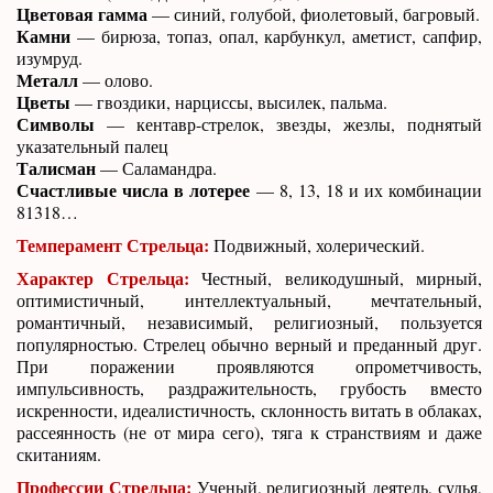
Цветовая гамма
— синий, голубой, фиолетовый, багровый.
Камни
— бирюза, топаз, опал, карбункул, аметист, сапфир,
изумруд.
Металл
— олово.
Цветы
— гвоздики, нарциссы, высилек, пальма.
Символы
— кентавр-стрелок, звезды, жезлы, поднятый
указательный палец
Талисман
— Саламандра.
Счастливые числа в лотерее
— 8, 13, 18 и их комбинации
81318…
Темперамент Стрельца:
Подвижный, холерический.
Характер Стрельца:
Честный, великодушный, мирный,
оптимистичный, интеллектуальный, мечтательный,
романтичный, независимый, религиозный, пользуется
популярностью. Стрелец обычно верный и преданный друг.
При поражении проявляются опрометчивость,
импульсивность, раздражительность, грубость вместо
искренности, идеалистичность, склонность витать в облаках,
рассеянность (не от мира сего), тяга к странствиям и даже
скитаниям.
Профессии Стрельца:
Ученый, религиозный деятель, судья,