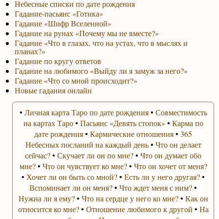
Небесные списки по дате рождения
Гадание-пасьянс «Готика»
Гадание «Шифр Вселенной»
Гадание на рунах «Почему мы не вместе?»
Гадание «Что в глазах, что на устах, что в мыслях и
планах?»
Гадание по кругу ответов
Гадание на любимого «Выйду ли я замуж за него?»
Гадание «Что со мной происходит?»
Новые гадания онлайн
•
Личная карта Таро по дате рождения
•
Совместимость
на картах Таро
•
Пасьянс «Девять стопок»
•
Карма по
дате рождения
•
Кармические отношения
•
365
Небесных посланий на каждый день
•
Что он делает
сейчас?
•
Скучает ли он по мне?
•
Что он думает обо
мне?
•
Что он чувствует ко мне?
•
Что он хочет от меня?
•
Хочет ли он быть со мной?
•
Есть ли у него другая?
•
Вспоминает ли он меня?
•
Что ждет меня с ним?
•
Нужна ли я ему?
•
Что на сердце у него ко мне?
•
Как он
относится ко мне?
•
Отношение любимого к другой
•
На