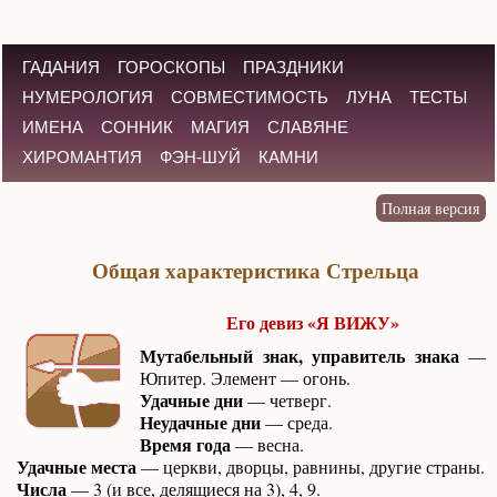
ГАДАНИЯ
ГОРОСКОПЫ
ПРАЗДНИКИ
НУМЕРОЛОГИЯ
СОВМЕСТИМОСТЬ
ЛУНА
ТЕСТЫ
ИМЕНА
СОННИК
МАГИЯ
СЛАВЯНЕ
ХИРОМАНТИЯ
ФЭН-ШУЙ
КАМНИ
Общая характеристика Стрельца
Его девиз «Я ВИЖУ»
Мутабельный знак, управитель знака
—
Юпитер. Элемент — огонь.
Удачные дни
— четверг.
Неудачные дни
— среда.
Время года
— весна.
Удачные места
— церкви, дворцы, равнины, другие страны.
Числа
— 3 (и все, делящиеся на 3), 4, 9.