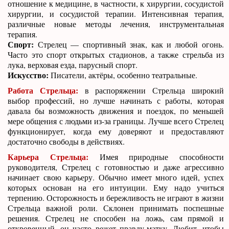
отношение к медицине, в частности, к хирургии, сосудистой
хирургии, и сосудистой терапии. Интенсивная терапия,
различные новые методы лечения, инструментальная
терапия.
Спорт:
Стрелец — спортивный знак, как и любой огонь.
Часто это спорт открытых стадионов, а также стрельба из
лука, верховая езда, парусный спорт.
Искусство:
Писатели, актёры, особенно театральные.
Работа Стрельца:
в распоряжении Стрельца широкий
выбор профессий, но лучше начинать с работы, которая
давала бы возможность движения и поездок, по меньшей
мере общения с людьми из-за границы. Лучше всего Стрелец
функционирует, когда ему доверяют и предоставляют
достаточно свободы в действиях.
Карьера Стрельца:
Имея природные способности
руководителя, Стрелец с готовностью и даже агрессивно
начинает свою карьеру. Обычно имеет много идей, успех
которых основан на его интуиции. Ему надо учиться
терпению. Осторожность и бережливость не играют в жизни
Стрельца важной роли. Склонен принимать поспешные
решения. Стрелец не способен на ложь, сам прямой и
откровенный, он часто режет правду-матку. Любит, чтобы