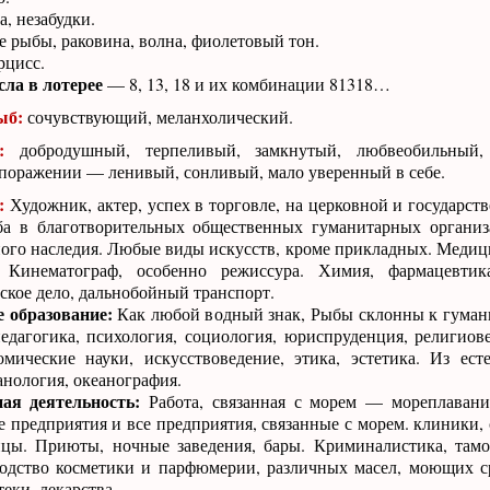
, незабудки.
 рыбы, раковина, волна, фиолетовый тон.
цисс.
ла в лотерее
— 8, 13, 18 и их комбинации 81318…
ыб:
сочувствующий, меланхолический.
:
добродушный, терпеливый, замкнутый, любвеобильный, 
поражении — ленивый, сонливый, мало уверенный в себе.
:
Художник, актер, успех в торговле, на церковной и государст
а в благотворительных общественных гуманитарных организа
ого наследия. Любые виды искусств, кроме прикладных. Медици
 Кинематограф, особенно режиссура. Химия, фармацевтика
ское дело, дальнобойный транспорт.
 образование:
Как любой водный знак, Рыбы склонны к гуман
едагогика, психология, социология, юриспруденция, религиов
омические науки, искусствоведение, этика, эстетика. Из ест
анология, океанография.
ая деятельность:
Работа, связанная с морем — мореплавание
 предприятия и все предприятия, связанные с морем. клиники, 
ицы. Приюты, ночные заведения, бары. Криминалистика, там
одство косметики и парфюмерии, различных масел, моющих с
еки, лекарства.