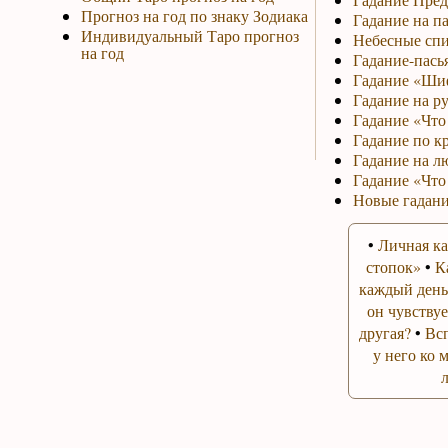
Прогноз на год по знаку Зодиака
Гадание на па
Индивидуальный Таро прогноз
Небесные спи
на год
Гадание-пась
Гадание «Ши
Гадание на р
Гадание «Что 
Гадание по к
Гадание на л
Гадание «Что
Новые гадани
•
Личная ка
стопок»
•
К
каждый день
он чувствуе
другая?
•
Вс
у него ко 