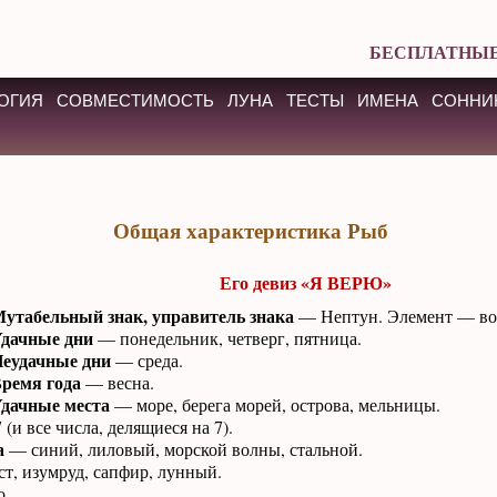
БЕСПЛАТНЫЕ
ОГИЯ
СОВМЕСТИМОСТЬ
ЛУНА
ТЕСТЫ
ИМЕНА
СОННИ
Общая характеристика Рыб
Его девиз «Я ВЕРЮ»
утабельный знак, управитель знака
— Нептун. Элемент — во
дачные дни
— понедельник, четверг, пятница.
еудачные дни
— среда.
ремя года
— весна.
дачные места
— море, берега морей, острова, мельницы.
 (и все числа, делящиеся на 7).
а
— синий, лиловый, морской волны, стальной.
т, изумруд, сапфир, лунный.
.