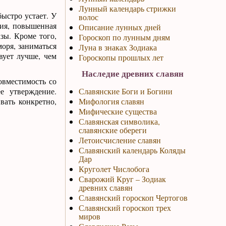
Лунный календарь стрижки
ыстро устает. У
волос
мия, повышенная
Описание лунных дней
зы. Кроме того,
Гороскоп по лунным дням
оря, заниматься
Луна в знаках Зодиака
вует лучше, чем
Гороскопы прошлых лет
Наследие древних славян
овместимость со
е утверждение.
Славянские Боги и Богини
вать конкретно,
Мифология славян
Мифические существа
Славянская символика,
славянские обереги
Летоисчисление славян
Славянский календарь Коляды
Дар
Круголет Числобога
Сварожий Круг – Зодиак
древних славян
Славянский гороскоп Чертогов
Славянский гороскоп трех
миров