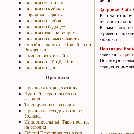
бизнес.
Гадания по книгам
Гадания на кубиках
Здоровье Рыб:
Е
Народные гадания
Рыб часто нару
Гадания на любовь
чувствительност
Гадания на будущее
Рыбам свойствен
Гадания ответ на вопрос
музыкой, поэзие
Гадания на совместимость
аллопатия.
Онлайн гадания на Новый год и
Партнеры Рыб
Рождество
знаками
Стреле
Нумерология онлайн
Истинную совмес
Гадания онлайн Да Нет
зная даты рожде
Гадания на день
Прогнозы
Прогнозы и предсказания
Лунный астропрогноз на
сегодня
Таро прогноз на сегодня
Прогноз на сегодня по знаку
Зодиака
Индивидуальный Таро прогноз
на сегодня
Общий Таро прогноз на год
Гадание Пред