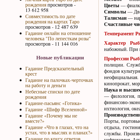
рождения
просмотров -
Цветы
— фиалка
13 612 958
Символы
— Две
Совместимость по дате
Талисман
— нар
рождения на картах Таро
Счастливые чис
просмотров - 12 487 639
Гадание онлайн на отношение
Темперамент Р
человека "По лепесткам розы"
Характер Рыб
просмотров - 11 144 016
набожный. При 
Новые публикации
Профессии Рыб
полиции. Служб
Гадание Предсказательный
фондов культурн
крест
неофициальная.
Гадание на палочках-черточках
кинопрокат, мор
на работу и деньги
Наука и высшее
Небесные списки по дате
— филология, п
рождения
финансово-экон
Гадание-пасьянс «Готика»
ихтиология, оке
Гадание «Шифр Вселенной»
Производственн
Гадание «Почему мы не
вместе?»
Порты, портовые
Гадание «Что в глазах, что на
отдыха, гостин
устах, что в мыслях и планах?»
службы. Произв
Гадание по кругу ответов
нефтехимия. Апт