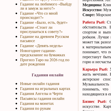
Гадание на любимого «Выйду
Медицина:
Клин
ли я замуж за него?»
Искусство:
Музы
Гадание «Что со мной
Спорт:
Морские 
происходит?»
Работа Рыб:
Ста
Гадание «Было, есть, будет»
обстоятельств.
Гадание «Стоит ли
прислушаться к совету?»
спортом и выпо
Гадание на древнем Русском
робким. Лучше н
пасьянсе
может так разозл
Гадание «Девять недель»
к материальным 
Новогоднее гадание-
понимает, что п
предсказание на бумажках
перестанут быт
Прогноз Таро на 2026 год по
горю и несчасть
дате рождения
Карьера Рыб:
Х
жить мечтами. 
Гадания онлайн
актерские спо
Новые онлайн гадания
Музыкальность
Гадания на игральных картах
понимать, что 
Гадания Ангелы и Черти
находящиеся в ег
Пасьянсы гадания онлайн
Бизнес Рыб:
Оф
Гадания на монетах
искусстве. Кар
Гадания по рунам