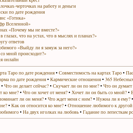
лочках-черточках на работу и деньги
ски по дате рождения
янс «Готика»
фр Вселенной»
унах «Почему мы не вместе?»
в глазах, что на устах, что в мыслях и планах?»
ругу ответов
юбимого «Выйду ли я замуж за него?»
 со мной происходит?»
я онлайн
рта Таро по дате рождения
•
Совместимость на картах Таро
•
Пас
арма по дате рождения
•
Кармические отношения
•
365 Небесных
•
Что он делает сейчас?
•
Скучает ли он по мне?
•
Что он думает
т ко мне?
•
Что он хочет от меня?
•
Хочет ли он быть со мной?
•
поминает ли он меня?
•
Что ждет меня с ним?
•
Нужна ли я ему?
мне?
•
Как он относится ко мне?
•
Отношение любимого к другой
любимого
•
На двух иголках на любовь
•
Гадание по лепесткам р