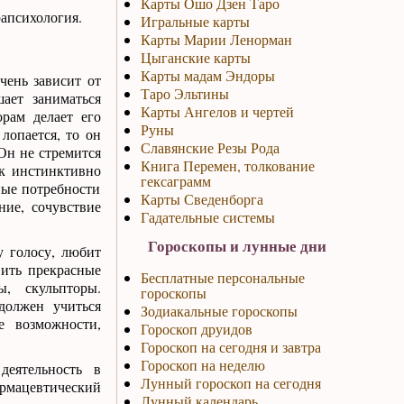
Карты Ошо Дзен Таро
апсихология.
Игральные карты
Карты Марии Ленорман
Цыганские карты
Карты мадам Эндоры
очень зависит от
Таро Эльтины
шает заниматься
Карты Ангелов и чертей
рам делает его
Руны
лопается, то он
Славянские Резы Рода
 Он не стремится
Книга Перемен, толкование
ак инстинктивно
гексаграмм
ные потребности
Карты Сведенборга
ние, сочувствие
Гадательные системы
Гороскопы и лунные дни
 голосу, любит
вить прекрасные
Бесплатные персональные
, скульпторы.
гороскопы
должен учиться
Зодиакальные гороскопы
е возможности,
Гороскоп друидов
Гороскоп на сегодня и завтра
Гороскоп на неделю
еятельность в
Лунный гороскоп на сегодня
рмацевтический
Лунный календарь