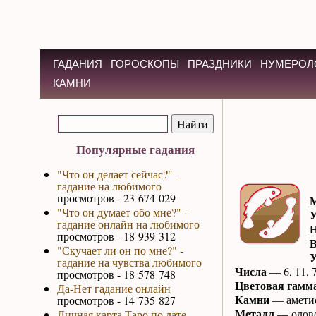
ГАДАНИЯ
ГОРОСКОПЫ
ПРАЗДНИКИ
НУМЕРОЛ
КАМНИ
Популярные гадания
"Что он делает сейчас?" -
гадание на любимого
просмотров - 23 674 029
М
"Что он думает обо мне?" -
У
гадание онлайн на любимого
Н
просмотров - 18 939 312
В
"Скучает ли он по мне?" -
У
гадание на чувства любимого
Числа
— 6, 11, 7
просмотров - 18 578 748
Цветовая гамм
Да-Нет гадание онлайн
Камни
— аметис
просмотров - 14 735 827
Металл
— олово
Личная карта Таро по дате