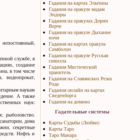
Гадания на картах Эльтины
Гадания на оракуле мадам
Эндоры
Гадания на оракулах Дорин
Верче
Гадания на оракуле Дыхание
ночи
непостоянный,
Гадания на картах оракула
Симболон
Гадания на оракуле Русская
венной службе, в
сивилла
циях, создание
Гадания Мистический
на, в том числе
хранитель
, видеопрокат,
Гадания на Славянских Резах
Рода
итарным наукам
Гадания онлайн на картах
Сведенборга
едение. А также
Гадания на домино
ественных наук:
Гадательные системы
, рыболовство.
санатории, дома
Карты Судьбы (Любви)
ожни, секретные
Карты Таро
редств. Нефть и
Таро Манара