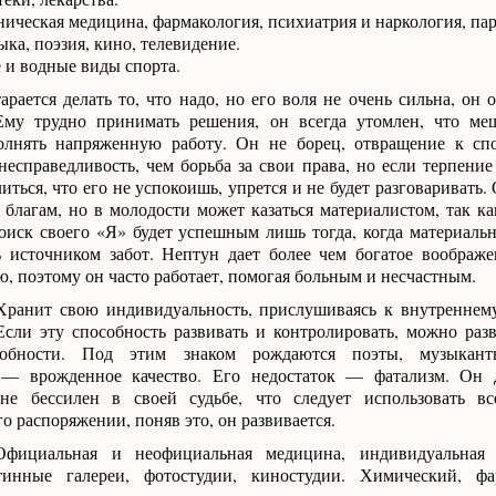
ическая медицина, фармакология, психиатрия и наркология, пар
ка, поэзия, кино, телевидение.
и водные виды спорта.
рается делать то, что надо, но его воля не очень сильна, он 
 Ему трудно принимать решения, он всегда утомлен, что ме
лнять напряженную работу. Он не борец, отвращение к спо
есправедливость, чем борьба за свои права, но если терпение 
иться, что его не успокоишь, упрется и не будет разговаривать.
благам, но в молодости может казаться материалистом, так к
оиск своего «Я» будет успешным лишь тогда, когда материаль
ь источником забот. Нептун дает более чем богатое воображе
ю, поэтому он часто работает, помогая больным и несчастным.
ранит свою индивидуальность, прислушиваясь к внутреннему
Если эту способность развивать и контролировать, можно раз
собности. Под этим знаком рождаются поэты, музыканты
 — врожденное качество. Его недостаток — фатализм. Он 
не бессилен в своей судьбе, что следует использовать вс
о распоряжении, поняв это, он развивается.
ициальная и неофициальная медицина, индивидуальная д
тинные галереи, фотостудии, киностудии. Химический, фа