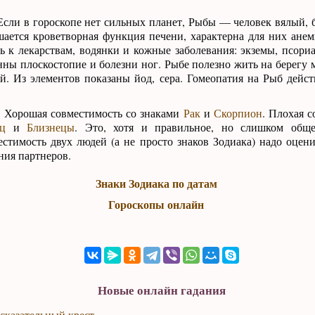
сли в гороскопе нет сильных планет, Рыбы — человек вялый, б
шается кроветворная функция печени, характерна для них ане
ь к лекарствам, водянки и кожные заболевания: экземы, псориа
ны плоскостопие и болезни ног. Рыбе полезно жить на берегу м
й. Из элементов показаны йод, сера. Гомеопатия на Рыб дейст
:
Хорошая совместимость со знаками
Рак
и
Скорпион
. Плохая с
ц
и
Близнецы
. Это, хотя и правильное, но слишком обще
тимость двух людей (а не просто знаков Зодиака) надо оцени
ния партнеров.
Знаки Зодиака по датам
Гороскопы онлайн
Новые онлайн гадания
сказательный крест