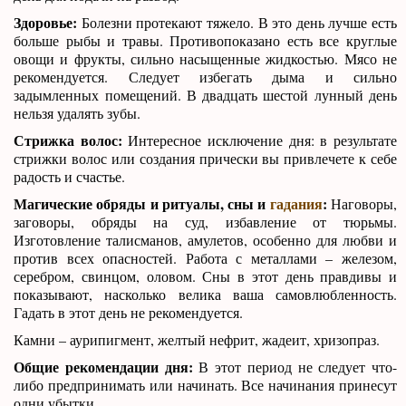
Здоровье:
Болезни протекают тяжело. В это день лучше есть
больше рыбы и травы. Противопоказано есть все круглые
овощи и фрукты, сильно насыщенные жидкостью. Мясо не
рекомендуется. Следует избегать дыма и сильно
задымленных помещений. В двадцать шестой лунный день
нельзя удалять зубы.
Стрижка волос:
Интересное исключение дня: в результате
стрижки волос или создания прически вы привлечете к себе
радость и счастье.
Магические обряды и ритуалы, сны и
гадания
:
Наговоры,
заговоры, обряды на суд, избавление от тюрьмы.
Изготовление талисманов, амулетов, особенно для любви и
против всех опасностей. Работа с металлами – железом,
серебром, свинцом, оловом. Сны в этот день правдивы и
показывают, насколько велика ваша самовлюбленность.
Гадать в этот день не рекомендуется.
Камни – аурипигмент, желтый нефрит, жадеит, хризопраз.
Общие рекомендации дня:
В этот период не следует что-
либо предпринимать или начинать. Все начинания принесут
одни убытки.