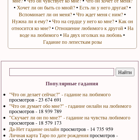
мне?
•
Что он чувствует ко мне?
•
Что он хочет от меня?
•
Хочет ли он быть со мной?
•
Есть ли у него другая?
•
Вспоминает ли он меня?
•
Что ждет меня с ним?
•
Нужна ли я ему?
•
Что на сердце у него ко мне?
•
Как он
относится ко мне?
•
Отношение любимого к другой
•
На
воде на любимого
•
На двух иголках на любовь
•
Гадание по лепесткам розы
Популярные гадания
"Что он делает сейчас?" - гадание на любимого
просмотров - 23 674 691
"Что он думает обо мне?" - гадание онлайн на любимого
просмотров - 18 939 789
"Скучает ли он по мне?" - гадание на чувства любимого
просмотров - 18 579 173
Да-Нет гадание онлайн
просмотров - 14 735 959
Личная карта Таро по дате рождения
просмотров -