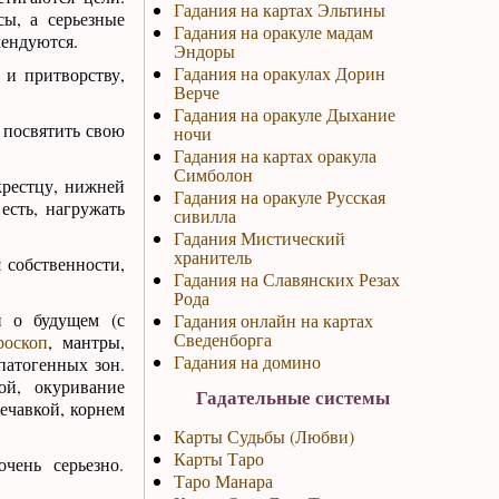
Гадания на картах Эльтины
ы, а серьезные
Гадания на оракуле мадам
мендуются.
Эндоры
Гадания на оракулах Дорин
 и притворству,
Верче
Гадания на оракуле Дыхание
 посвятить свою
ночи
Гадания на картах оракула
Симболон
крестцу, нижней
Гадания на оракуле Русская
есть, нагружать
сивилла
Гадания Мистический
хранитель
 собственности,
Гадания на Славянских Резах
Рода
 о будущем (с
Гадания онлайн на картах
Сведенборга
роскоп
, мантры,
Гадания на домино
патогенных зон.
ой, окуривание
Гадательные системы
ечавкой, корнем
Карты Судьбы (Любви)
Карты Таро
чень серьезно.
Таро Манара