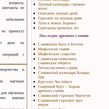
вопросы.
Лунный календарь стрижки
 контакты не
волос
Описание лунных дней
Гороскоп по лунным дням
небольшие
Луна в знаках Зодиака
Гороскопы прошлых лет
 не принесут
Наследие древних славян
от день не
Славянские Боги и Богини
Мифология славян
Мифические существа
 операций с
Славянская символика,
славянские обереги
Летоисчисление славян
творчества и
Славянский календарь Коляды
Дар
ля научных
Круголет Числобога
Сварожий Круг – Зодиак
древних славян
 для обучения,
Славянский гороскоп Чертогов
нно хорошо
Славянский гороскоп трех
миров