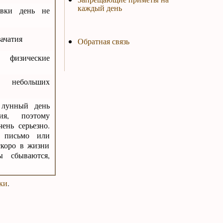
каждый день
лвки день не
зачатия
Обратная связь
 физические
я небольших
 лунный день
ия, поэтому
ень серьезно.
, письмо или
 скоро в жизни
ы сбываются,
ки
.