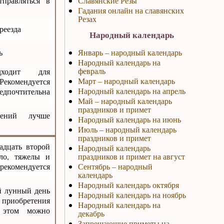
тправляться в
Славянские Резы
Гадания онлайн на славянских
Резах
реезда
Народный календарь
ь
Январь – народный календарь
Народный календарь на
февраль
ходит для
Март – народный календарь
Рекомендуется
Народный календарь на апрель
почтительна
Май – народный календарь
праздников и примет
шений лучше
Народный календарь на июнь
Июль – народный календарь
праздников и примет
адцать второй
Народный календарь
ло, тяжелы и
праздников и примет на август
екомендуется
Сентябрь – народный
календарь
Народный календарь октября
й лунный день
Народный календарь на ноябрь
риобретения
Народный календарь на
и этом можно
декабрь
Запрещающие приметы на