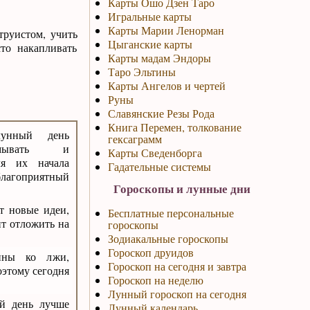
Карты Ошо Дзен Таро
Игральные карты
Карты Марии Ленорман
труистом, учить
Цыганские карты
сто накапливать
Карты мадам Эндоры
Таро Эльтины
Карты Ангелов и чертей
Руны
Славянские Резы Рода
Книга Перемен, толкование
лунный день
гексаграмм
умывать и
Карты Сведенборга
ля их начала
Гадательные системы
благоприятный
Гороскопы и лунные дни
ят новые идеи,
Бесплатные персональные
ит отложить на
гороскопы
Зодиакальные гороскопы
Гороскоп друидов
нны ко лжи,
Гороскоп на сегодня и завтра
оэтому сегодня
Гороскоп на неделю
Лунный гороскоп на сегодня
ый день лучше
Лунный календарь