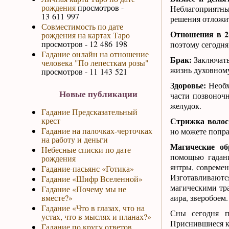
рождения
просмотров -
Неблагоприятны
13 611 997
решения отложит
Совместимость по дате
Отношения в 2
рождения на картах Таро
просмотров - 12 486 198
поэтому сегодня
Гадание онлайн на отношение
Брак:
Заключать
человека "По лепесткам розы"
жизнь духовному
просмотров - 11 143 521
Здоровье:
Необх
Новые публикации
части позвоночн
желудок.
Гадание Предсказательный
крест
Стрижка волос
Гадание на палочках-черточках
но можете попра
на работу и деньги
Магические о
Небесные списки по дате
помощью гадани
рождения
янтры, современ
Гадание-пасьянс «Готика»
Изготавливаютс
Гадание «Шифр Вселенной»
магическими тра
Гадание «Почему мы не
вместе?»
аира, зверобоем.
Гадание «Что в глазах, что на
Сны сегодня п
устах, что в мыслях и планах?»
Приснившиеся кл
Гадание по кругу ответов