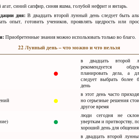
 агат, синий сапфир, синяя яшма, голубой нефрит и янтарь.
дации дня:
В двадцать второй лунный день следует быть аль
вать опыт, готовить учеников, проявлять щедрость или про
я:
Приобретенные знания можно использовать только во благо.
22 Лунный день – что можно и что нельзя
в двадцать второй 
рекомендуется обд
●
планировать дела, а д
следует выбрать более 
день
в этот день часто приход
●
ений
но серьезные решения сто
другое время
люди сегодня не скло
●
ние)
уверткам и притворству, п
хороший день для общения
в двадцать второй лунн