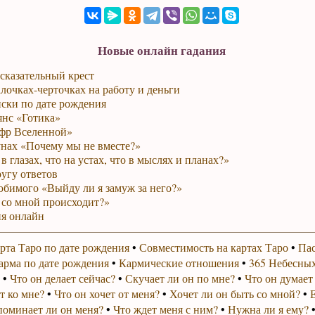
Новые онлайн гадания
сказательный крест
лочках-черточках на работу и деньги
ски по дате рождения
янс «Готика»
фр Вселенной»
унах «Почему мы не вместе?»
в глазах, что на устах, что в мыслях и планах?»
ругу ответов
юбимого «Выйду ли я замуж за него?»
 со мной происходит?»
я онлайн
рта Таро по дате рождения
•
Совместимость на картах Таро
•
Пас
арма по дате рождения
•
Кармические отношения
•
365 Небесных
•
Что он делает сейчас?
•
Скучает ли он по мне?
•
Что он думает
т ко мне?
•
Что он хочет от меня?
•
Хочет ли он быть со мной?
•
поминает ли он меня?
•
Что ждет меня с ним?
•
Нужна ли я ему?