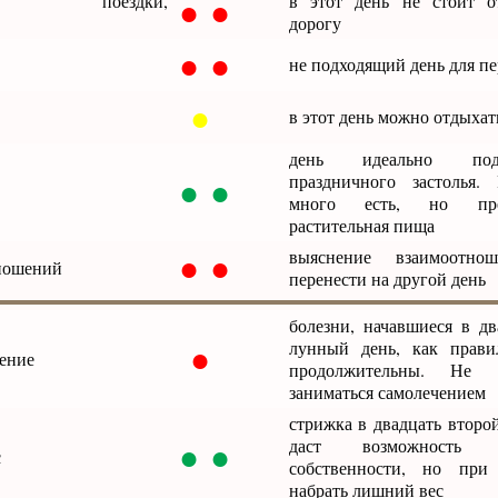
● ●
вия, поездки,
в этот день не стоит о
дорогу
● ●
не подходящий день для пе
●
в этот день можно отдыхат
день идеально под
● ●
праздничного застолья. 
много есть, но пред
растительная пища
● ●
выяснение взаимоотно
ношений
перенести на другой день
болезни, начавшиеся в дв
●
лунный день, как прави
чение
продолжительны. Не р
заниматься самолечением
стрижка в двадцать второ
● ●
даст возможность п
с
собственности, но пр
набрать лишний вес