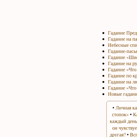
Гадание Пред
Гадание на па
Небесные спи
Гадание-пась
Гадание «Ши
Гадание на р
Гадание «Что 
Гадание по к
Гадание на л
Гадание «Что
Новые гадани
•
Личная ка
стопок»
•
К
каждый день
он чувствуе
другая?
•
Вс