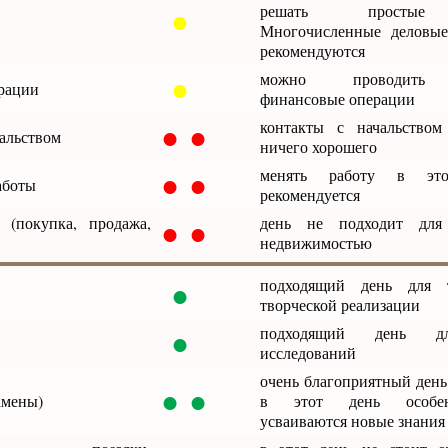
●
решать простые 
Многочисленные деловые
рекомендуются
●
можно проводить 
рации
финансовые операции
● ●
контакты с начальством
альством
ничего хорошего
● ●
менять работу в эт
аботы
рекомендуется
● ●
 (покупка, продажа,
день не подходит для
недвижимостью
●
подходящий день для 
творческой реализации
●
подходящий день д
исследований
очень благоприятный день
● ●
амены)
в этот день особе
усваиваются новые знания