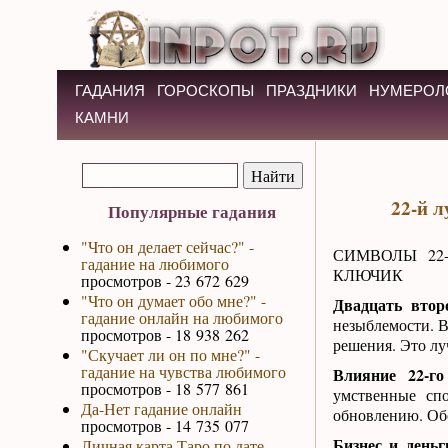
ГАДАНИЯ
ГОРОСКОПЫ
ПРАЗДНИКИ
НУМЕРОЛ
КАМНИ
22-й л
Популярные гадания
"Что он делает сейчас?" -
СИМВОЛЫ 22
гадание на любимого
КЛЮЧИК
просмотров - 23 672 629
"Что он думает обо мне?" -
Двадцать втор
гадание онлайн на любимого
незыблемости. В
просмотров - 18 938 262
решения. Это лу
"Скучает ли он по мне?" -
гадание на чувства любимого
Влияние 22-го
просмотров - 18 577 861
умственные сп
Да-Нет гадание онлайн
обновлению. Обо
просмотров - 14 735 077
Бизнес и день
Личная карта Таро по дате