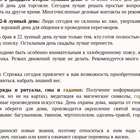
й день для торговли. Сегодня лучше решать простые вопрос
ь на другое время. Многочисленные деловые контакты не реко
2-й лунный день:
Люди сегодня не склонны ко лжи, уверткам
 хороший день для общения и проведения переговоров.
 брак в 22 лунный день лучше только тем, кто готов полностью
 поиску. Остальным день свадьбы лучше перенести.
одимо быть особенно внимательным к тазобедренному поясу, 
ика. Резких движений лучше не делать. Рекомендуется много 
:
Стрижка сегодня привлечет к вам возможность приобретения
виться, набрать лишний вес.
бряды и ритуалы, сны и
гадания
:
Получение информации
я, но не на картах), медитация на магические символы,
го
ные произведения искусства. День охраны дома, защиты от гео
я обереги для дома, производится окропление святой вод
вами: багульником, тмином, чертополохом, одолень-травой, гор
риносят новые знания, поэтому относиться к ним надо о
юч, письмо или книга означают скорые перемены в жизни.