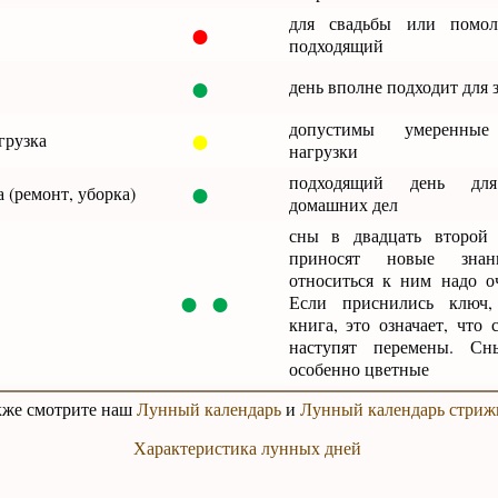
●
для свадьбы или помо
подходящий
●
день вполне подходит для 
●
допустимы умеренные
грузка
нагрузки
●
подходящий день дл
 (ремонт, уборка)
домашних дел
сны в двадцать второй
приносят новые знан
относиться к ним надо оч
● ●
Если приснились ключ
книга, это означает, что
наступят перемены. Сн
особенно цветные
кже смотрите наш
Лунный календарь
и
Лунный календарь стриж
Характеристика лунных дней