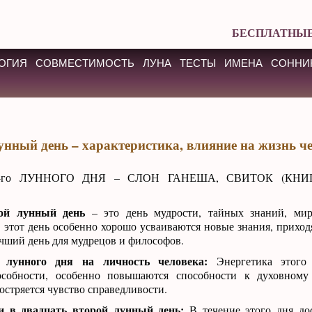
БЕСПЛАТНЫЕ
ОГИЯ
СОВМЕСТИМОСТЬ
ЛУНА
ТЕСТЫ
ИМЕНА
СОННИ
унный день – характеристика, влияние на жизнь ч
-го ЛУННОГО ДНЯ – СЛОН ГАНЕША, СВИТОК (КНИГ
ой лунный день
– это день мудрости, тайных знаний, мир
 этот день особенно хорошо усваиваются новые знания, приход
чший день для мудрецов и философов.
 лунного дня на личность человека:
Энергетика этого 
особности, особенно повышаются способности к духовному
стряется чувство справедливости.
ги в двадцать второй лунный день:
В течение этого дня дос