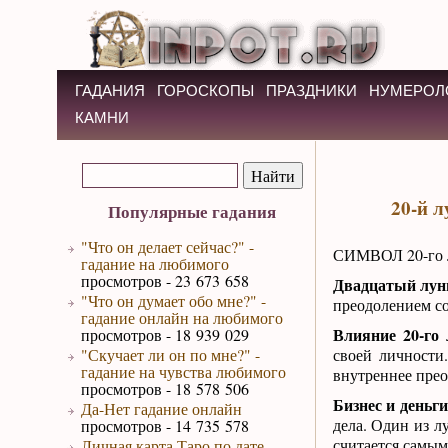
ГАДАНИЯ
ГОРОСКОПЫ
ПРАЗДНИКИ
НУМЕРОЛ
КАМНИ
20-й л
Популярные гадания
"Что он делает сейчас?" -
СИМВОЛ 20-го
гадание на любимого
просмотров - 23 673 658
Двадцатый лун
"Что он думает обо мне?" -
преодолением со
гадание онлайн на любимого
Влияние 20-го 
просмотров - 18 939 029
"Скучает ли он по мне?" -
своей личности
гадание на чувства любимого
внутреннее пре
просмотров - 18 578 506
Бизнес и деньг
Да-Нет гадание онлайн
дела. Один из 
просмотров - 14 735 578
считается самым
Личная карта Таро по дате