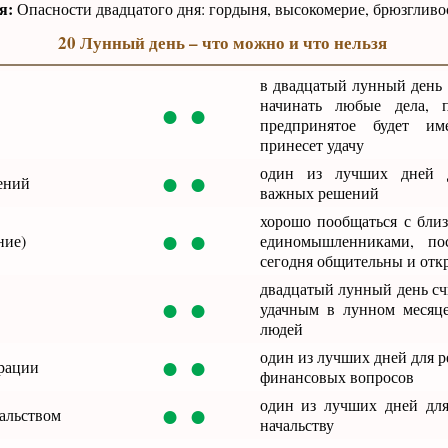
я:
Опасности двадцатого дня: гордыня, высокомерие, брюзгливос
20 Лунный день – что можно и что нельзя
в двадцатый лунный день 
● ●
начинать любые дела, п
предпринятое будет и
принесет удачу
● ●
один из лучших дней 
ений
важных решений
хорошо пообщаться с бли
● ●
ние)
единомышленниками, по
сегодня общительны и от
двадцатый лунный день сч
● ●
удачным в лунном месяц
людей
● ●
один из лучших дней для 
рации
финансовых вопросов
● ●
один из лучших дней дл
альством
начальству