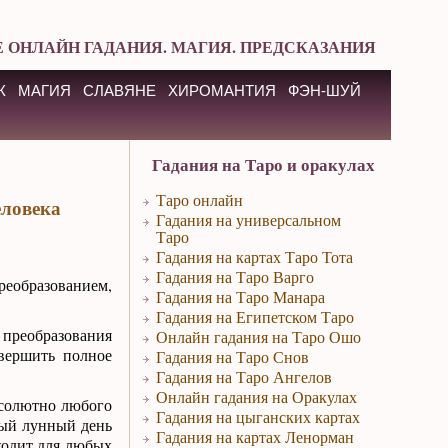
 ОНЛАЙН ГАДАНИЯ. МАГИЯ. ПРЕДСКАЗАНИЯ
К
МАГИЯ
СЛАВЯНЕ
ХИРОМАНТИЯ
ФЭН-ШУЙ
Гадания на Таро и оракулах
Таро онлайн
еловека
Гадания на универсальном
Таро
Гадания на картах Таро Тота
Гадания на Таро Варго
реобразованием,
Гадания на Таро Манара
Гадания на Египетском Таро
преобразования
Онлайн гадания на Таро Ошо
овершить полное
Гадания на Таро Снов
Гадания на Таро Ангелов
Онлайн гадания на Оракулах
бсолютно любого
Гадания на цыганских картах
тый лунный день
Гадания на картах Ленорман
ходит для любых