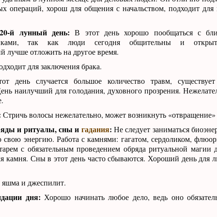
ых операций, хорош для общения с начальством, подходит для
20-й лунный день:
В этот день хорошо пообщаться с бли
иками, так как люди сегодня общительны и открыт
 лучше отложить на другое время.
одходит для заключения брака.
т день случается большое количество травм, существует
ень наилучший для голодания, духовного прозрения. Нежелател
.
:
Стричь волосы нежелательно, может возникнуть «отвращение» 
ряды и ритуалы, сны и
гадания
:
Не следует заниматься биоэне
ю свою энергию. Работа с камнями: гагатом, сердоликом, флюор
нтарем с обязательным проведением обряда ритуальной магии 
я камня. Сны в этот день часто сбываются. Хороший день для
 яшма и джеспилит.
дации дня:
Хорошо начинать любое дело, ведь оно обязател