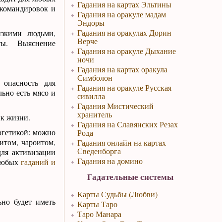
Гадания на картах Эльтины
 командировок и
Гадания на оракуле мадам
Эндоры
Гадания на оракулах Дорин
зкими людьми,
Верче
ы. Выяснение
Гадания на оракуле Дыхание
ночи
Гадания на картах оракула
Симболон
 опасность для
Гадания на оракуле Русская
ьно есть мясо и
сивилла
Гадания Мистический
хранитель
к жизни.
Гадания на Славянских Резах
ргетикой: можно
Рода
итом, чароитом,
Гадания онлайн на картах
Сведенборга
для активизации
Гадания на домино
 любых
гаданий и
Гадательные системы
Карты Судьбы (Любви)
ьно будет иметь
Карты Таро
Таро Манара