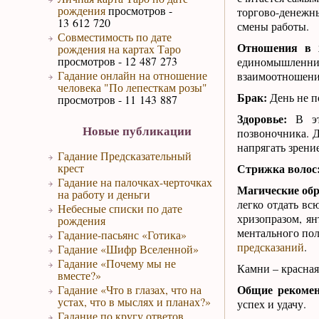
рождения
просмотров -
торгово-денежн
13 612 720
смены работы.
Совместимость по дате
Отношения в 
рождения на картах Таро
просмотров - 12 487 273
единомышленн
Гадание онлайн на отношение
взаимоотношений
человека "По лепесткам розы"
Брак:
День не п
просмотров - 11 143 887
Здоровье:
В это
Новые публикации
позвоночника. Д
напрягать зрение
Гадание Предсказательный
крест
Стрижка волос
Гадание на палочках-черточках
Магические об
на работу и деньги
легко отдать вс
Небесные списки по дате
хризопразом, я
рождения
ментального пол
Гадание-пасьянс «Готика»
предсказаний
.
Гадание «Шифр Вселенной»
Гадание «Почему мы не
Камни – красная
вместе?»
Общие рекомен
Гадание «Что в глазах, что на
устах, что в мыслях и планах?»
успех и удачу.
Гадание по кругу ответов