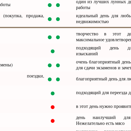
● ●
один из лучших лунных д
аботы
работы
● ●
 (покупка, продажа,
идеальный день для люб
недвижимостью
● ●
творчество в этот де
максимальное удовлетворе
●
подходящий день д
изысканий
● ●
очень благоприятный день
амены)
для сдачи экзаменов и заче
● ●
вия, поездки,
благоприятный день для л
●
подходящий для переезда д
●
в этот день нужно проявит
●
день наилучший для
Нежелательно есть мясо