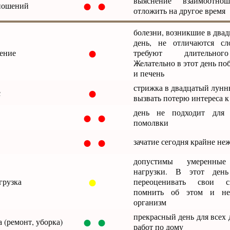
● ●
выяснение взаимоотно
ношений
отложить на другое время
болезни, возникшие в два
день, не отличаются сл
●
чение
требуют длительног
Желательно в этот день по
и печень
●
стрижка в двадцатый лунн
с
вызвать потерю интереса 
● ●
день не подходит для
помолвки
● ●
зачатие сегодня крайне не
допустимы умеренные
нагрузки. В этот день
●
грузка
переоценивать свои 
помнить об этом и не
организм
● ●
прекрасный день для всех
 (ремонт, уборка)
работ по дому