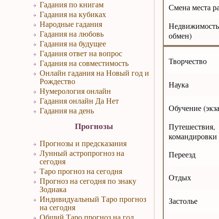
Гадания по книгам
Смена места р
Гадания на кубиках
Народные гадания
Недвижимость
Гадания на любовь
обмен)
Гадания на будущее
Гадания ответ на вопрос
Творчество
Гадания на совместимость
Онлайн гадания на Новый год и
Рождество
Наука
Нумерология онлайн
Гадания онлайн Да Нет
Обучение (экз
Гадания на день
Прогнозы
Путешест
командировки
Прогнозы и предсказания
Лунный астропрогноз на
Переезд
сегодня
Таро прогноз на сегодня
Отдых
Прогноз на сегодня по знаку
Зодиака
Индивидуальный Таро прогноз
Застолье
на сегодня
Общий Таро прогноз на год