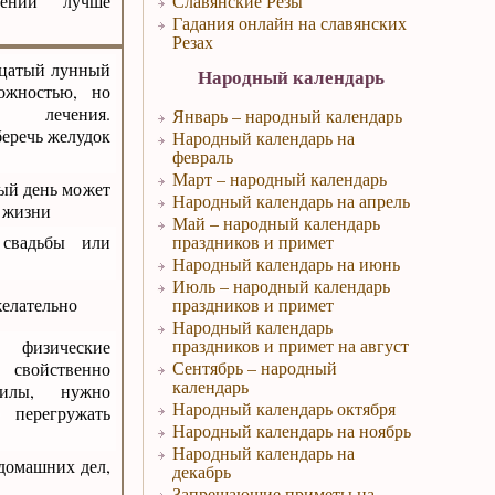
шений лучше
Славянские Резы
Гадания онлайн на славянских
Резах
дцатый лунный
Народный календарь
ожностью, но
о лечения.
Январь – народный календарь
беречь желудок
Народный календарь на
февраль
Март – народный календарь
ый день может
Народный календарь на апрель
к жизни
Май – народный календарь
 свадьбы или
праздников и примет
Народный календарь на июнь
Июль – народный календарь
желательно
праздников и примет
Народный календарь
праздников и примет на август
 физические
Сентябрь – народный
 свойственно
календарь
силы, нужно
Народный календарь октября
 перегружать
Народный календарь на ноябрь
Народный календарь на
 домашних дел,
декабрь
Запрещающие приметы на