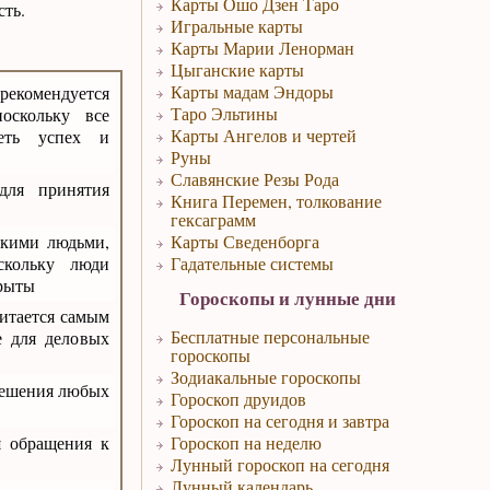
Карты Ошо Дзен Таро
ть.
Игральные карты
Карты Марии Ленорман
Цыганские карты
Карты мадам Эндоры
рекомендуется
Таро Эльтины
оскольку все
Карты Ангелов и чертей
меть успех и
Руны
Славянские Резы Рода
для принятия
Книга Перемен, толкование
гексаграмм
зкими людьми,
Карты Сведенборга
скольку люди
Гадательные системы
крыты
Гороскопы и лунные дни
итается самым
Бесплатные персональные
е для деловых
гороскопы
Зодиакальные гороскопы
решения любых
Гороскоп друидов
Гороскоп на сегодня и завтра
я обращения к
Гороскоп на неделю
Лунный гороскоп на сегодня
Лунный календарь