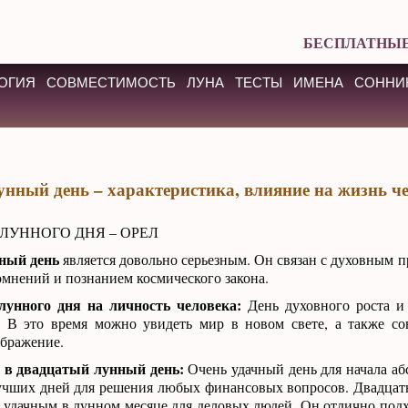
БЕСПЛАТНЫЕ
ОГИЯ
СОВМЕСТИМОСТЬ
ЛУНА
ТЕСТЫ
ИМЕНА
СОННИ
унный день – характеристика, влияние на жизнь ч
 ЛУННОГО ДНЯ – ОРЕЛ
ный день
является довольно серьезным. Он связан с духовным п
мнений и познанием космического закона.
лунного дня на личность человека:
День духовного роста и 
. В это время можно увидеть мир в новом свете, а также с
ображение.
и в двадцатый лунный день:
Очень удачный день для начала а
лучших дней для решения любых финансовых вопросов. Двадца
 удачным в лунном месяце для деловых людей. Он отлично под