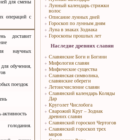
ней для смены
Лунный календарь стрижки
волос
ых операций с
Описание лунных дней
Гороскоп по лунным дням
Луна в знаках Зодиака
Гороскопы прошлых лет
нь доставит
ние
Наследие древних славян
ля научных
Славянские Боги и Богини
Мифология славян
 для обучения,
Мифические существа
тов
Славянская символика,
славянские обереги
юбых поездок
Летоисчисление славян
Славянский календарь Коляды
Дар
ень
Круголет Числобога
Сварожий Круг – Зодиак
ь активность
древних славян
Славянский гороскоп Чертогов
 голодания.
Славянский гороскоп трех
миров