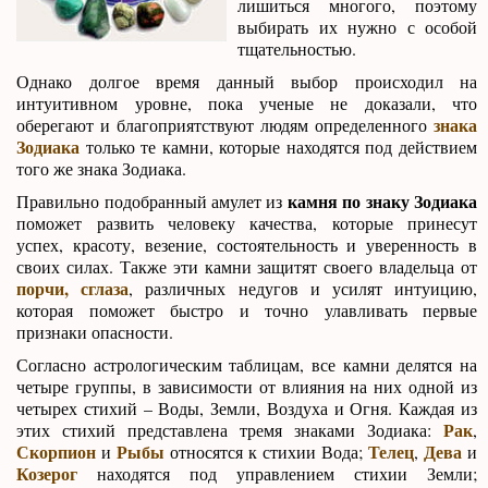
лишиться многого, поэтому
выбирать их нужно с особой
тщательностью.
Однако долгое время данный выбор происходил на
интуитивном уровне, пока ученые не доказали, что
знака
оберегают и благоприятствуют людям определенного
Зодиака
только те камни, которые находятся под действием
того же знака Зодиака.
камня по знаку Зодиака
Правильно подобранный амулет из
поможет развить человеку качества, которые принесут
успех, красоту, везение, состоятельность и уверенность в
своих силах. Также эти камни защитят своего владельца от
порчи, сглаза
, различных недугов и усилят интуицию,
которая поможет быстро и точно улавливать первые
признаки опасности.
Согласно астрологическим таблицам, все камни делятся на
четыре группы, в зависимости от влияния на них одной из
четырех стихий – Воды, Земли, Воздуха и Огня. Каждая из
Рак
этих стихий представлена тремя знаками Зодиака:
,
Скорпион
Рыбы
Телец
Дева
и
относятся к стихии Вода;
,
и
Козерог
находятся под управлением стихии Земли;