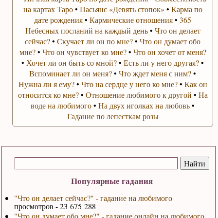
на картах Таро
•
Пасьянс «Девять стопок»
•
Карма по
дате рождения
•
Кармические отношения
•
365
Небесных посланий на каждый день
•
Что он делает
сейчас?
•
Скучает ли он по мне?
•
Что он думает обо
мне?
•
Что он чувствует ко мне?
•
Что он хочет от меня?
•
Хочет ли он быть со мной?
•
Есть ли у него другая?
•
Вспоминает ли он меня?
•
Что ждет меня с ним?
•
Нужна ли я ему?
•
Что на сердце у него ко мне?
•
Как он
относится ко мне?
•
Отношение любимого к другой
•
На
воде на любимого
•
На двух иголках на любовь
•
Гадание по лепесткам розы
Популярные гадания
"Что он делает сейчас?" - гадание на любимого
просмотров - 23 675 288
"Что он думает обо мне?" - гадание онлайн на любимого