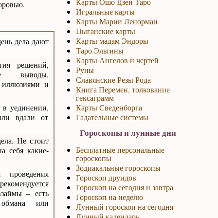
Карты Ошо Дзен Таро
оровью.
Игральные карты
Карты Марии Ленорман
Цыганские карты
Карты мадам Эндоры
ень дела дают
Таро Эльтины
Карты Ангелов и чертей
тия решений,
Руны
е выводы,
Славянские Резы Рода
н иллюзиями и
Книга Перемен, толкование
гексаграмм
 в уединении,
Карты Сведенборга
или вдали от
Гадательные системы
Гороскопы и лунные дни
ела. Не стоит
Бесплатные персональные
на себя какие-
гороскопы
Зодиакальные гороскопы
 проведения
Гороскоп друидов
рекомендуется
Гороскоп на сегодня и завтра
взаймы – есть
Гороскоп на неделю
 обмана или
Лунный гороскоп на сегодня
Лунный календарь