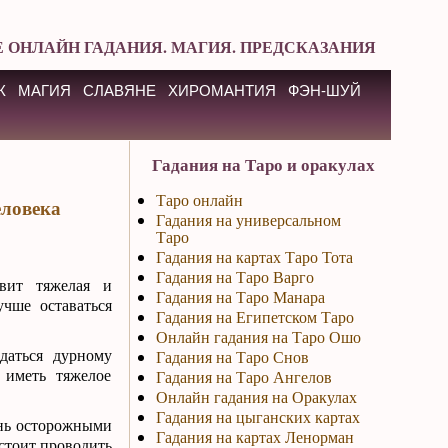
 ОНЛАЙН ГАДАНИЯ. МАГИЯ. ПРЕДСКАЗАНИЯ
К
МАГИЯ
СЛАВЯНЕ
ХИРОМАНТИЯ
ФЭН-ШУЙ
Гадания на Таро и оракулах
Таро онлайн
еловека
Гадания на универсальном
Таро
Гадания на картах Таро Тота
Гадания на Таро Варго
вит тяжелая и
Гадания на Таро Манара
учше оставаться
Гадания на Египетском Таро
Онлайн гадания на Таро Ошо
даться дурному
Гадания на Таро Снов
 иметь тяжелое
Гадания на Таро Ангелов
Онлайн гадания на Оракулах
Гадания на цыганских картах
ень осторожными
Гадания на картах Ленорман
 стоит проводить