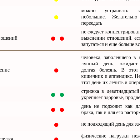
можно устраивать з
●
небольшие. Желательн
переедать
не следует концентрирова
● ●
ношений
выяснении отношений, ест
запутаться и еще больше в
человека, заболевшего в 
лунный день, ожидает 
●
чение
долгая болезнь. В этот
кишечник и аппендикс. Не
этот день их лечить и опер
● ●
стрижка в девятнадцаты
с
укрепляет здоровье, продл
● ●
день не подходит как д
брака, так и для его расто
●
не подходящий день для за
●
физические нагрузки не
грузка