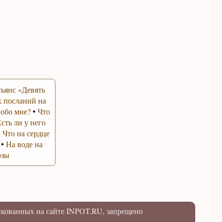
ьянс «Девять
 посланий на
 обо мне?
•
Что
Есть ли у него
•
Что на сердце
•
На воде на
озы
икованных на сайте INPOT.RU, запрещено