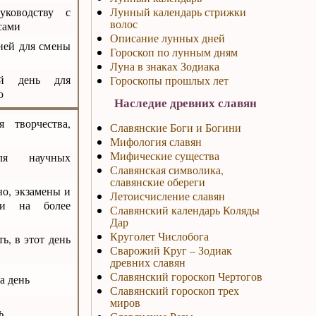
уководству с
Лунный календарь стрижки
волос
сами
Описание лунных дней
ней для смены
Гороскоп по лунным дням
Луна в знаках Зодиака
ий день для
Гороскопы прошлых лет
ю
Наследие древних славян
 творчества,
Славянские Боги и Богини
Мифология славян
Мифические существа
ля научных
Славянская символика,
славянские обереги
о, экзамены и
Летоисчисление славян
ти на более
Славянский календарь Коляды
Дар
Круголет Числобога
ь, в этот день
Сварожий Круг – Зодиак
древних славян
Славянский гороскоп Чертогов
а день
Славянский гороскоп трех
миров
ь