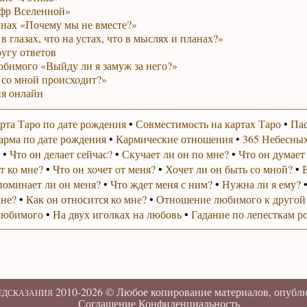
фр Вселенной»
унах «Почему мы не вместе?»
в глазах, что на устах, что в мыслях и планах?»
ругу ответов
юбимого «Выйду ли я замуж за него?»
 со мной происходит?»
я онлайн
рта Таро по дате рождения
•
Совместимость на картах Таро
•
Пас
арма по дате рождения
•
Кармические отношения
•
365 Небесных
•
Что он делает сейчас?
•
Скучает ли он по мне?
•
Что он думает
т ко мне?
•
Что он хочет от меня?
•
Хочет ли он быть со мной?
•
поминает ли он меня?
•
Что ждет меня с ним?
•
Нужна ли я ему?
мне?
•
Как он относится ко мне?
•
Отношение любимого к другой
любимого
•
На двух иголках на любовь
•
Гадание по лепесткам р
2010-2026 ©
Любое копирование материалов, опубл
РЕДСКАЗАНИЯ
Соглашение
Конфиденциальность