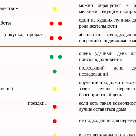
●
можно обращаться к р
альством
мелкими, текущими вопро
● ●
один из худших лунных д
аботы
рода деятельности
● ●
 (покупка, продажа,
абсолютно неподходящ
операций с недвижимость
● ●
очень удачный день для
поиска вдохновения
●
подходящий день д
исследований
обучение продолжать можн
●
амены)
зачеты лучше перенес
благоприятный день
●
вия, поездки,
если есть такая возможност
лучше оставаться дома
●
не подходящий для переезд
●
в этот день можно отдыхат