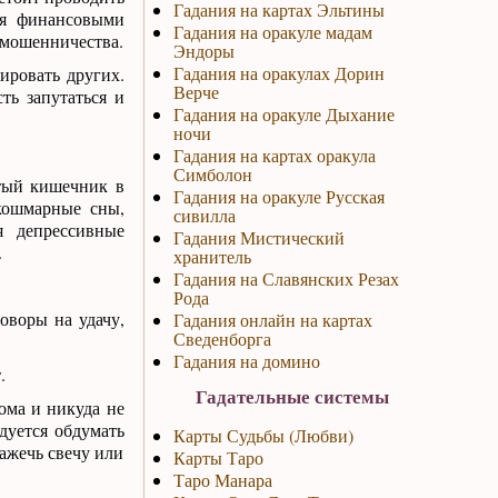
Гадания на картах Эльтины
ься финансовыми
Гадания на оракуле мадам
и мошенничества.
Эндоры
Гадания на оракулах Дорин
ировать других.
Верче
ть запутаться и
Гадания на оракуле Дыхание
ночи
Гадания на картах оракула
Симболон
стый кишечник в
Гадания на оракуле Русская
 кошмарные сны,
сивилла
я депрессивные
Гадания Мистический
.
хранитель
Гадания на Славянских Резах
Рода
оворы на удачу,
Гадания онлайн на картах
Сведенборга
Гадания на домино
.
Гадательные системы
ома и никуда не
дуется обдумать
Карты Судьбы (Любви)
зажечь свечу или
Карты Таро
Таро Манара