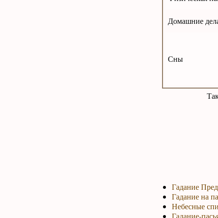
Домашние дела
Сны
Та
Гадание Пред
Гадание на па
Небесные спи
Гадание-пась