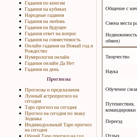
Гадания по книгам
Общение с нач
Гадания на кубиках
Народные гадания
Гадания на любовь
Смена места р
Гадания на будущее
Гадания ответ на вопрос
Недвижимость
Гадания на совместимость
обмен)
Онлайн гадания на Новый год и
Рождество
Творчество
Нумерология онлайн
Гадания онлайн Да Нет
Гадания на день
Наука
Прогнозы
Обучение (экз
Прогнозы и предсказания
Лунный астропрогноз на
сегодня
Путешест
Таро прогноз на сегодня
командировки
Прогноз на сегодня по знаку
Зодиака
Переезд
Индивидуальный Таро прогноз
на сегодня
Отдых
Общий Таро прогноз на год