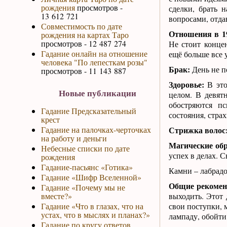
рождения
просмотров -
сделки, брать 
13 612 721
вопросами, отда
Совместимость по дате
Отношения в 1
рождения на картах Таро
просмотров - 12 487 274
Не стоит конце
Гадание онлайн на отношение
ещё больше все 
человека "По лепесткам розы"
Брак:
День не по
просмотров - 11 143 887
Здоровье:
В это
Новые публикации
целом. В девят
обостряются пс
Гадание Предсказательный
состояния, страх
крест
Гадание на палочках-черточках
Стрижка волос
на работу и деньги
Магические об
Небесные списки по дате
успех в делах. С
рождения
Гадание-пасьянс «Готика»
Камни – лабрадор
Гадание «Шифр Вселенной»
Общие рекомен
Гадание «Почему мы не
вместе?»
выходить. Этот 
Гадание «Что в глазах, что на
свои поступки, 
устах, что в мыслях и планах?»
лампаду, обойти 
Гадание по кругу ответов