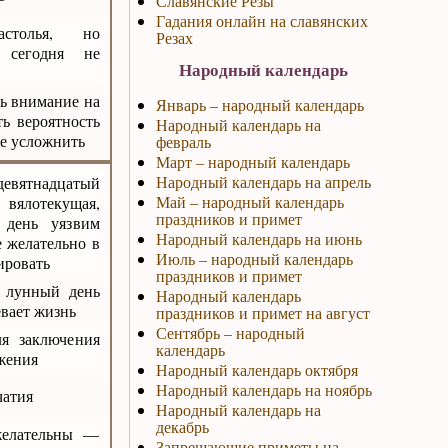
Славянские Резы
Гадания онлайн на славянских
астолья, но
Резах
о сегодня не
Народный календарь
ть внимание на
Январь – народный календарь
ь вероятность
Народный календарь на
се усложнить
февраль
Март – народный календарь
Народный календарь на апрель
девятнадцатый
Май – народный календарь
вялотекущая,
праздников и примет
 день уязвим
Народный календарь на июнь
 желательно в
Июль – народный календарь
ировать
праздников и примет
й лунный день
Народный календарь
евает жизнь
праздников и примет на август
Сентябрь – народный
ля заключения
календарь
ржения
Народный календарь октября
Народный календарь на ноябрь
чатия
Народный календарь на
декабрь
желательны —
Запрещающие приметы на