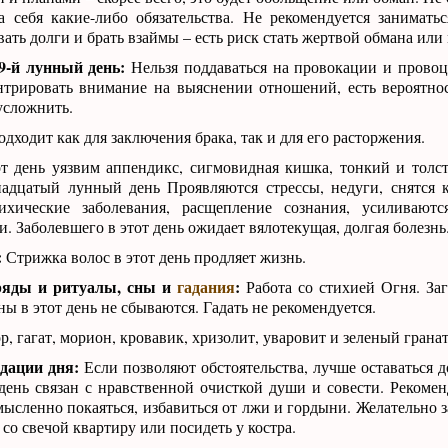
на себя какие-либо обязательства. Не рекомендуется занимат
вать долги и брать взаймы – есть риск стать жертвой обмана ил
9-й лунный день:
Нельзя поддаваться на провокации и провоц
нтрировать внимание на выяснении отношений, есть вероятнос
усложнить.
дходит как для заключения брака, так и для его расторжения.
т день уязвим аппендикс, сигмовидная кишка, тонкий и тол
надцатый лунный день Проявляются стрессы, недуги, снятся
ихические заболевания, расщепление сознания, усиливаютс
и. Заболевшего в этот день ожидает вялотекущая, долгая болезнь
:
Стрижка волос в этот день продляет жизнь.
ряды и ритуалы, сны и
гадания
:
Работа со стихией Огня. Заг
ны в этот день не сбываются. Гадать не рекомендуется.
, гагат, морион, кровавик, хризолит, уваровит и зеленый гранат
дации дня:
Если позволяют обстоятельства, лучше оставаться д
день связан с нравственной очисткой души и совести. Рекомен
мысленно покаяться, избавиться от лжи и гордыни. Желательно 
со свечой квартиру или посидеть у костра.