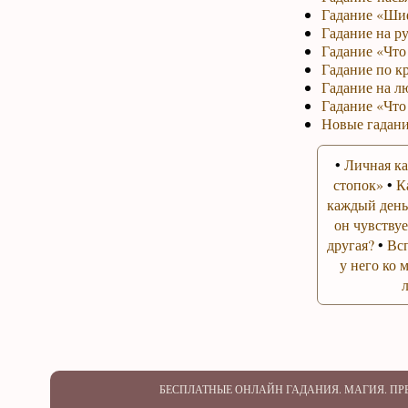
Гадание «Ши
Гадание на р
Гадание «Что 
Гадание по к
Гадание на л
Гадание «Что
Новые гадани
•
Личная ка
стопок»
•
К
каждый день
он чувствуе
другая?
•
Вс
у него ко 
БЕСПЛАТНЫЕ ОНЛАЙН ГАДАНИЯ. МАГИЯ. П