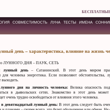
БЕСПЛАТНЫЕ
ОГИЯ
СОВМЕСТИМОСТЬ
ЛУНА
ТЕСТЫ
ИМЕНА
СОННИ
унный день – характеристика, влияние на жизнь ч
о ЛУННОГО ДНЯ – ПАУК, СЕТЬ
й лунный день
– Сатанинский. В этот день миром пра
 для человека энергетика. Если позволяют обстоятельства, л
е выходить.
 лунного дня на личность человека:
Велика опасность под
аться в дьявольских сетях. Знакомство в этот день может
дет очень трудно освободиться от влияния этого человека.
и в девятнадцатый лунный день:
В этот день следует быть оч
 и планами – скорее всего, это будет обольщение или обман. Не