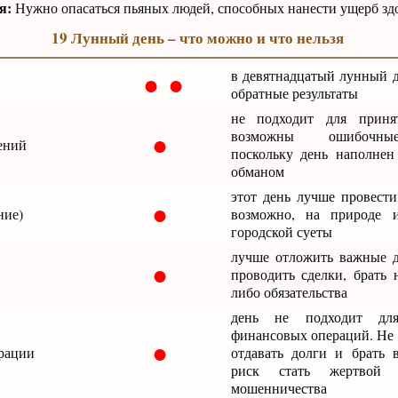
я:
Нужно опасаться пьяных людей, способных нанести ущерб зд
19 Лунный день – что можно и что нельзя
● ●
в девятнадцатый лунный д
обратные результаты
не подходит для приня
●
возможны ошибочны
ений
поскольку день наполне
обманом
этот день лучше провести
●
ние)
возможно, на природе 
городской суеты
лучше отложить важные д
●
проводить сделки, брать 
либо обязательства
день не подходит для
финансовых операций. Не 
●
рации
отдавать долги и брать 
риск стать жертвой
мошенничества