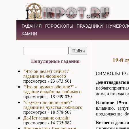
ГАДАНИЯ
ГОРОСКОПЫ
ПРАЗДНИКИ
НУМЕРОЛ
КАМНИ
19-й л
Популярные гадания
"Что он делает сейчас?" -
СИМВОЛЫ 19-г
гадание на любимого
просмотров - 23 673 661
Девятнадцаты
"Что он думает обо мне?" -
неблагоприятная
гадание онлайн на любимого
дома и никуда н
просмотров - 18 939 030
Влияние 19-го
"Скучает ли он по мне?" -
гадание на чувства любимого
влиянию, запут
просмотров - 18 578 507
продолжение: бу
Да-Нет гадание онлайн
Бизнес и деньг
просмотров - 14 735 582
с новыми идеями
Личная карта Таро по дате