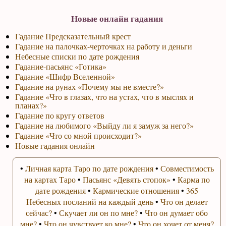
Новые онлайн гадания
Гадание Предсказательный крест
Гадание на палочках-черточках на работу и деньги
Небесные списки по дате рождения
Гадание-пасьянс «Готика»
Гадание «Шифр Вселенной»
Гадание на рунах «Почему мы не вместе?»
Гадание «Что в глазах, что на устах, что в мыслях и
планах?»
Гадание по кругу ответов
Гадание на любимого «Выйду ли я замуж за него?»
Гадание «Что со мной происходит?»
Новые гадания онлайн
•
Личная карта Таро по дате рождения
•
Совместимость
на картах Таро
•
Пасьянс «Девять стопок»
•
Карма по
дате рождения
•
Кармические отношения
•
365
Небесных посланий на каждый день
•
Что он делает
сейчас?
•
Скучает ли он по мне?
•
Что он думает обо
мне?
•
Что он чувствует ко мне?
•
Что он хочет от меня?