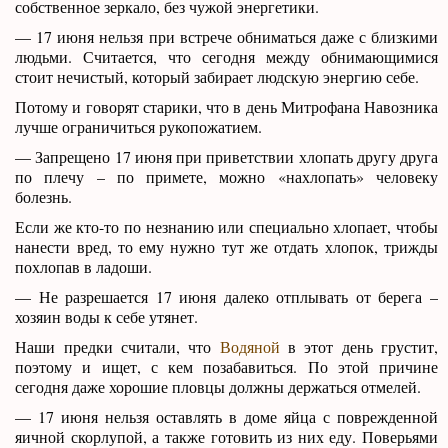
собственное зеркало, без чужой энергетики.
— 17 июня нельзя при встрече обниматься даже с близкими
людьми. Считается, что сегодня между обнимающимися
стоит нечистый, который забирает людскую энергию себе.
Потому и говорят старики, что в день Митрофана Навозника
лучше ограничиться рукопожатием.
— Запрещено 17 июня при приветствии хлопать другу друга
по плечу – по примете, можно «нахлопать» человеку
болезнь.
Если же кто-то по незнанию или специально хлопает, чтобы
нанести вред, то ему нужно тут же отдать хлопок, трижды
похлопав в ладоши.
— Не разрешается 17 июня далеко отплывать от берега –
хозяин воды к себе утянет.
Наши предки считали, что
Водяной
в этот день грустит,
поэтому и ищет, с кем позабавиться. По этой причине
сегодня даже хорошие пловцы должны держаться отмелей.
— 17 июня нельзя оставлять в доме яйца с поврежденной
яичной скорлупой, а также готовить из них еду. Поверьями