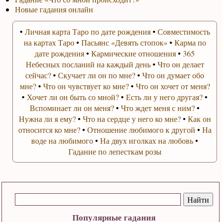
Новые гадания онлайн
•
Личная карта Таро по дате рождения
•
Совместимость
на картах Таро
•
Пасьянс «Девять стопок»
•
Карма по
дате рождения
•
Кармические отношения
•
365
Небесных посланий на каждый день
•
Что он делает
сейчас?
•
Скучает ли он по мне?
•
Что он думает обо
мне?
•
Что он чувствует ко мне?
•
Что он хочет от меня?
•
Хочет ли он быть со мной?
•
Есть ли у него другая?
•
Вспоминает ли он меня?
•
Что ждет меня с ним?
•
Нужна ли я ему?
•
Что на сердце у него ко мне?
•
Как он
относится ко мне?
•
Отношение любимого к другой
•
На
воде на любимого
•
На двух иголках на любовь
•
Гадание по лепесткам розы
Популярные гадания