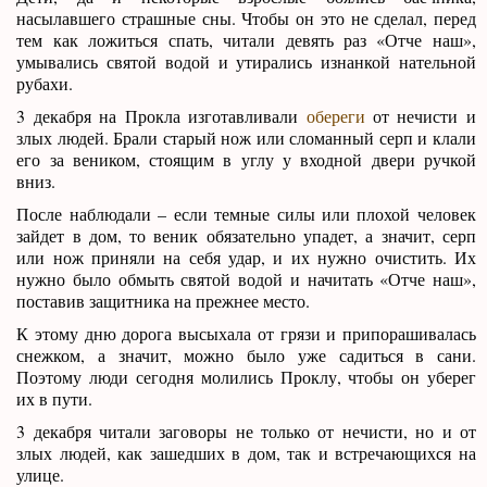
насылавшего страшные сны. Чтобы он это не сделал, перед
тем как ложиться спать, читали девять раз «Отче наш»,
умывались святой водой и утирались изнанкой нательной
рубахи.
3 декабря на Прокла изготавливали
обереги
от нечисти и
злых людей. Брали старый нож или сломанный серп и клали
его за веником, стоящим в углу у входной двери ручкой
вниз.
После наблюдали – если темные силы или плохой человек
зайдет в дом, то веник обязательно упадет, а значит, серп
или нож приняли на себя удар, и их нужно очистить. Их
нужно было обмыть святой водой и начитать «Отче наш»,
поставив защитника на прежнее место.
К этому дню дорога высыхала от грязи и припорашивалась
снежком, а значит, можно было уже садиться в сани.
Поэтому люди сегодня молились Проклу, чтобы он уберег
их в пути.
3 декабря читали заговоры не только от нечисти, но и от
злых людей, как зашедших в дом, так и встречающихся на
улице.