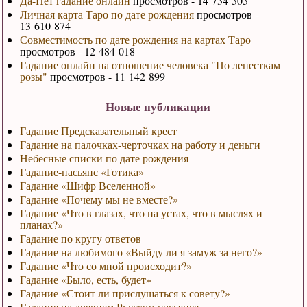
Да-Нет гадание онлайн
просмотров - 14 734 303
Личная карта Таро по дате рождения
просмотров -
13 610 874
Совместимость по дате рождения на картах Таро
просмотров - 12 484 018
Гадание онлайн на отношение человека "По лепесткам
розы"
просмотров - 11 142 899
Новые публикации
Гадание Предсказательный крест
Гадание на палочках-черточках на работу и деньги
Небесные списки по дате рождения
Гадание-пасьянс «Готика»
Гадание «Шифр Вселенной»
Гадание «Почему мы не вместе?»
Гадание «Что в глазах, что на устах, что в мыслях и
планах?»
Гадание по кругу ответов
Гадание на любимого «Выйду ли я замуж за него?»
Гадание «Что со мной происходит?»
Гадание «Было, есть, будет»
Гадание «Стоит ли прислушаться к совету?»
Гадание на древнем Русском пасьянсе