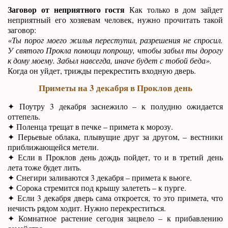
Заговор от неприятного гостя
Как только в дом зайдет
неприятный его хозяевам человек, нужно прочитать такой
заговор:
«Ты порог моего жилья переступил, разрешения не спросил.
У святого Прокла помощи попрошу, чтобы забыл ты дорогу
к дому моему. Забыл навсегда, иначе будет с тобой беда».
Когда он уйдет, трижды перекрестить входную дверь.
Приметы на 3 декабря в Проклов день
✦ Поутру 3 декабря заснежило – к полудню ожидается
оттепель.
✦ Поленца трещат в печке – примета к морозу.
✦ Перьевые облака, плывущие друг за другом, – вестники
приближающейся метели.
✦ Если в Проклов день дождь пойдет, то и в третий день
лета тоже будет лить.
✦ Снегири заливаются 3 декабря – примета к вьюге.
✦ Сорока стремится под крышу залететь – к пурге.
✦ Если 3 декабря дверь сама откроется, то это примета, что
нечисть рядом ходит. Нужно перекреститься.
✦ Комнатное растение сегодня зацвело – к прибавлению