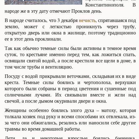
Константинополя. В
народе же в эту дату отмечают Проклов день.
В народе считалось, что 3 декабря
нечисть
, спрятавшаяся под
землю, может с легкостью проникнуть через трубу,
открытую дверь или окна в жилище, поэтому традиционно
ее в этот день проклинали.
Так как обычно темные силы были активны в темное время
суток, то крестьяне именно перед тем, как ложиться спать,
освящали святой водой, а после крестили все щели в доме, в
том числе трубы и вентиляцию.
Посуду с водой прикрывали веточками, складывая их в виде
креста. Темные силы боялись и чертополоха, верхушки
которого были собраны в период цветения и сушенные под
солнечными лучами. Их связывали вместе и жгли над
свечой, а после дымом окуривали двери и окна.
Женщины особенно боялись злого духа – матоху, которая
толкала хозяек под руку и всеми способами их отвлекала, из-
за чего они обжигались, резались или наносили себе другие
травмы во время домашней работы.
Дети, да и некоторые взрослые боялись баечника,