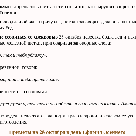
рьями запрещалось шить и стирать, а тот, кто нарушит запрет, 
болезни.
роводили обряды и ритуалы, читали заговоры, делали защитные
ых бед.
не ссориться со свекровью
28 октября невестка брала лен и нач
ью железной щетки, приговаривая заговорные слова:
, так и тебя ублажу».
ревянной, говоря:
ла, так и тебя приласкала».
ой щетины, со словами:
руга ругать, друг друга оскорблять и свиньями называть. Аминь»
ю кудель невестка клала под матрас свекрови, а вечером ее уг
иготовления.
Приметы на 28 октября в день Ефимия Осеннего