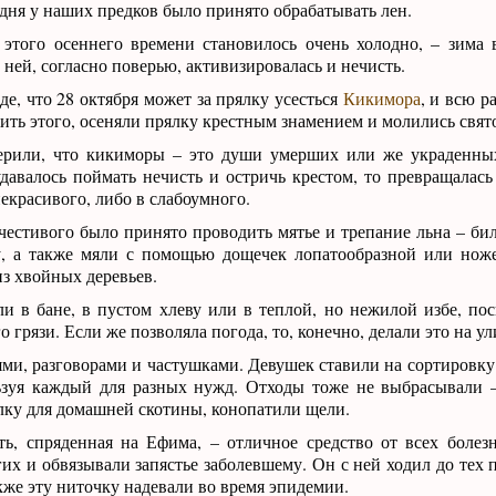
одня у наших предков было принято обрабатывать лен.
 этого осеннего времени становилось очень холодно, – зима 
с ней, согласно поверью, активизировалась и нечисть.
де, что 28 октября может за прялку усесться
Кикимора
, и всю р
ить этого, осеняли прялку крестным знамением и молились свя
рили, что кикиморы – это души умерших или же украденны
давалось поймать нечисть и остричь крестом, то превращалась 
некрасивого, либо в слабоумного.
естивого было принято проводить мятье и трепание льна – би
у, а также мяли с помощью дощечек лопатообразной или нож
з хвойных деревьев.
и в бане, в пустом хлеву или в теплой, но нежилой избе, пос
 грязи. Если же позволяла погода, то, конечно, делали это на ул
ями, разговорами и частушками. Девушек ставили на сортировку
льзуя каждый для разных нужд. Отходы тоже не выбрасывали 
лку для домашней скотины, конопатили щели.
ть, спряденная на Ефима, – отличное средство от всех болез
гих и обвязывали запястье заболевшему. Он с ней ходил до тех 
кже эту ниточку надевали во время эпидемии.