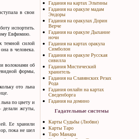
Гадания на картах Эльтины
Гадания на оракуле мадам
вступала в свои
Эндоры
Гадания на оракулах Дорин
Верче
аботу испортить.
Гадания на оракуле Дыхание
тому Евфимию.
ночи
х темной силой
Гадания на картах оракула
Симболон
она в человека.
Гадания на оракуле Русская
сивилла
ли волокнами об
Гадания Мистический
евидной формы,
хранитель
Гадания на Славянских Резах
Рода
кольку ото льна
Гадания онлайн на картах
ице.
Сведенборга
Гадания на домино
 льна по цвету и
– делали жгуты,
Гадательные системы
Карты Судьбы (Любви)
ней. Ее хранили
Карты Таро
пор, пока не шел
Таро Манара