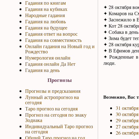
Гадания по книгам
✦ 28 октября во
Гадания на кубиках
✦ Комаров на См
Народные гадания
✦ Заснежило в Е
Гадания на любовь
✦ Кот 28 октябр
Гадания на будущее
✦ Собака в день
Гадания ответ на вопрос
✦ Зима будет те
Гадания на совместимость
✦ 28 октября кур
Онлайн гадания на Новый год и
✦ В Ефимов день
Рождество
✦ Рожденные в 
Нумерология онлайн
люди.
Гадания онлайн Да Нет
Гадания на день
Прогнозы
Прогнозы и предсказания
Возможно, Вас т
Лунный астропрогноз на
сегодня
31 октября
Таро прогноз на сегодня
30 октября
Прогноз на сегодня по знаку
Зодиака
29 октября
Индивидуальный Таро прогноз
27 октября
на сегодня
26 октября
Общий Таро прогноз на год