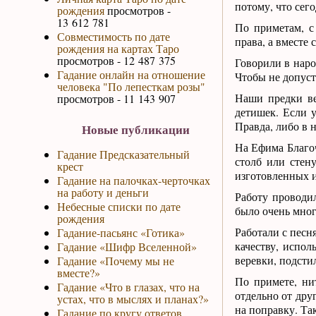
потому, что сег
рождения
просмотров -
13 612 781
По приметам, с
Совместимость по дате
права, а вместе 
рождения на картах Таро
просмотров - 12 487 375
Говорили в наро
Гадание онлайн на отношение
Чтобы не допуст
человека "По лепесткам розы"
Наши предки ве
просмотров - 11 143 907
детишек. Если у
Правда, либо в 
Новые публикации
На Ефима Благоч
Гадание Предсказательный
столб или стен
крест
изготовленных и
Гадание на палочках-черточках
на работу и деньги
Работу проводил
Небесные списки по дате
было очень много
рождения
Работали с песн
Гадание-пасьянс «Готика»
качеству, испо
Гадание «Шифр Вселенной»
веревки, подсти
Гадание «Почему мы не
вместе?»
По примете, ни
Гадание «Что в глазах, что на
отдельно от дру
устах, что в мыслях и планах?»
на поправку. Та
Гадание по кругу ответов