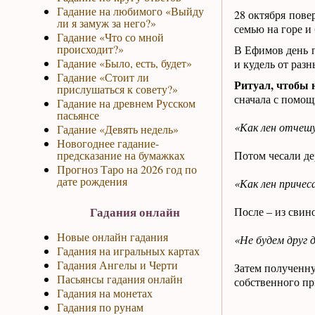
Гадание на любимого «Выйду
28 октября пове
ли я замуж за него?»
семью на горе и 
Гадание «Что со мной
происходит?»
В Ефимов день п
Гадание «Было, есть, будет»
и кудель от разн
Гадание «Стоит ли
Ритуал, чтобы 
прислушаться к совету?»
сначала с помощ
Гадание на древнем Русском
пасьянсе
«Как лен отчешу
Гадание «Девять недель»
Новогоднее гадание-
предсказание на бумажках
Потом чесали де
Прогноз Таро на 2026 год по
дате рождения
«Как лен причеса
Гадания онлайн
После – из свин
Новые онлайн гадания
«Не будем друг д
Гадания на игральных картах
Гадания Ангелы и Черти
Затем полученну
Пасьянсы гадания онлайн
собственного пр
Гадания на монетах
Гадания по рунам