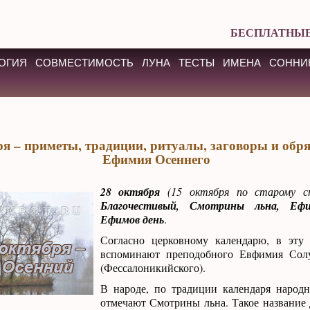
БЕСПЛАТНЫЕ
ОГИЯ
СОВМЕСТИМОСТЬ
ЛУНА
ТЕСТЫ
ИМЕНА
СОННИ
ря – приметы, традиции, ритуалы, заговоры и обря
Ефимия Осеннего
28 октября
(15 октября по старому 
Благочестивый, Смотрины льна, Еф
Ефимов день
.
Согласно церковному календарю, в эту
вспоминают преподобного Евфимия Сол
(Фессалоникийского).
В народе, по традиции календаря народн
отмечают Смотрины льна. Такое название