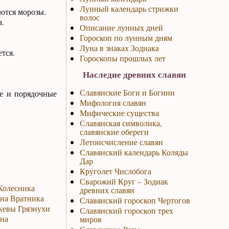
Лунный календарь стрижки
аются морозы.
волос
а.
Описание лунных дней
Гороскоп по лунным дням
Луна в знаках Зодиака
тся.
Гороскопы прошлых лет
Наследие древних славян
Славянские Боги и Богини
е и порядочные
Мифология славян
Мифические существа
Славянская символика,
славянские обереги
Летоисчисление славян
Славянский календарь Коляды
Дар
Круголет Числобога
Сварожий Круг – Зодиак
 Колесника
древних славян
ина Вратника
Славянский гороскоп Чертогов
скевы Грязнухи
Славянский гороскоп трех
она
миров