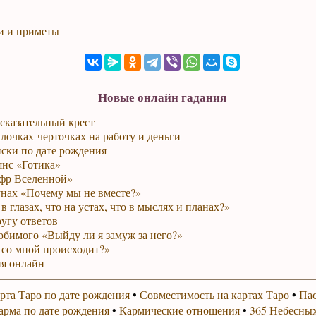
и и приметы
Новые онлайн гадания
сказательный крест
лочках-черточках на работу и деньги
ски по дате рождения
янс «Готика»
фр Вселенной»
унах «Почему мы не вместе?»
в глазах, что на устах, что в мыслях и планах?»
ругу ответов
юбимого «Выйду ли я замуж за него?»
 со мной происходит?»
я онлайн
рта Таро по дате рождения
•
Совместимость на картах Таро
•
Пас
арма по дате рождения
•
Кармические отношения
•
365 Небесных