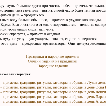
круг луны большие круги при чистом небе, – примета, что ожид
отрины льна заметили – значит, зимой часто будет теплая погод
фимов день, – уродит хлеб.
я пьет воду больше обычного, – примета к ухудшению погоды.
 Ефима Благочестивого от еды отворачивается, – ненастье ожидае
плой, если мыши кишат на гумне.
очки скребутся, – примета к осадкам.
 муху, не уснувшую увидеть, – значит, еще тепло вернется.
этот день – прекрасные организаторы. Они целеустремленны
Праздники и народные приметы
Онлайн гадания на праздники
Народные гадания
акже заинтересует:
 – приметы, традиции, ритуалы, заговоры и обряды в Луков день
 – приметы, традиции, ритуалы, заговоры и обряды в день Осия
 – приметы, традиции, ритуалы, заговоры и обряды в день Лонг
 – приметы, традиции, ритуалы, заговоры и обряды в день Пара
 – приметы, традиции, ритуалы, заговоры и обряды в день Агаф