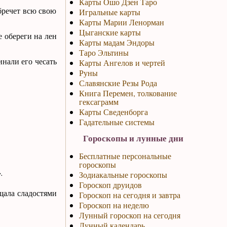
Карты Ошо Дзен Таро
обречет всю свою
Игральные карты
Карты Марии Ленорман
Цыганские карты
 обереги на лен
Карты мадам Эндоры
Таро Эльтины
инали его чесать
Карты Ангелов и чертей
Руны
Славянские Резы Рода
Книга Перемен, толкование
гексаграмм
Карты Сведенборга
Гадательные системы
Гороскопы и лунные дни
Бесплатные персональные
гороскопы
.
Зодиакальные гороскопы
Гороскоп друидов
ощала сладостями
Гороскоп на сегодня и завтра
Гороскоп на неделю
Лунный гороскоп на сегодня
Лунный календарь