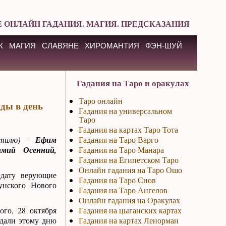
 ОНЛАЙН ГАДАНИЯ. МАГИЯ. ПРЕДСКАЗАНИЯ
К
МАГИЯ
СЛАВЯНЕ
ХИРОМАНТИЯ
ФЭН-ШУЙ
Гадания на Таро и оракулах
Таро онлайн
ды в день
Гадания на универсальном
Таро
Гадания на картах Таро Тота
стилю) –
Ефим
Гадания на Таро Варго
имий Осенний,
Гадания на Таро Манара
Гадания на Египетском Таро
Онлайн гадания на Таро Ошо
 дату верующие
Гадания на Таро Снов
унского Нового
Гадания на Таро Ангелов
Онлайн гадания на Оракулах
ого, 28 октября
Гадания на цыганских картах
 дали этому дню
Гадания на картах Ленорман