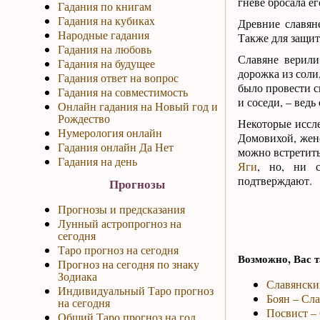
гневе бросала е
Гадания по книгам
Гадания на кубиках
Древние славян
Народные гадания
Также для защит
Гадания на любовь
Славяне верили
Гадания на будущее
дорожка из соли
Гадания ответ на вопрос
было провести с
Гадания на совместимость
и соседи, – ведь
Онлайн гадания на Новый год и
Рождество
Некоторые иссл
Нумерология онлайн
Домовихой, жен
Гадания онлайн Да Нет
можно встретить
Гадания на день
Яги
, но, ни с
подтверждают.
Прогнозы
Прогнозы и предсказания
Лунный астропрогноз на
сегодня
Таро прогноз на сегодня
Возможно, Вас т
Прогноз на сегодня по знаку
Зодиака
Славянски
Индивидуальный Таро прогноз
Боян – Сл
на сегодня
Посвист – 
Общий Таро прогноз на год