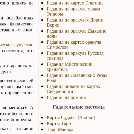
езно влиять на
Гадания на картах Эльтины
Гадания на оракуле мадам
Эндоры
ли ослабленных
Гадания на оракулах Дорин
как физическое
Верче
 страшным снам,
Гадания на оракуле Дыхание
ночи
Гадания на картах оракула
еское существо
Симболон
 состояния, что
Гадания на оракуле Русская
сивилла
Гадания Мистический
 и старались не
хранитель
 духа.
Гадания на Славянских Резах
Рода
доступными ей
Гадания онлайн на картах
ь владыкам Тьмы
Сведенборга
ть определенное
Гадания на домино
Гадательные системы
ало меняться. А
то ни было, но в
Карты Судьбы (Любви)
очти безвредна.
Карты Таро
кать, заставив
Таро Манара