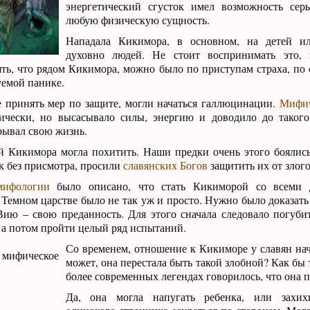
энергетический сгусток имел возможность серь
любую физическую сущность.
Нападала Кикимора, в основном, на детей и
духовно людей. Не стоит воспринимать это, 
ть, что рядом Кикимора, можно было по приступам страха, по
уемой панике.
е принять мер по защите, могли начаться галлюцинации.
Мифич
ически, но высасывало силы, энергию и доводило до такого
рывал свою жизнь.
й Кикимора могла похитить. Наши предки очень этого боялись
к без присмотра, просили
славянских Богов
защитить их от злого
мифологии
было описано, что стать Кикиморой со всеми 
Темном царстве было не так уж и просто. Нужно было доказат
ию – свою преданность. Для этого сначала следовало погуби
 а потом пройти целый ряд испытаний.
Со временем, отношение к Кикиморе у славян нач
может, она перестала быть такой злобной? Как бы 
более современных легендах говорилось, что она п
Да, она могла напугать ребенка, или захихи