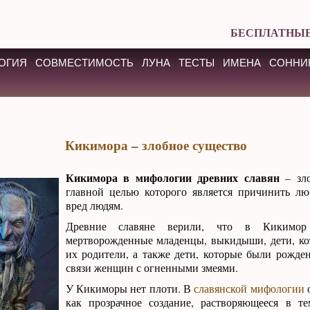
БЕСПЛАТНЫЕ
ОГИЯ
СОВМЕСТИМОСТЬ
ЛУНА
ТЕСТЫ
ИМЕНА
СОННИ
Кикимора – злобное существо
Кикимора в мифологии древних славян
– зло
главной целью которого является причинить л
вред людям.
Древние славяне верили, что в Кикимор 
мертворожденные младенцы, выкидыши, дети, ко
их родители, а также дети, которые были рожде
связи женщин с огненными змеями.
У Кикиморы нет плоти. В
славянской мифологии
о
как прозрачное создание, растворяющееся в те