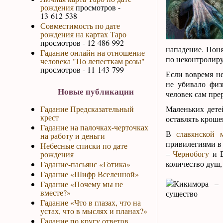
рождения
просмотров -
13 612 538
Совместимость по дате
рождения на картах Таро
просмотров - 12 486 992
нападение. Поня
Гадание онлайн на отношение
по неконтролир
человека "По лепесткам розы"
просмотров - 11 143 799
Если вовремя н
не убивало физ
Новые публикации
человек сам пре
Гадание Предсказательный
Маленьких дете
крест
оставлять кроше
Гадание на палочках-черточках
В
славянской 
на работу и деньги
привилегиями в 
Небесные списки по дате
–
Чернобогу
и В
рождения
количество душ,
Гадание-пасьянс «Готика»
Гадание «Шифр Вселенной»
Гадание «Почему мы не
вместе?»
Гадание «Что в глазах, что на
устах, что в мыслях и планах?»
Гадание по кругу ответов