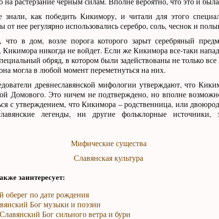
го на растерзание черным силам. Вполне вероятно, что это и был
е знали, как победить Кикимору, и читали для этого специ
ы от нее регулярно использовались серебро, соль, чеснок и полы
, что в дом, возле порога которого зарыт серебряный пред
, Кикимора никогда не войдет. Если же Кикимора все-таки напа
пециальный обряд, в котором были задействованы не только все
 она могла в любой момент переметнуться на них.
едователи древнеславянской мифологии утверждают, что Кики
ой Домового. Это ничем не подтверждено, но вполне возможн
ся с утверждением, что Кикимора – родственница, или двоюро
лавянские легенды, ни другие фольклорные источники, 
Мифические существа
Славянская культура
акже заинтересует:
й оберег по дате рождения
авянский Бог музыки и поэзии
Славянский Бог сильного ветра и бури