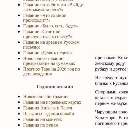
Гадание на любимого «Выйду
ли я замуж за него?»
Гадание «Что со мной
происходит?»
Гадание «Было, есть, будет»
Гадание «Стоит ли
прислушаться к совету?»
Гадание на древнем Русском
пасьянсе
Гадание «Девять недель»
признаков Кики
Новогоднее гадание-
предсказание на бумажках
женскому роду 
Прогноз Таро на 2026 год по
рубаху и другое
дате рождения
Не следует пут
близко к Русалк
Гадания онлайн
Спорными являю
Новые онлайн гадания
казался прекрас
Гадания на игральных картах
первом же звуке
Гадания Ангелы и Черти
Чарующим голос
Пасьянсы гадания онлайн
Кикиморе. В сл
Гадания на монетах
погибшего парня
Гадания по рунам