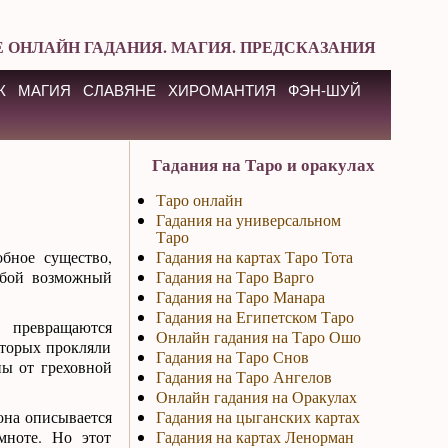
 ОНЛАЙН ГАДАНИЯ. МАГИЯ. ПРЕДСКАЗАНИЯ
К
МАГИЯ
СЛАВЯНЕ
ХИРОМАНТИЯ
ФЭН-ШУЙ
Гадания на Таро и оракулах
Таро онлайн
Гадания на универсальном
Таро
бное существо,
Гадания на картах Таро Тота
юбой возможный
Гадания на Таро Варго
Гадания на Таро Манара
Гадания на Египетском Таро
превращаются
Онлайн гадания на Таро Ошо
торых прокляли
Гадания на Таро Снов
ны от греховной
Гадания на Таро Ангелов
Онлайн гадания на Оракулах
на описывается
Гадания на цыганских картах
мноте. Но этот
Гадания на картах Ленорман