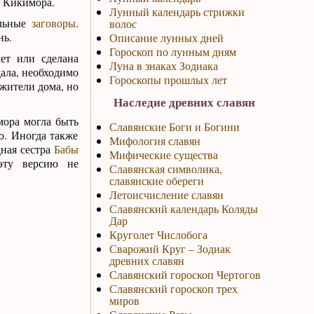
а Кикимора.
Лунный календарь стрижки
альные
заговоры
.
волос
нь.
Описание лунных дней
Гороскоп по лунным дням
мет или сделана
Луна в знаках Зодиака
дала, необходимо
Гороскопы прошлых лет
 жители дома, но
Наследие древних славян
мора могла быть
Славянские Боги и Богини
о. Иногда также
Мифология славян
дная сестра
Бабы
Мифические существа
эту версию не
Славянская символика,
славянские обереги
Летоисчисление славян
Славянский календарь Коляды
Дар
Круголет Числобога
Сварожий Круг – Зодиак
древних славян
Славянский гороскоп Чертогов
Славянский гороскоп трех
миров