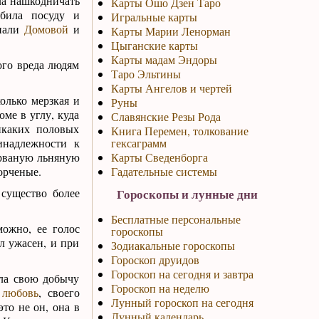
ла нашкодничать
Карты Ошо Дзен Таро
била посуду и
Игральные карты
упали
Домовой
и
Карты Марии Ленорман
Цыганские карты
Карты мадам Эндоры
ого вреда людям
Таро Эльтины
Карты Ангелов и чертей
олько мерзкая и
Руны
оме в углу, куда
Славянские Резы Рода
икаких половых
Книга Перемен, толкование
инадлежности к
гексаграмм
ваную льняную
Карты Сведенборга
орченые.
Гадательные системы
существо более
Гороскопы и лунные дни
Бесплатные персональные
ожно, ее голос
гороскопы
л ужасен, и при
Зодиакальные гороскопы
Гороскоп друидов
Гороскоп на сегодня и завтра
ала свою добычу
Гороскоп на неделю
 любовь
, своего
Лунный гороскоп на сегодня
то не он, она в
Лунный календарь