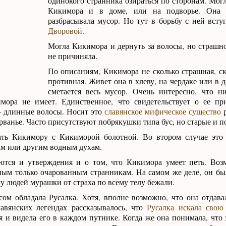
одинокого странника озираться по сторонам. Мог
Кикимора и в доме, или на подворье. Она 
разбрасывала мусор. Но тут в борьбу с ней вст
Дворовой
.
Могла Кикимора и дернуть за волосы, но страшн
не причиняла.
По описаниям, Кикимора не сколько страшная, ск
противная. Живет она в хлеву, на чердаке или в д
сметается весь мусор. Очень интересно, что н
мора не имеет. Единственное, что свидетельствует о ее пр
– длинные волосы. Носит это
славянское мифическое существо
р
 рванье. Часто присутствуют побрякушки типа бус, но старые и п
ать Кикимору с Кикиморой болотной. Во втором случае это 
ам или другим водным духам.
тся и утверждения и о том, что Кикимора умеет петь. Возм
ным только очарованным странникам. На самом же деле, он бы
 у людей мурашки от страха по всему телу бежали.
ом обладала Русалка. Хотя, вполне возможно, что она отдав
авянских легендах рассказывалось, что
Русалка искала свою
 и видела его в каждом путнике. Когда же она понимала, что э