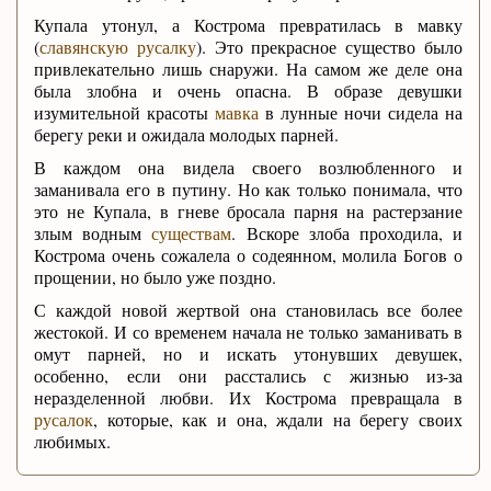
Купала утонул, а Кострома превратилась в мавку
(
славянскую русалку
). Это прекрасное существо было
привлекательно лишь снаружи. На самом же деле она
была злобна и очень опасна. В образе девушки
изумительной красоты
мавка
в лунные ночи сидела на
берегу реки и ожидала молодых парней.
В каждом она видела своего возлюбленного и
заманивала его в путину. Но как только понимала, что
это не Купала, в гневе бросала парня на растерзание
злым водным
существам
. Вскоре злоба проходила, и
Кострома очень сожалела о содеянном, молила Богов о
прощении, но было уже поздно.
С каждой новой жертвой она становилась все более
жестокой. И со временем начала не только заманивать в
омут парней, но и искать утонувших девушек,
особенно, если они расстались с жизнью из-за
неразделенной любви. Их Кострома превращала в
русалок
, которые, как и она, ждали на берегу своих
любимых.