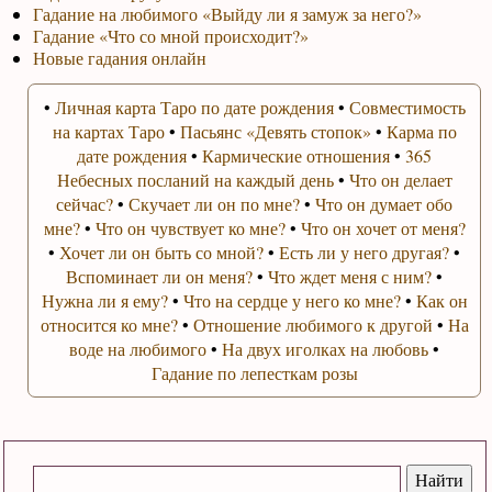
Гадание на любимого «Выйду ли я замуж за него?»
Гадание «Что со мной происходит?»
Новые гадания онлайн
•
Личная карта Таро по дате рождения
•
Совместимость
на картах Таро
•
Пасьянс «Девять стопок»
•
Карма по
дате рождения
•
Кармические отношения
•
365
Небесных посланий на каждый день
•
Что он делает
сейчас?
•
Скучает ли он по мне?
•
Что он думает обо
мне?
•
Что он чувствует ко мне?
•
Что он хочет от меня?
•
Хочет ли он быть со мной?
•
Есть ли у него другая?
•
Вспоминает ли он меня?
•
Что ждет меня с ним?
•
Нужна ли я ему?
•
Что на сердце у него ко мне?
•
Как он
относится ко мне?
•
Отношение любимого к другой
•
На
воде на любимого
•
На двух иголках на любовь
•
Гадание по лепесткам розы