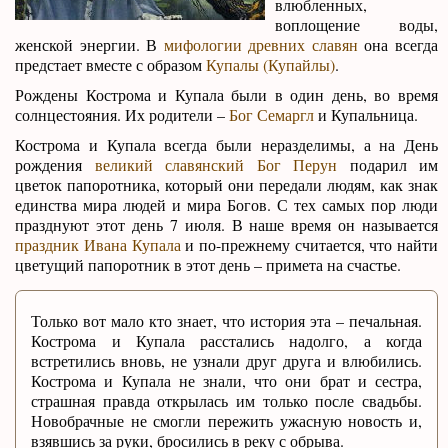
влюбленных,
воплощение воды,
женской энергии. В
мифологии древних славян
она всегда
предстает вместе с образом
Купалы (Купайлы)
.
Рождены Кострома и Купала были в один день, во время
солнцестояния. Их родители –
Бог Семаргл
и Купальница.
Кострома и Купала всегда были неразделимы, а на День
рождения
великий славянский Бог Перун
подарил им
цветок папоротника, который они передали людям, как знак
единства мира людей и мира Богов. С тех самых пор люди
празднуют этот день 7 июля. В наше время он называется
праздник Ивана Купала
и по-прежнему считается, что найти
цветущий папоротник в этот день – примета на счастье.
Только вот мало кто знает, что история эта – печальная.
Кострома и Купала расстались надолго, а когда
встретились вновь, не узнали друг друга и влюбились.
Кострома и Купала не знали, что они брат и сестра,
страшная правда открылась им только после свадьбы.
Новобрачные не смогли пережить ужасную новость и,
взявшись за руки, бросились в реку с обрыва.