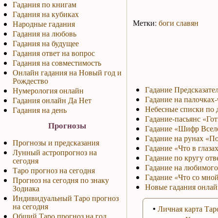
Гадания по книгам
Гадания на кубиках
Метки:
боги славян
Народные гадания
Гадания на любовь
Гадания на будущее
Гадания ответ на вопрос
Гадания на совместимость
Онлайн гадания на Новый год и
Рождество
Гадание Предсказате
Нумерология онлайн
Гадание на палочках-
Гадания онлайн Да Нет
Небесные списки по 
Гадания на день
Гадание-пасьянс «Го
Прогнозы
Гадание «Шифр Всел
Гадание на рунах «П
Прогнозы и предсказания
Гадание «Что в глазах
Лунный астропрогноз на
Гадание по кругу отв
сегодня
Гадание на любимого
Таро прогноз на сегодня
Гадание «Что со мно
Прогноз на сегодня по знаку
Новые гадания онла
Зодиака
Индивидуальный Таро прогноз
на сегодня
•
Личная карта Тар
Общий Таро прогноз на год