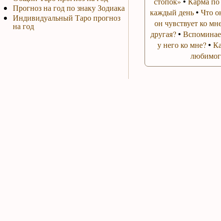
стопок»
•
Карма по
Прогноз на год по знаку Зодиака
каждый день
•
Что о
Индивидуальный Таро прогноз
он чувствует ко мн
на год
другая?
•
Вспоминает
у него ко мне?
•
Ка
любимог