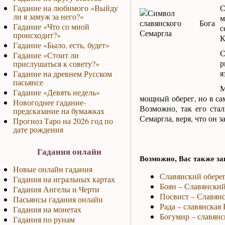
С
Гадание на любимого «Выйду
ли я замуж за него?»
м
Гадание «Что со мной
с
происходит?»
К
Гадание «Было, есть, будет»
С
Гадание «Стоит ли
р
прислушаться к совету?»
я
Гадание на древнем Русском
пасьянсе
М
Гадание «Девять недель»
мощный оберег, но в са
Новогоднее гадание-
Возможно, так его ста
предсказание на бумажках
Семаргла, веря, что он 
Прогноз Таро на 2026 год по
дате рождения
Гадания онлайн
Возможно, Вас также за
Новые онлайн гадания
Славянский оберег
Гадания на игральных картах
Боян – Славянский
Гадания Ангелы и Черти
Посвист – Славянс
Пасьянсы гадания онлайн
Рада – славянская
Гадания на монетах
Богумир – славянс
Гадания по рунам