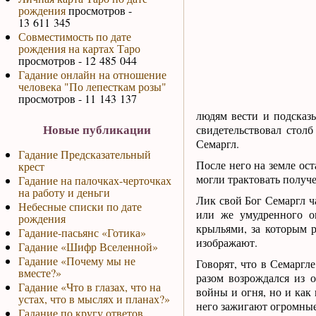
рождения
просмотров -
13 611 345
Совместимость по дате
рождения на картах Таро
просмотров - 12 485 044
Гадание онлайн на отношение
человека "По лепесткам розы"
просмотров - 11 143 137
людям вести и подсказы
Новые публикации
свидетельствовал столб
Семаргл.
Гадание Предсказательный
После него на земле ос
крест
могли трактовать получе
Гадание на палочках-черточках
на работу и деньги
Лик свой Бог Семаргл ч
Небесные списки по дате
или же умудренного о
рождения
крыльями, за которым 
Гадание-пасьянс «Готика»
изображают.
Гадание «Шифр Вселенной»
Гадание «Почему мы не
Говорят, что в Семаргл
вместе?»
разом возрождался из о
Гадание «Что в глазах, что на
войны и огня, но и как
устах, что в мыслях и планах?»
него зажигают огромные
Гадание по кругу ответов