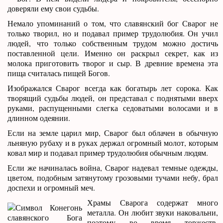
доверяли ему свои судьбы.
Немало упоминаний о том, что славянский бог Сварог не
только творил, но и подавал пример трудолюбия. Он учил
людей, что только собственным трудом можно достичь
поставленной цели. Именно он раскрыл секрет, как из
молока приготовить творог и сыр. В древние времена эта
пища считалась пищей Богов.
Изображался Сварог всегда как богатырь лет сорока. Как
творящий судьбы людей, он представал с поднятыми вверх
руками, распущенными слегка седоватыми волосами и в
длинном одеянии.
Если на земле царил мир, Сварог был облачен в обычную
льняную рубаху и в руках держал огромный молот, которым
ковал мир и подавал пример трудолюбия обычным людям.
Если же начиналась война, Сварог надевал темные одежды,
цветом, подобным затянутому грозовыми тучами небу, брал
доспехи и огромный меч.
Храмы Сварога содержат много
металла. Он любит звуки наковальни,
поэтому во время торжеств,