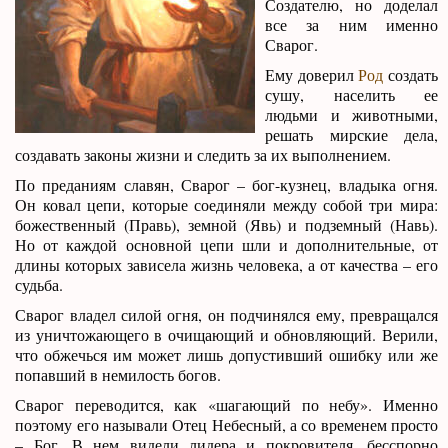
Создателю, но доделал
все за ним именно
Сварог.
Ему доверил
Род
создать
сушу, населить ее
людьми и животными,
решать мирские дела,
создавать законы жизни и следить за их выполнением.
По преданиям славян, Сварог – бог-кузнец, владыка огня.
Он ковал цепи, которые соединяли между собой три мира:
божественный (Правь), земной (Явь) и подземный (Навь).
Но от каждой основной цепи шли и дополнительные, от
длины которых зависела жизнь человека, а от качества – его
судьба.
Сварог владел силой огня, он подчинялся ему, превращался
из уничтожающего в очищающий и обновляющий. Верили,
что обжечься им может лишь допустивший ошибку или же
попавший в немилость богов.
Сварог переводится, как «шагающий по небу». Именно
поэтому его называли Отец Небесный, а со временем просто
– Бог. В нем видели лидера и покровителя, бесспорно