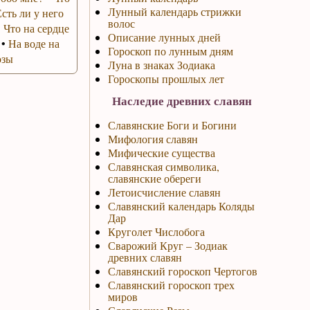
Лунный календарь стрижки
Есть ли у него
волос
•
Что на сердце
Описание лунных дней
•
На воде на
Гороскоп по лунным дням
озы
Луна в знаках Зодиака
Гороскопы прошлых лет
Наследие древних славян
Славянские Боги и Богини
Мифология славян
Мифические существа
Славянская символика,
славянские обереги
Летоисчисление славян
Славянский календарь Коляды
Дар
Круголет Числобога
Сварожий Круг – Зодиак
древних славян
Славянский гороскоп Чертогов
Славянский гороскоп трех
миров