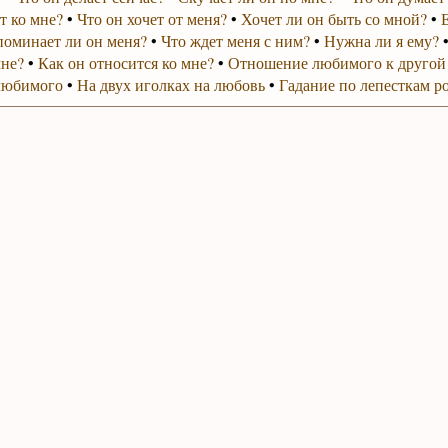
т ко мне?
•
Что он хочет от меня?
•
Хочет ли он быть со мной?
•
поминает ли он меня?
•
Что ждет меня с ним?
•
Нужна ли я ему?
мне?
•
Как он относится ко мне?
•
Отношение любимого к другой
любимого
•
На двух иголках на любовь
•
Гадание по лепесткам р