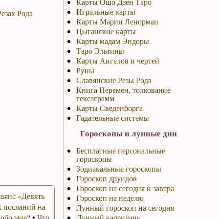
Карты Ошо Дзен Таро
Игральные карты
езах Рода
Карты Марии Ленорман
Цыганские карты
Карты мадам Эндоры
Таро Эльтины
Карты Ангелов и чертей
Руны
Славянские Резы Рода
Книга Перемен, толкование
гексаграмм
Карты Сведенборга
Гадательные системы
Гороскопы и лунные дни
Бесплатные персональные
гороскопы
Зодиакальные гороскопы
Гороскоп друидов
Гороскоп на сегодня и завтра
ьянс «Девять
Гороскоп на неделю
 посланий на
Лунный гороскоп на сегодня
 обо мне?
•
Что
Лунный календарь