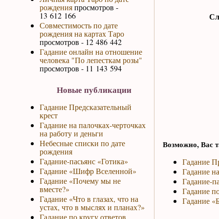
рождения
просмотров -
13 612 166
Сл
Совместимость по дате
рождения на картах Таро
просмотров - 12 486 442
Гадание онлайн на отношение
человека "По лепесткам розы"
просмотров - 11 143 594
Новые публикации
Гадание Предсказательный
крест
Гадание на палочках-черточках
на работу и деньги
Небесные списки по дате
Возможно, Вас т
рождения
Гадание-пасьянс «Готика»
Гадание П
Гадание «Шифр Вселенной»
Гадание на
Гадание «Почему мы не
Гадание-па
вместе?»
Гадание по
Гадание «Что в глазах, что на
Гадание «Б
устах, что в мыслях и планах?»
Гадание по кругу ответов