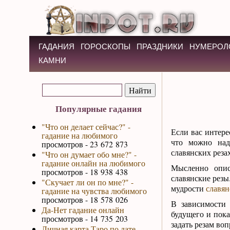
ГАДАНИЯ
ГОРОСКОПЫ
ПРАЗДНИКИ
НУМЕРОЛ
КАМНИ
Популярные гадания
"Что он делает сейчас?" -
Если вас интере
гадание на любимого
что можно наде
просмотров - 23 672 873
славянских реза
"Что он думает обо мне?" -
гадание онлайн на любимого
Мысленно опис
просмотров - 18 938 438
славянские резы
"Скучает ли он по мне?" -
мудрости
славян
гадание на чувства любимого
просмотров - 18 578 026
В зависимости 
Да-Нет гадание онлайн
будущего и пока
просмотров - 14 735 203
задать резам во
Личная карта Таро по дате