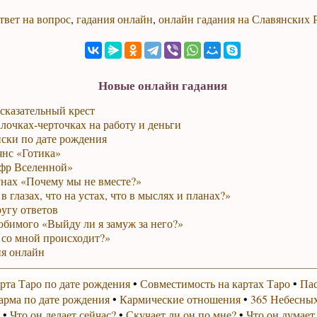
твет на вопрос
,
гадания онлайн
,
онлайн гадания на Славянских Р
Новые онлайн гадания
сказательный крест
лочках-черточках на работу и деньги
ски по дате рождения
янс «Готика»
фр Вселенной»
унах «Почему мы не вместе?»
в глазах, что на устах, что в мыслях и планах?»
ругу ответов
юбимого «Выйду ли я замуж за него?»
 со мной происходит?»
я онлайн
рта Таро по дате рождения
•
Совместимость на картах Таро
•
Пас
арма по дате рождения
•
Кармические отношения
•
365 Небесных
•
Что он делает сейчас?
•
Скучает ли он по мне?
•
Что он думает