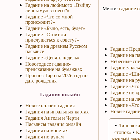
Гадание на любимого «Выйду
Метки:
гадание о
ли я замуж за него?»
Гадание «Что со мной
происходит?»
Гадание «Было, есть, будет»
Гадание «Стоит ли
прислушаться к совету?»
Гадание на древнем Русском
Гадание Пред
пасьянсе
Гадание на па
Гадание «Девять недель»
Небесные спи
Новогоднее гадание-
Гадание-пась
предсказание на бумажках
Гадание «Ши
Прогноз Таро на 2026 год по
Гадание на р
дате рождения
Гадание «Что 
Гадание по к
Гадания онлайн
Гадание на л
Гадание «Что
Новые онлайн гадания
Новые гадани
Гадания на игральных картах
Гадания Ангелы и Черти
Пасьянсы гадания онлайн
•
Личная ка
Гадания на монетах
стопок»
•
К
Гадания по рунам
каждый день