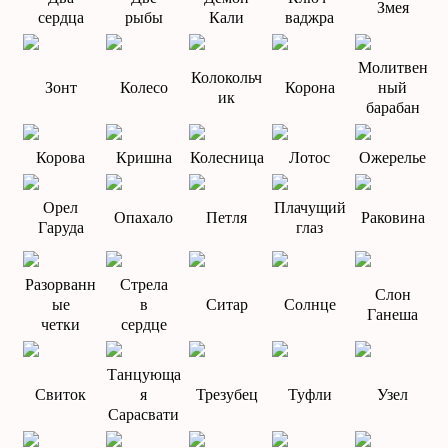
Змея
сердца
рыбы
Кали
ваджра
Молитвен
Колокольч
Зонт
Колесо
Корона
ный
ик
барабан
Корова
Кришна
Колесница
Лотос
Ожерелье
Орел
Плачущий
Опахало
Петля
Раковина
Гаруда
глаз
Разорванн
Стрела
Слон
ые
в
Ситар
Солнце
Ганеша
четки
сердце
Танцующа
Свиток
я
Трезубец
Туфли
Узел
Сарасвати