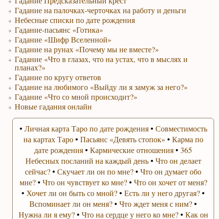
Гадание Предсказательный крест
Гадание на палочках-черточках на работу и деньги
Небесные списки по дате рождения
Гадание-пасьянс «Готика»
Гадание «Шифр Вселенной»
Гадание на рунах «Почему мы не вместе?»
Гадание «Что в глазах, что на устах, что в мыслях и
планах?»
Гадание по кругу ответов
Гадание на любимого «Выйду ли я замуж за него?»
Гадание «Что со мной происходит?»
Новые гадания онлайн
•
Личная карта Таро по дате рождения
•
Совместимость
на картах Таро
•
Пасьянс «Девять стопок»
•
Карма по
дате рождения
•
Кармические отношения
•
365
Небесных посланий на каждый день
•
Что он делает
сейчас?
•
Скучает ли он по мне?
•
Что он думает обо
мне?
•
Что он чувствует ко мне?
•
Что он хочет от меня?
•
Хочет ли он быть со мной?
•
Есть ли у него другая?
•
Вспоминает ли он меня?
•
Что ждет меня с ним?
•
Нужна ли я ему?
•
Что на сердце у него ко мне?
•
Как он