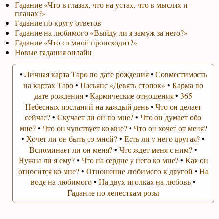
Гадание «Что в глазах, что на устах, что в мыслях и
планах?»
Гадание по кругу ответов
Гадание на любимого «Выйду ли я замуж за него?»
Гадание «Что со мной происходит?»
Новые гадания онлайн
•
Личная карта Таро по дате рождения
•
Совместимость
на картах Таро
•
Пасьянс «Девять стопок»
•
Карма по
дате рождения
•
Кармические отношения
•
365
Небесных посланий на каждый день
•
Что он делает
сейчас?
•
Скучает ли он по мне?
•
Что он думает обо
мне?
•
Что он чувствует ко мне?
•
Что он хочет от меня?
•
Хочет ли он быть со мной?
•
Есть ли у него другая?
•
Вспоминает ли он меня?
•
Что ждет меня с ним?
•
Нужна ли я ему?
•
Что на сердце у него ко мне?
•
Как он
относится ко мне?
•
Отношение любимого к другой
•
На
воде на любимого
•
На двух иголках на любовь
•
Гадание по лепесткам розы