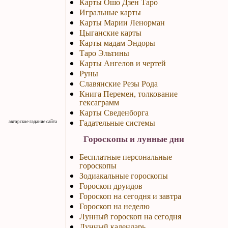
Карты Ошо Дзен Таро
Игральные карты
Карты Марии Ленорман
Цыганские карты
Карты мадам Эндоры
Таро Эльтины
Карты Ангелов и чертей
Руны
Славянские Резы Рода
Книга Перемен, толкование
гексаграмм
Карты Сведенборга
Гадательные системы
авторское гадание сайта
Гороскопы и лунные дни
Бесплатные персональные
гороскопы
Зодиакальные гороскопы
Гороскоп друидов
Гороскоп на сегодня и завтра
Гороскоп на неделю
Лунный гороскоп на сегодня
Лунный календарь