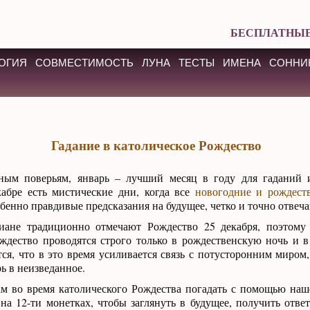
БЕСПЛАТНЫЕ
ОГИЯ
СОВМЕСТИМОСТЬ
ЛУНА
ТЕСТЫ
ИМЕНА
СОННИ
Гадание в католическое Рождество
ным поверьям, январь – лучший месяц в году для гаданий и
кабре есть мистические дни, когда все
новогодние и рождест
бенно правдивые предсказания на будущее, четко и точно отвеч
иане традиционно отмечают Рождество 25 декабря, поэтому 
ждество проводятся строго только в рождественскую ночь и в
тся, что в это время усиливается связь с потусторонним миром
ь в неизведанное.
ам во время католического Рождества погадать с помощью наш
на 12-ти монетках, чтобы заглянуть в будущее, получить отв