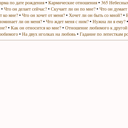
арма по дате рождения
•
Кармические отношения
•
365 Небесных
•
Что он делает сейчас?
•
Скучает ли он по мне?
•
Что он думает
т ко мне?
•
Что он хочет от меня?
•
Хочет ли он быть со мной?
•
поминает ли он меня?
•
Что ждет меня с ним?
•
Нужна ли я ему?
мне?
•
Как он относится ко мне?
•
Отношение любимого к другой
любимого
•
На двух иголках на любовь
•
Гадание по лепесткам р