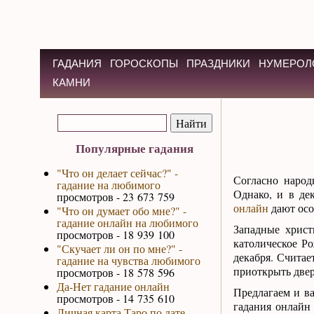
ГАДАНИЯ
ГОРОСКОПЫ
ПРАЗДНИКИ
НУМЕРОЛ
КАМНИ
Популярные гадания
"Что он делает сейчас?" -
Согласно народ
гадание на любимого
Однако, и в де
просмотров - 23 673 759
онлайн
дают осо
"Что он думает обо мне?" -
гадание онлайн на любимого
Западные христ
просмотров - 18 939 100
католическое Ро
"Скучает ли он по мне?" -
декабря. Считае
гадание на чувства любимого
приоткрыть двер
просмотров - 18 578 596
Да-Нет гадание онлайн
Предлагаем и в
просмотров - 14 735 610
гадания онлайн 
Личная карта Таро по дате