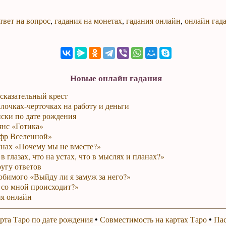
твет на вопрос
,
гадания на монетах
,
гадания онлайн
,
онлайн гад
Новые онлайн гадания
сказательный крест
лочках-черточках на работу и деньги
ски по дате рождения
янс «Готика»
фр Вселенной»
унах «Почему мы не вместе?»
в глазах, что на устах, что в мыслях и планах?»
ругу ответов
юбимого «Выйду ли я замуж за него?»
 со мной происходит?»
я онлайн
рта Таро по дате рождения
•
Совместимость на картах Таро
•
Пас