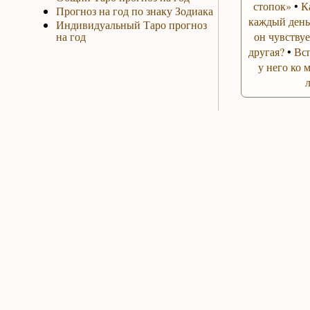
стопок»
•
К
Прогноз на год по знаку Зодиака
каждый день
Индивидуальный Таро прогноз
на год
он чувствуе
другая?
•
Вс
у него ко 