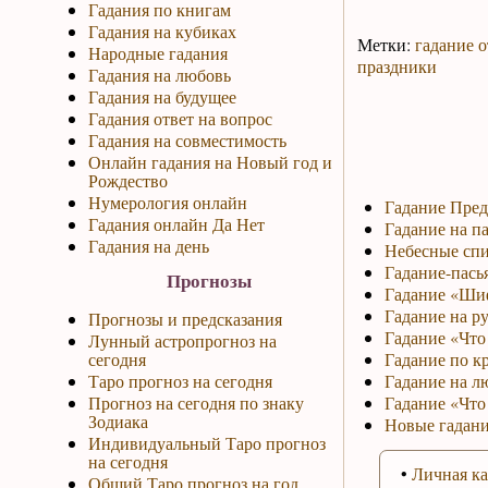
Гадания по книгам
Гадания на кубиках
Метки:
гадание о
Народные гадания
праздники
Гадания на любовь
Гадания на будущее
Гадания ответ на вопрос
Гадания на совместимость
Онлайн гадания на Новый год и
Рождество
Нумерология онлайн
Гадание Пред
Гадания онлайн Да Нет
Гадание на па
Гадания на день
Небесные спи
Гадание-пась
Прогнозы
Гадание «Ши
Гадание на р
Прогнозы и предсказания
Гадание «Что 
Лунный астропрогноз на
сегодня
Гадание по к
Таро прогноз на сегодня
Гадание на л
Прогноз на сегодня по знаку
Гадание «Что
Зодиака
Новые гадани
Индивидуальный Таро прогноз
на сегодня
•
Личная ка
Общий Таро прогноз на год