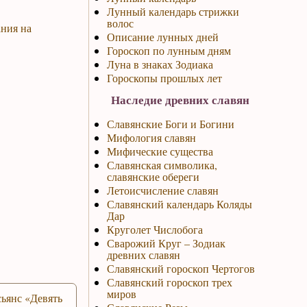
Лунный календарь стрижки
волос
ания на
Описание лунных дней
Гороскоп по лунным дням
Луна в знаках Зодиака
Гороскопы прошлых лет
Наследие древних славян
Славянские Боги и Богини
Мифология славян
Мифические существа
Славянская символика,
славянские обереги
Летоисчисление славян
Славянский календарь Коляды
Дар
Круголет Числобога
Сварожий Круг – Зодиак
древних славян
Славянский гороскоп Чертогов
Славянский гороскоп трех
миров
ьянс «Девять