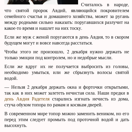
Считалось в народе,
что святой пророк Авдий, являющийся покровителем
семейного счастья и домашнего хозяйства, может за ругань
между родными сильно наказать: поругавшихся разлучит на
какое-то время и нашлет на них тоску.
Если же муж с женой поругаются в день Авдия, то в скором
будущем могут и вовсе навсегда расстаться.
Чтобы этого не произошло, 2 декабря нужно держать не
только эмоции под контролем, но и недобрые мысли.
Если же вдруг их не получается выбросить из головы,
необходимо умыться, или же сбрызнуть волосы святой
водой.
— Нельзя 2 декабря держать окна и форточки открытыми,
так как в них может залететь нечистая сила. Наши предки в
день Авдия Радетеля
старались изгнать нечисть из дома,
стуча обухом топора по рамам и косякам дверей.
В современном мире топор можно заменить веником, но его
перед этим следует промыть под проточной водой и дать
высохнуть.