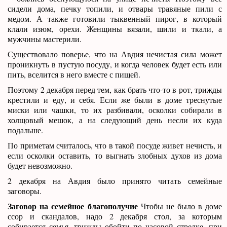
сидели дома, печку топили, и отвары травяные пили с
медом. А также готовили тыквенный пирог, в который
клали изюм, орехи. Женщины вязали, шили и ткали, а
мужчины мастерили.
Существовало поверье, что на Авдия нечистая сила может
проникнуть в пустую посуду, и когда человек будет есть или
пить, вселится в него вместе с пищей.
Поэтому 2 декабря перед тем, как брать что-то в рот, трижды
крестили и еду, и себя. Если же были в доме треснутые
миски или чашки, то их разбивали, осколки собирали в
холщовый мешок, а на следующий день несли их куда
подальше.
По приметам считалось, что в такой посуде живет нечисть, и
если осколки оставить, то выгнать злобных духов из дома
будет невозможно.
2 декабря на Авдия было принято читать семейные
заговоры.
Заговор на семейное благополучие
Чтобы не было в доме
ссор и скандалов, надо 2 декабря стол, за которым
собирается семья, трижды обойти по часовой стрелке, при