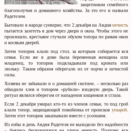
защитником семейного
благополучия и домашнего хозяйства. За это его и назвали
Радетелем.
Бытовало в народе суеверие, что 2 декабря на Авдия
нечисть
пытается залететь в дом через двери и окна. Чтобы этого не
произошло, крестьяне стучали обухом топора по рамам окон
и косякам дверей.
Затем топорик клали под стол, за которым собирается вся
семья. Если же в доме была беременная женщина или
младенец, то топорик подкладывали под кровать или
люльку. Таким образом оберегали их от порчи и нечистой
силы.
Хозяева не забывали и о домашней скотине, – несколько раз
обходили хлев и топором «рубили» входную дверь. Такой
ритуал являлся оберегом от нападения хищников и сглаза.
Если 2 декабря умирал кто-то из членов семьи, то под гроб
клали топор, защищающий покойника от происков
упырей
.
Затем этот топорик закапывали вместе с усопшим.
Из избы в день Авдия Радетеля не выходили без надобности
– боялись беснующуюся на улице нечисть. Поэтому все