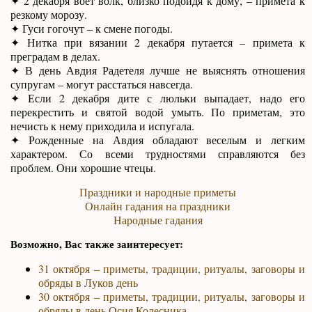
✦ 2 декабря воет волк, близко подойдя к дому, – примета к
резкому морозу.
✦ Гуси гогочут – к смене погоды.
✦ Нитка при вязании 2 декабря путается – примета к
преградам в делах.
✦ В день Авдия Радетеля лучше не выяснять отношения
супругам – могут расстаться навсегда.
✦ Если 2 декабря дите с люльки выпадает, надо его
перекрестить и святой водой умыть. По приметам, это
нечисть к нему приходила и испугала.
✦ Рожденные на Авдия обладают веселым и легким
характером. Со всеми трудностями справляются без
проблем. Они хорошие чтецы.
Праздники и народные приметы
Онлайн гадания на праздники
Народные гадания
Возможно, Вас также заинтересует:
31 октября – приметы, традиции, ритуалы, заговоры и
обряды в Луков день
30 октября – приметы, традиции, ритуалы, заговоры и
обряды в день Осия Колесника