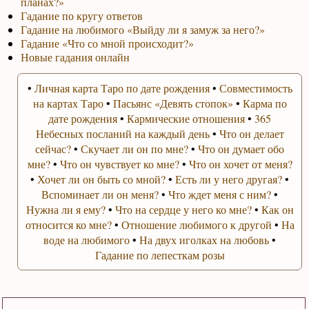
планах?»
Гадание по кругу ответов
Гадание на любимого «Выйду ли я замуж за него?»
Гадание «Что со мной происходит?»
Новые гадания онлайн
•
Личная карта Таро по дате рождения
•
Совместимость
на картах Таро
•
Пасьянс «Девять стопок»
•
Карма по
дате рождения
•
Кармические отношения
•
365
Небесных посланий на каждый день
•
Что он делает
сейчас?
•
Скучает ли он по мне?
•
Что он думает обо
мне?
•
Что он чувствует ко мне?
•
Что он хочет от меня?
•
Хочет ли он быть со мной?
•
Есть ли у него другая?
•
Вспоминает ли он меня?
•
Что ждет меня с ним?
•
Нужна ли я ему?
•
Что на сердце у него ко мне?
•
Как он
относится ко мне?
•
Отношение любимого к другой
•
На
воде на любимого
•
На двух иголках на любовь
•
Гадание по лепесткам розы