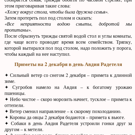
этом приговаривая такие слова:
«Хожу вокруг стола, чтобы была дружна семья».
Затем протереть пол под столом и сказать:
«Все неприятности водою смыты, добротой мы
пропитаны».
После сбрызнуть трижды святой водой стол и углы комнаты,
где чаще всего проводят время всем семейством. Тряпку,
которой вытирался пол под столом, надо положить у порога,
чтобы каждый на нее наступил.
Приметы на 2 декабря в день Авдия Радетеля
✦ Сильный ветер со снегом 2 декабря – примета к длинной
зиме.
✦ Сугробов намело на Авдия – к богатому урожаю
пшеницы.
✦ Небо чистое – скоро морозить начнет, тусклое – примета к
оттепели.
✦ Ветер сменил направление – к скорому похолоданию.
✦ Коровы да овцы 2 декабря бодаются – примета к вьюге.
✦ Собаки в день Авдия Радетеля устроили гонки друг за
другом – к метели.