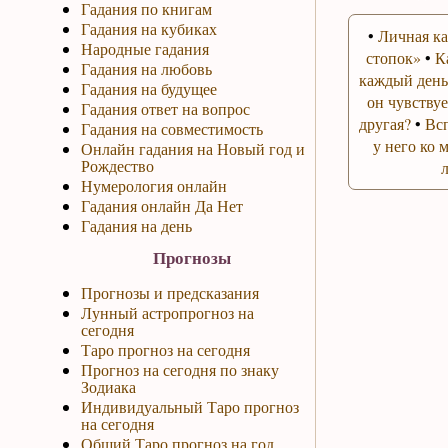
Гадания по книгам
Гадания на кубиках
•
Личная ка
Народные гадания
стопок»
•
К
Гадания на любовь
каждый день
Гадания на будущее
он чувствуе
Гадания ответ на вопрос
другая?
•
Вс
Гадания на совместимость
у него ко 
Онлайн гадания на Новый год и
Рождество
Нумерология онлайн
Гадания онлайн Да Нет
Гадания на день
Прогнозы
Прогнозы и предсказания
Лунный астропрогноз на
сегодня
Таро прогноз на сегодня
Прогноз на сегодня по знаку
Зодиака
Индивидуальный Таро прогноз
на сегодня
Общий Таро прогноз на год