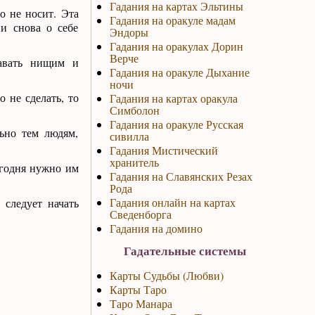
Гадания на картах Эльтины
о не носит. Эта
Гадания на оракуле мадам
и снова о себе
Эндоры
Гадания на оракулах Дорин
Верче
вать нищим и
Гадания на оракуле Дыхание
ночи
о не сделать, то
Гадания на картах оракула
Симболон
Гадания на оракуле Русская
ьно тем людям,
сивилла
Гадания Мистический
хранитель
егодня нужно им
Гадания на Славянских Резах
Рода
Гадания онлайн на картах
 следует начать
Сведенборга
Гадания на домино
Гадательные системы
Карты Судьбы (Любви)
Карты Таро
Таро Манара