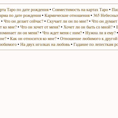
рта Таро по дате рождения
•
Совместимость на картах Таро
•
Пас
арма по дате рождения
•
Кармические отношения
•
365 Небесных
•
Что он делает сейчас?
•
Скучает ли он по мне?
•
Что он думает
т ко мне?
•
Что он хочет от меня?
•
Хочет ли он быть со мной?
•
поминает ли он меня?
•
Что ждет меня с ним?
•
Нужна ли я ему?
мне?
•
Как он относится ко мне?
•
Отношение любимого к другой
любимого
•
На двух иголках на любовь
•
Гадание по лепесткам р