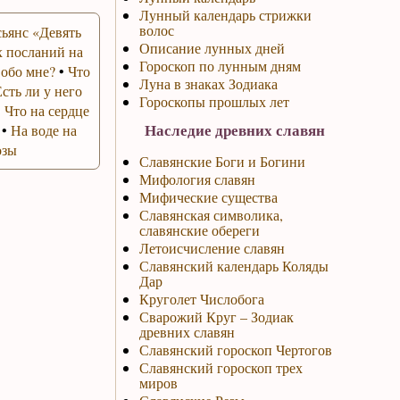
Лунный календарь стрижки
волос
ьянс «Девять
Описание лунных дней
 посланий на
Гороскоп по лунным дням
 обо мне?
•
Что
Луна в знаках Зодиака
Есть ли у него
Гороскопы прошлых лет
•
Что на сердце
Наследие древних славян
•
На воде на
озы
Славянские Боги и Богини
Мифология славян
Мифические существа
Славянская символика,
славянские обереги
Летоисчисление славян
Славянский календарь Коляды
Дар
Круголет Числобога
Сварожий Круг – Зодиак
древних славян
Славянский гороскоп Чертогов
Славянский гороскоп трех
миров