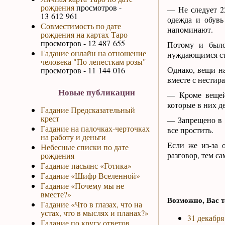
рождения
просмотров -
— Не следует 22
13 612 961
одежда и обувь
Совместимость по дате
напоминают.
рождения на картах Таро
просмотров - 12 487 655
Потому и был
Гадание онлайн на отношение
нуждающимся ст
человека "По лепесткам розы"
Однако, вещи на
просмотров - 11 144 016
вместе с нестир
Новые публикации
— Кроме вещей,
которые в них д
Гадание Предсказательный
крест
— Запрещено в 
Гадание на палочках-черточках
все простить.
на работу и деньги
Если же из-за 
Небесные списки по дате
разговор, тем с
рождения
Гадание-пасьянс «Готика»
Гадание «Шифр Вселенной»
Гадание «Почему мы не
вместе?»
Возможно, Вас т
Гадание «Что в глазах, что на
устах, что в мыслях и планах?»
31 декабря
Гадание по кругу ответов