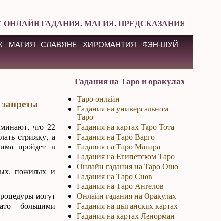
 ОНЛАЙН ГАДАНИЯ. МАГИЯ. ПРЕДСКАЗАНИЯ
К
МАГИЯ
СЛАВЯНЕ
ХИРОМАНТИЯ
ФЭН-ШУЙ
Гадания на Таро и оракулах
Таро онлайн
 запреты
Гадания на универсальном
Таро
минают, что 22
Гадания на картах Таро Тота
лать стрижку, а
Гадания на Таро Варго
зима пройдет в
Гадания на Таро Манара
Гадания на Египетском Таро
Онлайн гадания на Таро Ошо
ных, пожилых и
Гадания на Таро Снов
Гадания на Таро Ангелов
 процедуры могут
Онлайн гадания на Оракулах
вато большими
Гадания на цыганских картах
Гадания на картах Ленорман