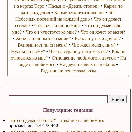
на картах Таро
•
Пасьянс «Девять стопок»
•
Карма по
дате рождения
•
Кармические отношения
•
365
Небесных посланий на каждый день
•
Что он делает
сейчас?
•
Скучает ли он по мне?
•
Что он думает обо
мне?
•
Что он чувствует ко мне?
•
Что он хочет от меня?
•
Хочет ли он быть со мной?
•
Есть ли у него другая?
•
Вспоминает ли он меня?
•
Что ждет меня с ним?
•
Нужна ли я ему?
•
Что на сердце у него ко мне?
•
Как он
относится ко мне?
•
Отношение любимого к другой
•
На
воде на любимого
•
На двух иголках на любовь
•
Гадание по лепесткам розы
Популярные гадания
"Что он делает сейчас?" - гадание на любимого
просмотров - 23 673 460
"Что он думает обо мне?" - гадание онлайн на любимого