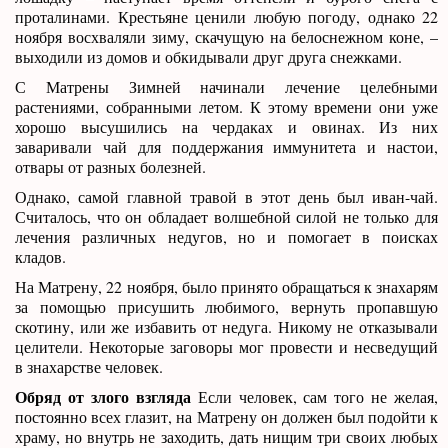
проталинами. Крестьяне ценили любую погоду, однако 22
ноября восхваляли зиму, скачущую на белоснежном коне, –
выходили из домов и обкидывали друг друга снежками.
С Матрены Зимней начинали лечение целебными
растениями, собранными летом. К этому времени они уже
хорошо высушились на чердаках и овинах. Из них
заваривали чай для поддержания иммунитета и настои,
отвары от разных болезней.
Однако, самой главной травой в этот день был иван-чай.
Считалось, что он обладает волшебной силой не только для
лечения различных недугов, но и помогает в поисках
кладов.
На Матрену, 22 ноября, было принято обращаться к знахарям
за помощью присушить любимого, вернуть пропавшую
скотину, или же избавить от недуга. Никому не отказывали
целители. Некоторые заговоры мог провести и несведущий
в знахарстве человек.
Обряд от злого взгляда
Если человек, сам того не желая,
постоянно всех глазит, на Матрену он должен был подойти к
храму, но внутрь не заходить, дать нищим три своих любых