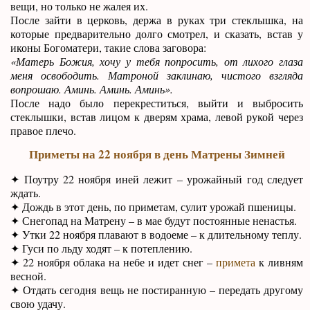
вещи, но только не жалея их.
После зайти в церковь, держа в руках три стеклышка, на
которые предварительно долго смотрел, и сказать, встав у
иконы Богоматери, такие слова заговора:
«Матерь Божия, хочу у тебя попросить, от лихого глаза
меня освободить. Матроной заклинаю, чистого взгляда
вопрошаю. Аминь. Аминь. Аминь».
После надо было перекреститься, выйти и выбросить
стеклышки, встав лицом к дверям храма, левой рукой через
правое плечо.
Приметы на 22 ноября в день Матрены Зимней
✦ Поутру 22 ноября иней лежит – урожайный год следует
ждать.
✦ Дождь в этот день, по приметам, сулит урожай пшеницы.
✦ Снегопад на Матрену – в мае будут постоянные ненастья.
✦ Утки 22 ноября плавают в водоеме – к длительному теплу.
✦ Гуси по льду ходят – к потеплению.
✦ 22 ноября облака на небе и идет снег –
примета
к ливням
весной.
✦ Отдать сегодня вещь не постиранную – передать другому
свою удачу.