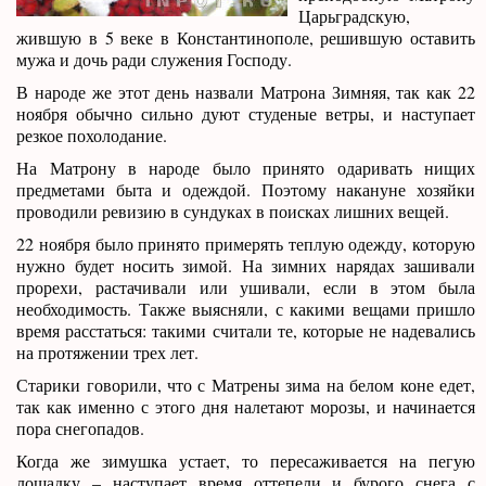
Царьградскую,
жившую в 5 веке в Константинополе, решившую оставить
мужа и дочь ради служения Господу.
В народе же этот день назвали Матрона Зимняя, так как 22
ноября обычно сильно дуют студеные ветры, и наступает
резкое похолодание.
На Матрону в народе было принято одаривать нищих
предметами быта и одеждой. Поэтому накануне хозяйки
проводили ревизию в сундуках в поисках лишних вещей.
22 ноября было принято примерять теплую одежду, которую
нужно будет носить зимой. На зимних нарядах зашивали
прорехи, растачивали или ушивали, если в этом была
необходимость. Также выясняли, с какими вещами пришло
время расстаться: такими считали те, которые не надевались
на протяжении трех лет.
Старики говорили, что с Матрены зима на белом коне едет,
так как именно с этого дня налетают морозы, и начинается
пора снегопадов.
Когда же зимушка устает, то пересаживается на пегую
лошадку – наступает время оттепели и бурого снега с